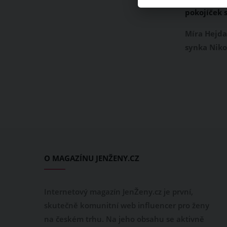
pokojíček 
to pohádko
Míra Hejda
synka Niko
čtvrtek 8.
plzeňské p
manželka Z
oblíbená m
svým mimi
plnými dou
nabytého m
navíc na I
O MAGAZÍNU JENŽENY.CZ
stylově sv
pokojíček.
Internetový magazín JenŽeny.cz je první,
skutečně komunitní web influencer pro ženy
na českém trhu. Na jeho obsahu se aktivně