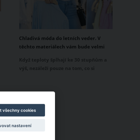
Chladivá móda do letních veder. V
těchto materiálech vám bude velmi
příjemně
Když teploty šplhají ke 30 stupňům a
výš, nezáleží pouze na tom, co si
obléknete, ale také z čeho je oblečení
ušité. Některé materiály totiž zadržují
teplo a pot, jiné naopak nechají
pokožku dýchat a pomohou vám
zvládnout i opravdu horké dny.
t všechny cookies
Základem letního šatníku by proto
vovat nastavení
měly být přírodní nebo funkční
prodyšné tkaniny a volnější střihy.