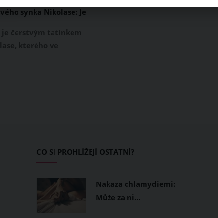
svého synka Nikolase: Je
vé království
 je čerstvým tatínkem
lase, kterého ve
 dubna přivedla v
orodnici na svět jeho
orka Hejdová. Tato
oderátorka je už se
nkem doma, a tak si
šky užívá nově
ateřství. Míra Hejda
nstagramu ukázal, jak
CO SI PROHLÍŽEJÍ OSTATNÍ?
ému synkovi zařídili
Nákaza chlamydiemi:
Může za ni…