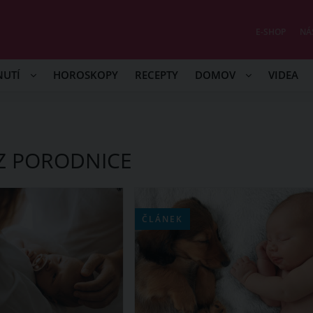
E-SHOP
NÁ
NUTÍ
HOROSKOPY
RECEPTY
DOMOV
VIDEA
Z PORODNICE
ČLÁNEK