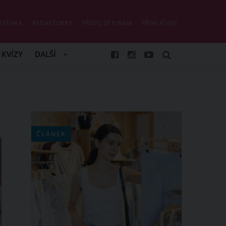
STĚNKA
REDAKTORKY
PŘIDEJ SE K NÁM
PŘIHLÁŠENÍ
KVÍZY
DALŠÍ
ČLÁNEK