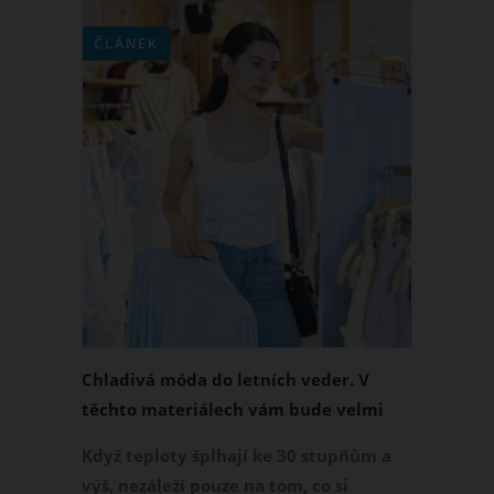
ČLÁNEK
Chladivá móda do letních veder. V
těchto materiálech vám bude velmi
příjemně
Když teploty šplhají ke 30 stupňům a
výš, nezáleží pouze na tom, co si