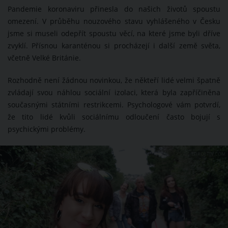
Pandemie koronaviru přinesla do našich životů spoustu
omezení. V průběhu nouzového stavu vyhlášeného v Česku
jsme si museli odepřít spoustu věcí, na které jsme byli dříve
zvyklí. Přísnou karanténou si procházejí i další země světa,
včetně Velké Británie.
Rozhodně není žádnou novinkou, že někteří lidé velmi špatně
zvládají svou náhlou sociální izolaci, která byla zapříčiněna
současnými státními restrikcemi. Psychologové vám potvrdí,
že tito lidé kvůli sociálnímu odloučení často bojují s
psychickými problémy.
ZDROJ: ITV.COM