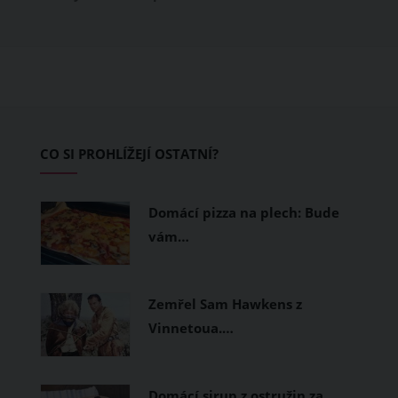
obléknete, ale také z čeho je oblečení
ušité. Některé materiály totiž zadržují
teplo a pot, jiné naopak nechají
pokožku dýchat a pomohou vám
zvládnout i opravdu horké dny.
Základem letního šatníku by proto
CO SI PROHLÍŽEJÍ OSTATNÍ?
měly být přírodní nebo funkční
prodyšné tkaniny a volnější střihy.
Domácí pizza na plech: Bude
vám…
Zemřel Sam Hawkens z
Vinnetoua.…
Domácí sirup z ostružin za