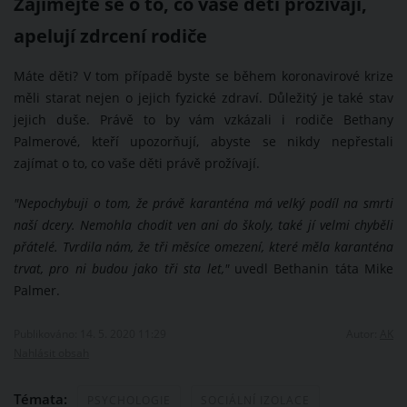
Zajímejte se o to, co vaše děti prožívají,
apelují zdrcení rodiče
Máte děti? V tom případě byste se během koronavirové krize
měli starat nejen o jejich fyzické zdraví. Důležitý je také stav
jejich duše. Právě to by vám vzkázali i rodiče Bethany
Palmerové, kteří upozorňují, abyste se nikdy nepřestali
zajímat o to, co vaše děti právě prožívají.
"Nepochybuji o tom, že právě karanténa má velký podíl na smrti
naší dcery. Nemohla chodit ven ani do školy, také jí velmi chyběli
přátelé. Tvrdila nám, že tři měsíce omezení, které měla karanténa
trvat, pro ni budou jako tři sta let,"
uvedl Bethanin táta Mike
Palmer.
Publikováno: 14. 5. 2020 11:29
Autor:
AK
Nahlásit obsah
Témata:
PSYCHOLOGIE
SOCIÁLNÍ IZOLACE