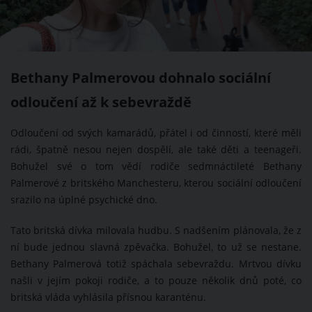
Bethany Palmerovou dohnalo sociální
odloučení až k sebevraždě
Odloučení od svých kamarádů, přátel i od činností, které měli
rádi, špatně nesou nejen dospělí, ale také děti a teenageři.
Bohužel své o tom vědí rodiče sedmnáctileté Bethany
Palmerové z britského Manchesteru, kterou sociální odloučení
srazilo na úplné psychické dno.
Tato britská dívka milovala hudbu. S nadšením plánovala, že z
ní bude jednou slavná zpěvačka. Bohužel, to už se nestane.
Bethany Palmerová totiž spáchala sebevraždu. Mrtvou dívku
našli v jejím pokoji rodiče, a to pouze několik dnů poté, co
britská vláda vyhlásila přísnou karanténu.