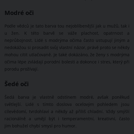
Modré oči
Podle vědců je tato barva tou nejoblíbenější jak u mužů, tak i
u žen. K této barvě se váže plachost, opatrnost a
neprůbojnost. Lidé s modrýma očima často ustupují jiným a
nedokážou si prosadit svůj vlastní názor, právě proto se někdy
mohou cítit utlačovaně. Je také dokázáno, že ženy s modrýma
očima lépe zvládají porodní bolesti a dokonce i stres, který při
porodu prožívají.
Šedé oči
Šedá barva je vlastně odstínem modré, avšak poněkud
světlejší. Lidé s tímto doslova ocelovým pohledem jsou
cílevědomí, tvrdohlaví a někdy až příliš chladní. Vždy smýšlí
racionálně a umějí být i temperamentní, kreativní, často
jim bohužel chybí smysl pro humor.