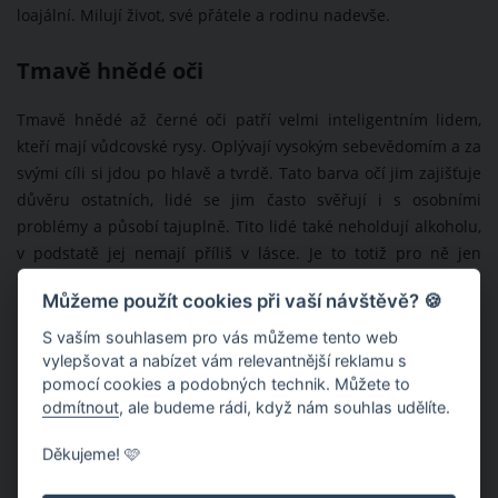
loajální. Milují život, své přátele a rodinu nadevše.
Tmavě hnědé oči
Tmavě hnědé až černé oči patří velmi inteligentním lidem,
kteří mají vůdcovské rysy. Oplývají vysokým sebevědomím a za
svými cíli si jdou po hlavě a tvrdě. Tato barva očí jim zajišťuje
důvěru ostatních, lidé se jim často svěřují i s osobními
problémy a působí tajuplně. Tito lidé také neholdují alkoholu,
v podstatě jej nemají příliš v lásce. Je to totiž pro ně jen
slabina, kterou ve svém životě nechtějí.
Můžeme použít cookies při vaší návštěvě? 🍪
S vaším souhlasem pro vás můžeme tento web
vylepšovat a nabízet vám relevantnější reklamu s
pomocí cookies a podobných technik. Můžete to
odmítnout
, ale budeme rádi, když nám souhlas udělíte.
Děkujeme! 🩷