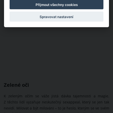
Přijmout všechny cookies
Spravovat nastavení
Zelené oči
K zeleným očím se váže jistá dávka tajemnosti a magie.
Z těchto lidí vyzařuje neskutečný sexappeal, který se jen tak
nevidí. Milovat a být milováni – to je heslo, kterým se ve svém