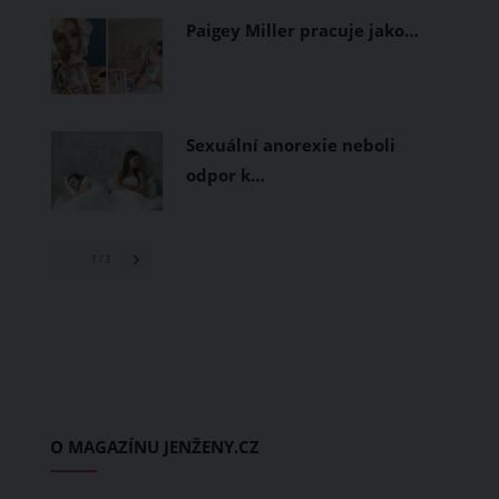
Paigey Miller pracuje jako…
Sexuální anorexie neboli
odpor k…
1
/ 3
O MAGAZÍNU JENŽENY.CZ