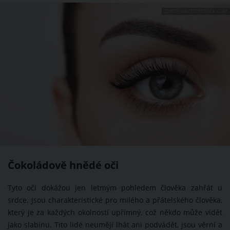
ZDROJ: SHUTTERSTOCK.COM
Čokoládově hnědé oči
Tyto oči dokážou jen letmým pohledem člověka zahřát u
srdce. Jsou charakteristické pro milého a přátelského člověka,
který je za každých okolností upřímný, což někdo může vidět
jako slabinu. Tito lidé neumějí lhát ani podvádět, jsou věrní a