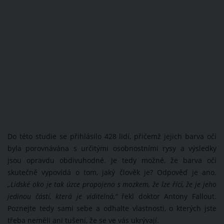
Do této studie se přihlásilo 428 lidí, přičemž jejich barva očí
byla porovnávána s určitými osobnostními rysy a výsledky
jsou opravdu obdivuhodné. Je tedy možné, že barva očí
skutečně vypovídá o tom, jaký člověk je? Odpověď je ano.
„Lidské oko je tak úzce propojeno s mozkem, že lze říci, že je jeho
jedinou částí, která je viditelná,“
řekl doktor Antony Fallout.
Poznejte tedy sami sebe a odhalte vlastnosti, o kterých jste
třeba neměli ani tušení, že se ve vás ukrývají.