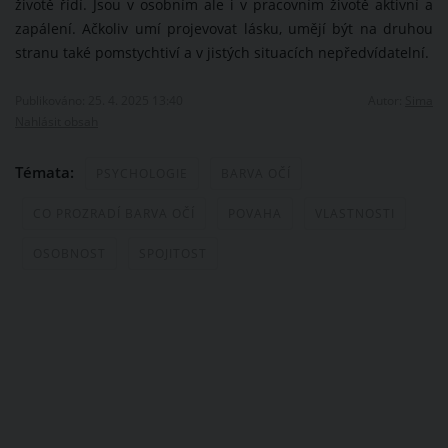
životě řídí. Jsou v osobním ale i v pracovním životě aktivní a
zapálení. Ačkoliv umí projevovat lásku, umějí být na druhou
stranu také pomstychtiví a v jistých situacích nepředvídatelní.
Publikováno: 25. 4. 2025 13:40
Autor:
Sima
Nahlásit obsah
Témata:
PSYCHOLOGIE
BARVA OČÍ
CO PROZRADÍ BARVA OČÍ
POVAHA
VLASTNOSTI
OSOBNOST
SPOJITOST