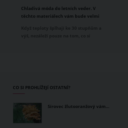
Chladivá móda do letních veder. V
těchto materiálech vám bude velmi
příjemně
Když teploty šplhají ke 30 stupňům a
výš, nezáleží pouze na tom, co si
obléknete, ale také z čeho je oblečení
ušité. Některé materiály totiž zadržují
teplo a pot, jiné naopak nechají
pokožku dýchat a pomohou vám
zvládnout i opravdu horké dny.
Základem letního šatníku by proto
CO SI PROHLÍŽEJÍ OSTATNÍ?
měly být přírodní nebo funkční
prodyšné tkaniny a volnější střihy.
Sírovec žlutooranžový vám…