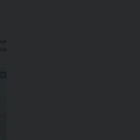
huje
ích
OM