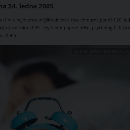
na 24. ledna 2005
horším a nejdepresivnějším dnem v roce chmurné pondělí 20. led
mý už od roku 2005, kdy s ním poprvé přišel psycholog Cliff Arna
dna 2005.
ZDROJ: SHUTTERSTOCK.C