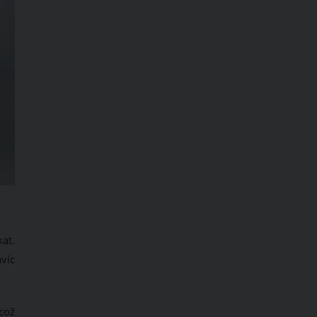
at.
víc
což