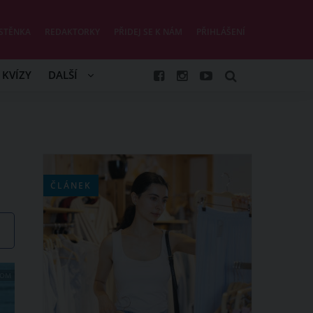
STĚNKA
REDAKTORKY
PŘIDEJ SE K NÁM
PŘIHLÁŠENÍ
KVÍZY
DALŠÍ
ČLÁNEK
COM