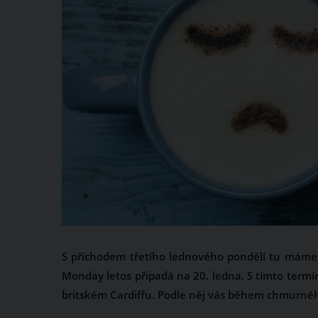
S příchodem třetího lednového pondělí tu máme 
Monday letos připadá na 20. ledna. S tímto termíne
britském Cardiffu. Podle něj vás během chmurné