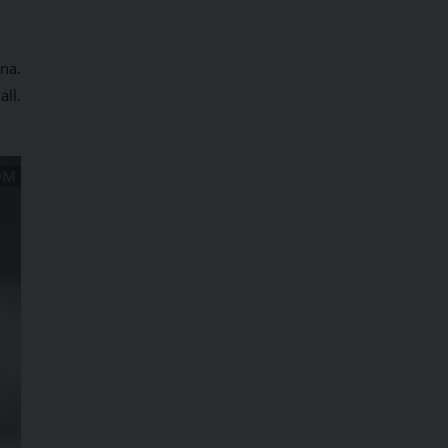
na.
ll.
OM