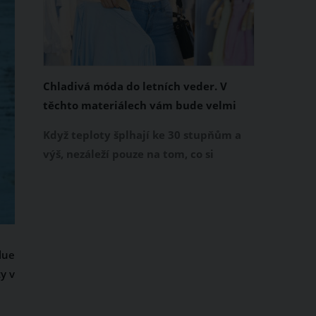
Chladivá móda do letních veder. V
těchto materiálech vám bude velmi
příjemně
Když teploty šplhají ke 30 stupňům a
výš, nezáleží pouze na tom, co si
obléknete, ale také z čeho je oblečení
ušité. Některé materiály totiž zadržují
teplo a pot, jiné naopak nechají
pokožku dýchat a pomohou vám
zvládnout i opravdu horké dny.
lue
Základem letního šatníku by proto
y v
měly být přírodní nebo funkční
prodyšné tkaniny a volnější střihy.