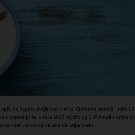
opět nejdepresivnější den v roce. Chmurné pondělí neboli B
m poprvé přišel v roce 2005 psycholog Cliff Arnall z univerzit
ho pondělí rozhodně nečeká nic příjemného.