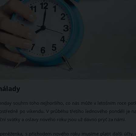
nálady
onday souhrn toho nejhoršího, co nás může v letošním roce potk
rostředně po víkendu. V průběhu třetího lednového pondělí je na
oční svátky a oslavy nového roku jsou už dávno pryč za námi.
peněženka, s příchodem nového roku musíme platit další účty, 