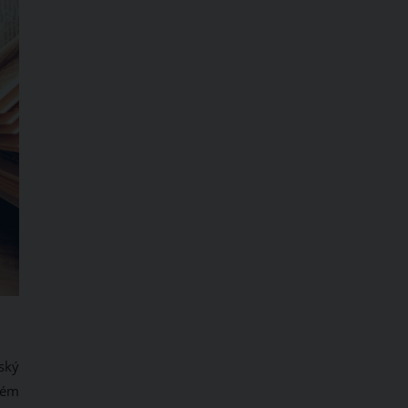
ský
ckém