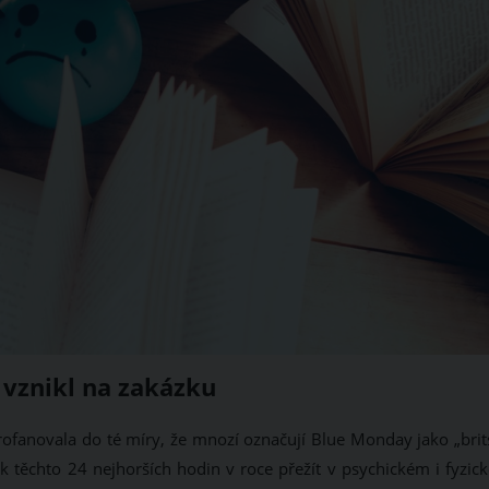
vznikl na zakázku
profanovala do té míry, že mnozí označují Blue Monday jako „brit
jak těchto 24 nejhorších hodin v roce přežít v psychickém i fyzi