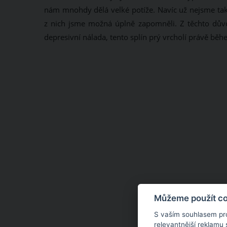
nám mnohdy dělá velké potíže. Navíc už nejsme tak 
z nich jsme možná úplně zapomněli. Z těchto důvo
depresivní nálada, tento splín prý vrcholí právě bě
Můžeme použít coo
S vaším souhlasem pr
relevantnější reklamu