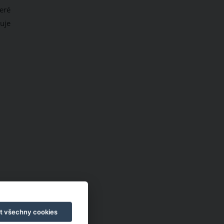
eré
uje
t všechny cookies