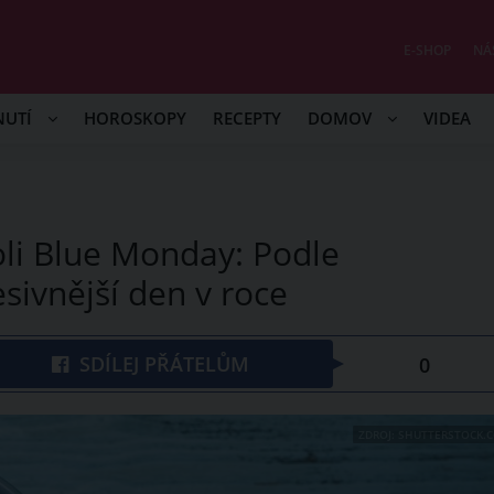
E-SHOP
NÁ
NUTÍ
HOROSKOPY
RECEPTY
DOMOV
VIDEA
oli Blue Monday: Podle
sivnější den v roce
SDÍLEJ PŘÁTELŮM
0
ZDROJ: SHUTTERSTOCK.