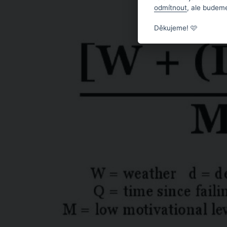
odmítnout
, ale budeme
Děkujeme! 🩷