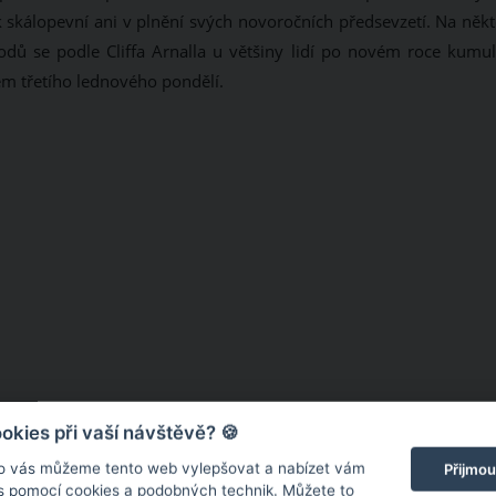
skálopevní ani v plnění svých novoročních předsevzetí. Na někt
dů se podle Cliffa Arnalla u většiny lidí po novém roce kumul
hem třetího lednového pondělí.
kies při vaší návštěvě? 🍪
o vás můžeme tento web vylepšovat a nabízet vám
Přijmou
 s pomocí cookies a podobných technik. Můžete to