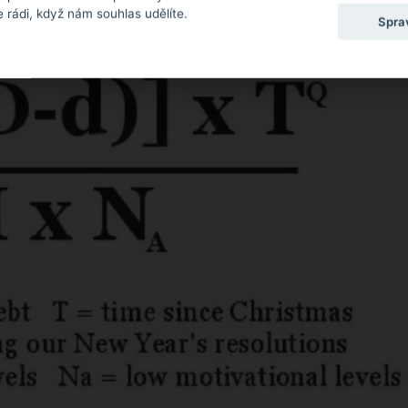
 rádi, když nám souhlas udělíte.
Spra
ZDROJ: NEWS.COM.