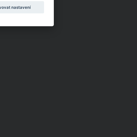
vovat nastavení
AU