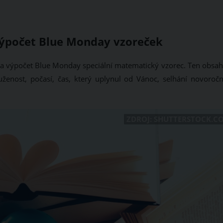
 výpočet Blue Monday vzoreček
il na výpočet Blue Monday speciální matematický vzorec. Ten obsa
ženost, počasí, čas, který uplynul od Vánoc, selhání novoročn
ZDROJ: SHUTTERSTOCK.C