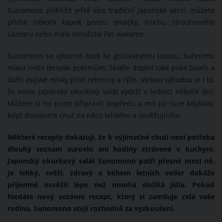
Sunomono přiblížit ještě více tradiční japonské verzi, můžete
přidat několik kapek ponzu omáčky, trochu strouhaného
zázvoru nebo malé množství řas wakame.
Sunomono se výborně hodí ke grilovanému lososu, kuřecímu
masu nebo teriyaki pokrmům. Skvěle doplní také poke bowls a
další asijské misky plné zeleniny a rýže. Velkou výhodou je i to,
že tento japonský okurkový salát vydrží v lednici několik dní.
Můžete si ho proto připravit dopředu a mít po ruce kdykoliv,
když dostanete chuť na něco lehkého a osvěžujícího.
Některé recepty dokazují, že k výjimečné chuti není potřeba
dlouhý seznam surovin ani hodiny strávené v kuchyni.
Japonský okurkový salát Sunomono patří přesně mezi ně.
Je lehký, svěží, zdravý a během letních veder dokáže
příjemně osvěžit lépe než mnohá složitá jídla. Pokud
hledáte nový sezónní recept, který si zamiluje celá vaše
rodina, Sunomono
stojí rozhodně za vyzkoušení.