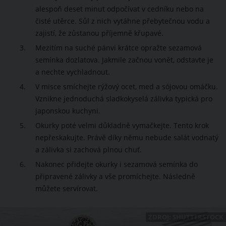
alespoň deset minut odpočívat v cedníku nebo na
čisté utěrce. Sůl z nich vytáhne přebytečnou vodu a
zajistí, že zůstanou příjemně křupavé.
Mezitím na suché pánvi krátce opražte sezamová
semínka dozlatova. Jakmile začnou vonět, odstavte je
a nechte vychladnout.
V misce smíchejte rýžový ocet, med a sójovou omáčku.
Vznikne jednoduchá sladkokyselá zálivka typická pro
japonskou kuchyni.
Okurky poté velmi důkladně vymačkejte. Tento krok
nepřeskakujte. Právě díky němu nebude salát vodnatý
a zálivka si zachová plnou chuť.
Nakonec přidejte okurky i sezamová semínka do
připravené zálivky a vše promíchejte. Následně
můžete servírovat.
ZDROJ: SHUTTERSTOCK