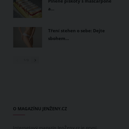
Plněné piškoty s mascarpone
a…
Tření stehen o sebe: Dejte
sbohem…
1
/ 3
O MAGAZÍNU JENŽENY.CZ
Internetový magazín JenŽeny.cz je první,