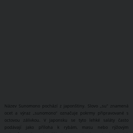
Název Sunomono pochází z japonštiny. Slovo „su“ znamená
ocet a výraz „sunomono“ označuje pokrmy připravované s
octovou zálivkou. V Japonsku se tyto lehké saláty často
podávají jako příloha k rybám, masu nebo rýžovým