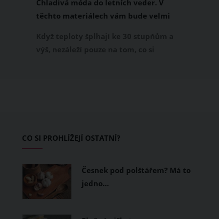
Chladivá móda do letních veder. V
těchto materiálech vám bude velmi
příjemně
Když teploty šplhají ke 30 stupňům a
výš, nezáleží pouze na tom, co si
obléknete, ale také z čeho je oblečení
ušité. Některé materiály totiž zadržují
teplo a pot, jiné naopak nechají
pokožku dýchat a pomohou vám
zvládnout i opravdu horké dny.
Základem letního šatníku by proto
CO SI PROHLÍŽEJÍ OSTATNÍ?
měly být přírodní nebo funkční
prodyšné tkaniny a volnější střihy.
Česnek pod polštářem? Má to
jedno…