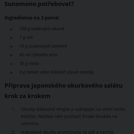
Sunomono potřebovat?
Ingredience na 3 porce:
700 g salátových okurek
7 g soli
10 g sezamových semínek
60 ml rýžového octa
30 g medu
9 g tamari nebo klasické sójové omáčky
Příprava japonského okurkového salátu
krok za krokem
Okurky důkladně omyjte a nakrájejte na velmi tenká
kolečka. Nejlépe vám poslouží široká škrabka na
zeleninu.
Nakrájené okurky promíchejte se solí a nechte