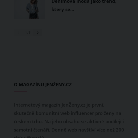
Denimová móda jako trend,
který se…
1
/ 3
O MAGAZÍNU JENŽENY.CZ
Internetový magazín JenŽeny.cz je první,
skutečně komunitní web influencer pro ženy na
českém trhu. Na jeho obsahu se aktivně podílejí i
samotní čtenáři. Denně web navštíví více než 200
tisíc uživatelů.