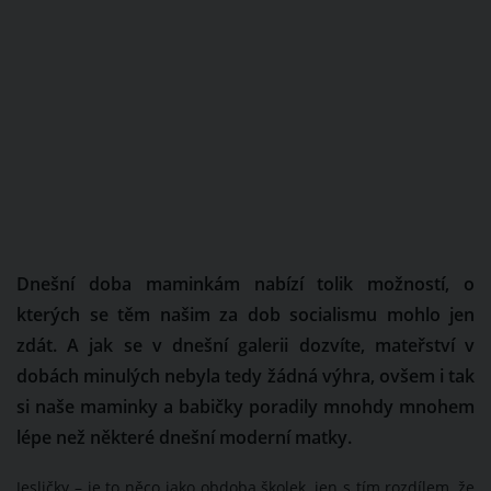
Dnešní doba maminkám nabízí tolik možností, o
kterých se těm našim za dob socialismu mohlo jen
zdát. A jak se v dnešní galerii dozvíte, mateřství v
dobách minulých nebyla tedy žádná výhra, ovšem i tak
si naše maminky a babičky poradily mnohdy mnohem
lépe než některé dnešní moderní matky.
Jesličky – je to něco jako obdoba školek, jen s tím rozdílem, že