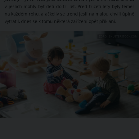
v jeslích mohly být děti do tří let. Před třiceti lety byly téměř
na každém rohu, a ačkoliv se trend jeslí na malou chvíli úplně
vytratil, dnes se k tomu některá zařízení opět přiklání.
ZDROJ: SHUTTERSTOCK.COM
5 / 8