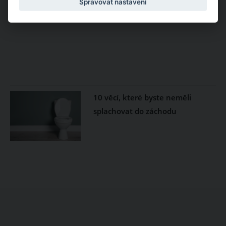
Spravovat nastavení
10 věcí, které byste neměli
splachovat do záchodu