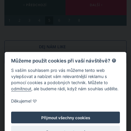
PŘEDCHOZÍ
DALŠÍ
1
2
3
4
5
6
7
8
DEJ NÁM LIKE
SDÍLEJ PŘÁTELŮM
0
Můžeme použít cookies při vaší návštěvě? 🍪
S vaším souhlasem pro vás můžeme tento web
Publikováno: 6. 12. 2021 10:36
Autor:
Sima
vylepšovat a nabízet vám relevantnější reklamu s
Nahlásit obsah
pomocí cookies a podobných technik. Můžete to
odmítnout
, ale budeme rádi, když nám souhlas udělíte.
Témata:
RODINA
SOCIALISMUS
MATEŘSTVÍ
Děkujeme! 🩷
KOČÁRKY
SUNAR
MAMINKY
Přijmout všechny cookies