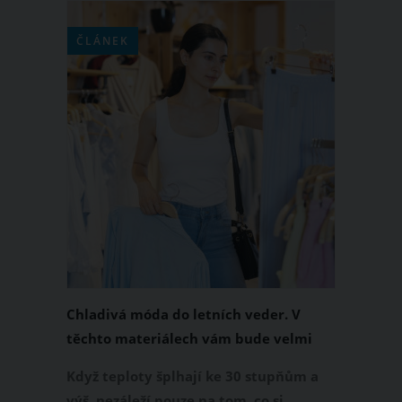
ČLÁNEK
Chladivá móda do letních veder. V
těchto materiálech vám bude velmi
příjemně
Když teploty šplhají ke 30 stupňům a
výš, nezáleží pouze na tom, co si