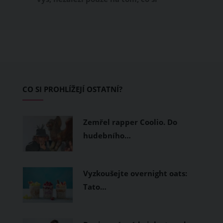
obléknete, ale také z čeho je oblečení
ušité. Některé materiály totiž zadržují
teplo a pot, jiné naopak nechají
pokožku dýchat a pomohou vám
zvládnout i opravdu horké dny.
Základem letního šatníku by proto
CO SI PROHLÍŽEJÍ OSTATNÍ?
měly být přírodní nebo funkční
prodyšné tkaniny a volnější střihy.
Zemřel rapper Coolio. Do
hudebního…
Vyzkoušejte overnight oats:
Tato…