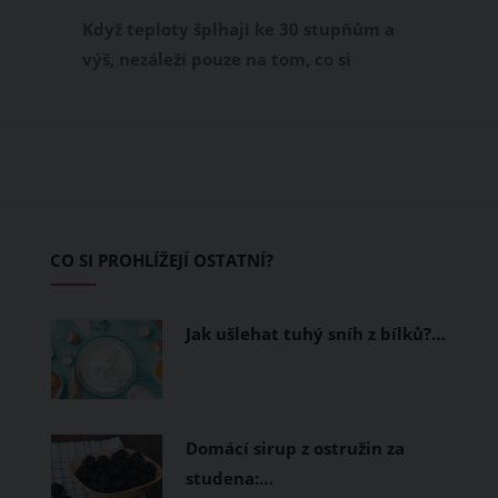
příjemně
Když teploty šplhají ke 30 stupňům a
výš, nezáleží pouze na tom, co si
obléknete, ale také z čeho je oblečení
ušité. Některé materiály totiž zadržují
teplo a pot, jiné naopak nechají
pokožku dýchat a pomohou vám
zvládnout i opravdu horké dny.
Základem letního šatníku by proto
CO SI PROHLÍŽEJÍ OSTATNÍ?
měly být přírodní nebo funkční
prodyšné tkaniny a volnější střihy.
Jak ušlehat tuhý sníh z bílků?…
Domácí sirup z ostružin za
studena:…