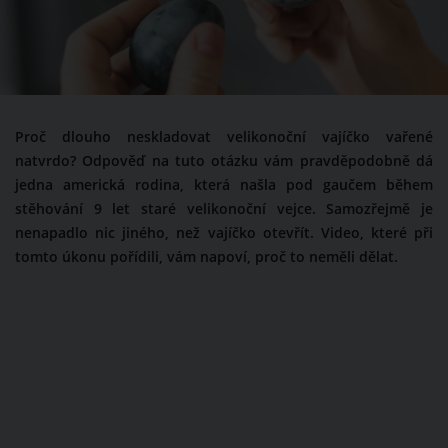
Proč dlouho neskladovat velikonoční vajíčko vařené
natvrdo? Odpověď na tuto otázku vám pravděpodobně dá
jedna americká rodina, která našla pod gaučem během
stěhování 9 let staré velikonoční vejce. Samozřejmě je
nenapadlo nic jiného, než vajíčko otevřít. Video, které při
tomto úkonu pořídili, vám napoví, proč to neměli dělat.