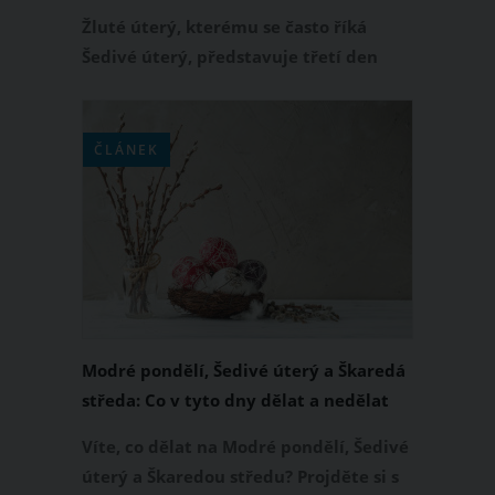
čemu se naopak vyhnout?
Žluté úterý, kterému se často říká
Šedivé úterý, představuje třetí den
pašijového týdne před Velikonoci. Proč
má tento významný den celkem dva
názvy? Odvíjí se od zvyků a tradic,
ČLÁNEK
které se k němu vztahují. Co tedy na
Žluté úterý neboli Šedivé úterý dělat, a
čemu se naopak vyhnout?
Modré pondělí, Šedivé úterý a Škaredá
středa: Co v tyto dny dělat a nedělat
Víte, co dělat na Modré pondělí, Šedivé
úterý a Škaredou středu? Projděte si s