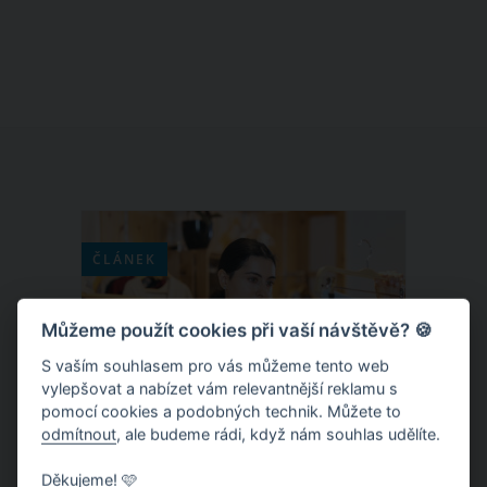
námi velikonoční pověry a tradice den
po dni. Zjistíte tak například, kdy byste
měli doma vymetat pavučiny a umývat
okna a který den byste se rozhodně
neměli mračit na ostatní.
ČLÁNEK
Můžeme použít cookies při vaší návštěvě? 🍪
S vaším souhlasem pro vás můžeme tento web
vylepšovat a nabízet vám relevantnější reklamu s
pomocí cookies a podobných technik. Můžete to
odmítnout
, ale budeme rádi, když nám souhlas udělíte.
Děkujeme! 🩷