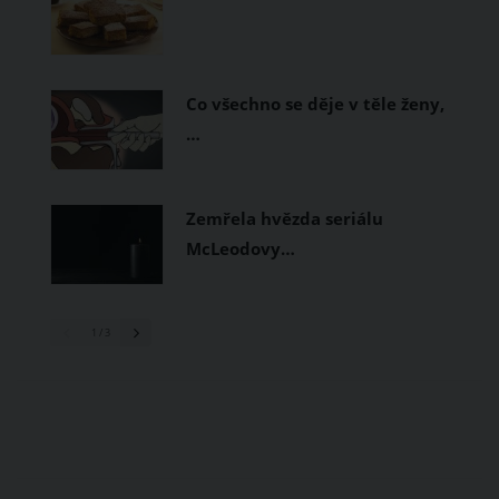
Co všechno se děje v těle ženy,
…
Zemřela hvězda seriálu
McLeodovy…
1
/ 3