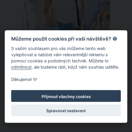
Můžeme použít cookies při vaší návštěvě? 🍪
S vaším souhlasem pro vás můžeme tento web
vylepšovat a nabízet vám relevantnější reklamu s
Chladivá móda do letních veder. V
pomocí cookies a podobných technik. Můžete to
těchto materiálech vám bude velmi
odmítnout
, ale budeme rádi, když nám souhlas udělíte.
příjemně
Když teploty šplhají ke 30 stupňům a
Děkujeme! 🩷
výš, nezáleží pouze na tom, co si
obléknete, ale také z čeho je oblečení
Přijmout všechny cookies
ušité. Některé materiály totiž zadržují
teplo a pot, jiné naopak nechají
Spravovat nastavení
pokožku dýchat a pomohou vám
zvládnout i opravdu horké dny.