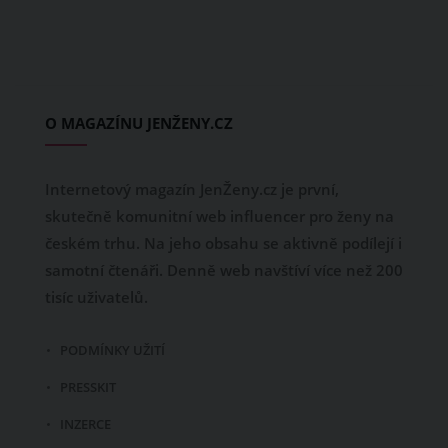
O MAGAZÍNU JENŽENY.CZ
Internetový magazín JenŽeny.cz je první,
skutečně komunitní web influencer pro ženy na
českém trhu. Na jeho obsahu se aktivně podílejí i
samotní čtenáři. Denně web navštíví více než 200
tisíc uživatelů.
PODMÍNKY UŽITÍ
PRESSKIT
INZERCE