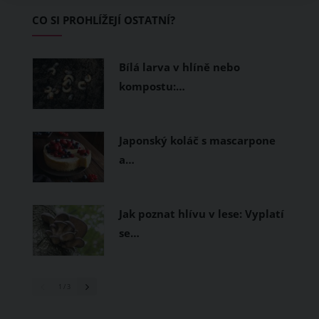
Základem letního šatníku by proto
CO SI PROHLÍŽEJÍ OSTATNÍ?
měly být přírodní nebo funkční
prodyšné tkaniny a volnější střihy.
Bílá larva v hlíně nebo
kompostu:…
Japonský koláč s mascarpone
a…
Jak poznat hlívu v lese: Vyplatí
se…
1
/ 3