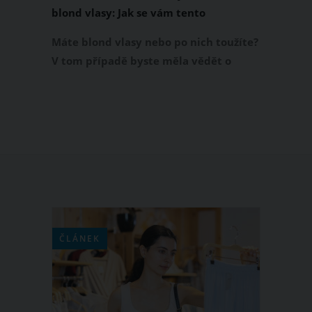
blond vlasy: Jak se vám tento
nejnovější vlasový trend líbí?
Máte blond vlasy nebo po nich toužíte?
V tom případě byste měla vědět o
nejnovějším vlasovém trendu, kterému
podlehly už desetitisíce žen po celém
světě. Klasická zlatavá blond je totiž
dávno pasé, dnešní blondýnky dávají
přednost studeným odstínům. Na plné
čáře mezi nimi vítězí skandinávská bílá
blond, která aspiruje na barvu vlasů
roku 2019.
ČLÁNEK