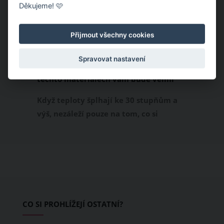
Děkujeme! 🩷
Přijmout všechny cookies
Spravovat nastavení
Chladivá móda do letních veder. V
těchto materiálech vám bude velmi
příjemně
Když teploty šplhají ke 30 stupňům a
výš, nezáleží pouze na tom, co si
obléknete, ale také z čeho je oblečení
ušité. Některé materiály totiž zadržují
teplo a pot, jiné naopak nechají
pokožku dýchat a pomohou vám
zvládnout i opravdu horké dny.
Základem letního šatníku by proto
CO SI PROHLÍŽEJÍ OSTATNÍ?
měly být přírodní nebo funkční
prodyšné tkaniny a volnější střihy.