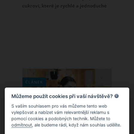
cukroví, které je rychlé a jednoduché
na přípravu? Vsaďte na křehké
šlehačkové cukroví, které zvládnete
udělat z pouhých tří surovin. Jeho chuť
je ale fantastická a během vánočních
svátků se po něm u vás doma doslova
zapráší.
ČLÁNEK
Můžeme použít cookies při vaší návštěvě? 🍪
S vaším souhlasem pro vás můžeme tento web
vylepšovat a nabízet vám relevantnější reklamu s
pomocí cookies a podobných technik. Můžete to
odmítnout
, ale budeme rádi, když nám souhlas udělíte.