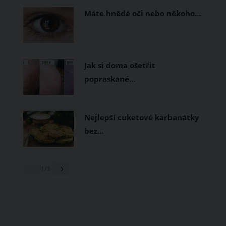
Máte hnědé oči nebo někoho…
Jak si doma ošetřit
popraskané…
Nejlepší cuketové karbanátky
bez…
1
/ 3