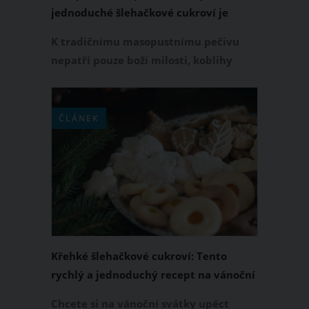
jednoduché šlehačkové cukroví je
skvělou náhradou za koblížky
K tradičnímu masopustnímu pečivu
nepatří pouze boží milosti, koblihy
nebo koblížky. Sladkou pochoutkou
jsou také báječné masopustní bobíky,
které velmi snadno připravíte z
ČLÁNEK
pouhých tří surovin. Vyzkoušejte
následující recept na masopustní
bobíky a výsledek si budete rozhodně
pochvalovat.
Křehké šlehačkové cukroví: Tento
rychlý a jednoduchý recept na vánoční
cukroví si zamilujete
Chcete si na vánoční svátky upéct