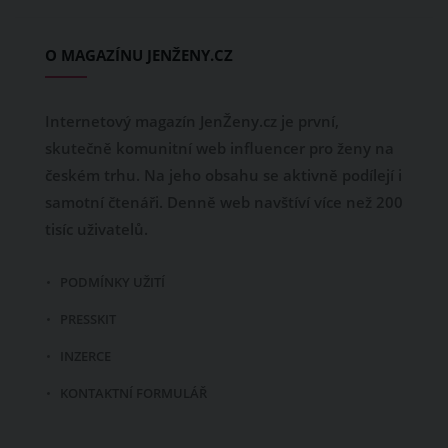
O MAGAZÍNU JENŽENY.CZ
Internetový magazín JenŽeny.cz je první,
skutečně komunitní web influencer pro ženy na
českém trhu. Na jeho obsahu se aktivně podílejí i
samotní čtenáři. Denně web navštíví více než 200
tisíc uživatelů.
PODMÍNKY UŽITÍ
PRESSKIT
INZERCE
KONTAKTNÍ FORMULÁŘ