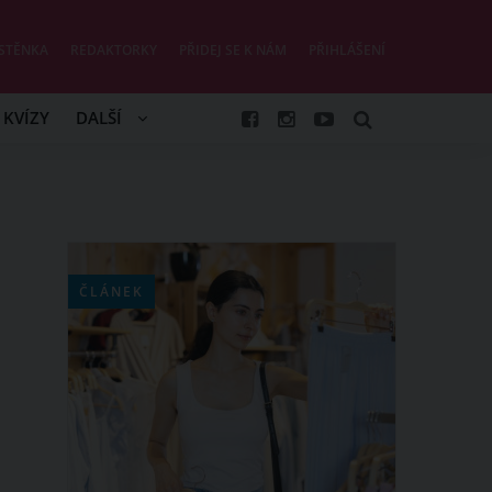
STĚNKA
REDAKTORKY
PŘIDEJ SE K NÁM
PŘIHLÁŠENÍ
KVÍZY
DALŠÍ
ČLÁNEK