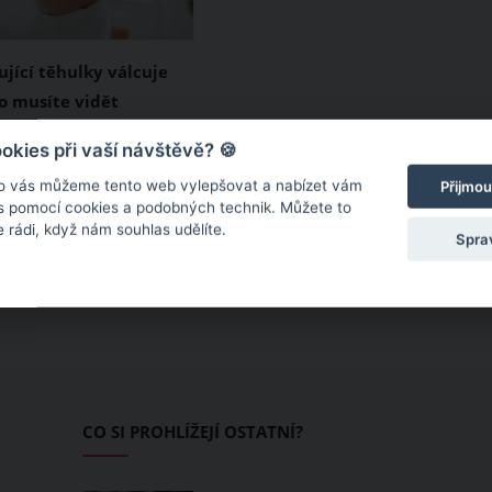
ující těhulky válcuje
To musíte vidět
ěhulka. Řeknete si nic
kies při vaší návštěvě? 🍪
 Ale co když tato
o vás můžeme tento web vylepšovat a nabízet vám
Přijmou
a tancuje v doprovodu
 s pomocí cookies a podobných technik. Můžete to
 rádi, když nám souhlas udělíte.
íru přitažlivého
Spra
 to dokonce v
 stádiu těhotenství?
 už teď představit,
že být ohromná
CO SI PROHLÍŽEJÍ OSTATNÍ?