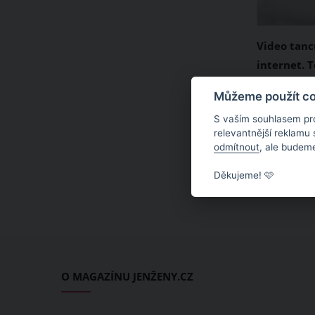
Video tanc
internet. 
Tancující t
Můžeme použít coo
objevného.
S vaším souhlasem pr
krásná žen
relevantnější reklamu
odmítnout
, ale budeme
svého nadm
partnera a
Děkujeme! 🩷
pokročilém
Dokážete si
jaká to mů
zábava?
O MAGAZÍNU JENŽENY.CZ