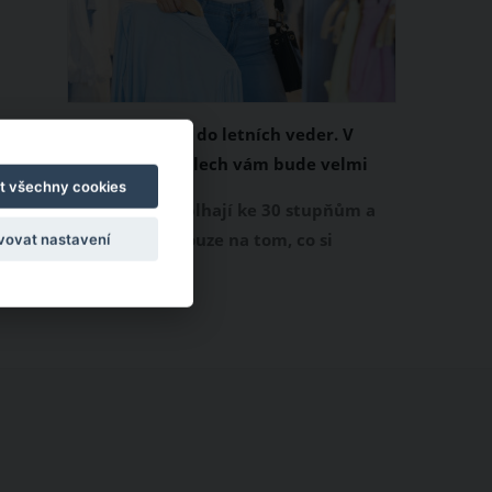
Chladivá móda do letních veder. V
těchto materiálech vám bude velmi
t všechny cookies
příjemně
Když teploty šplhají ke 30 stupňům a
výš, nezáleží pouze na tom, co si
vovat nastavení
obléknete, ale také z čeho je oblečení
ušité. Některé materiály totiž zadržují
teplo a pot, jiné naopak nechají
pokožku dýchat a pomohou vám
zvládnout i opravdu horké dny.
Základem letního šatníku by proto
měly být přírodní nebo funkční
prodyšné tkaniny a volnější střihy.