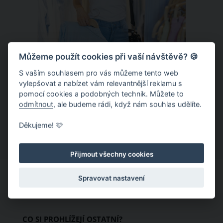
Můžeme použít cookies při vaší návštěvě? 🍪
S vaším souhlasem pro vás můžeme tento web
Chladivá móda do letních veder. V
vylepšovat a nabízet vám relevantnější reklamu s
pomocí cookies a podobných technik. Můžete to
těchto materiálech vám bude velmi
odmítnout
, ale budeme rádi, když nám souhlas udělíte.
příjemně
Když teploty šplhají ke 30 stupňům a
Děkujeme! 🩷
výš, nezáleží pouze na tom, co si
obléknete, ale také z čeho je oblečení
Přijmout všechny cookies
ušité. Některé materiály totiž zadržují
teplo a pot, jiné naopak nechají
Spravovat nastavení
pokožku dýchat a pomohou vám
zvládnout i opravdu horké dny.
Základem letního šatníku by proto
CO SI PROHLÍŽEJÍ OSTATNÍ?