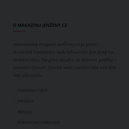
O MAGAZÍNU JENŽENY.CZ
Internetový magazín JenŽeny.cz je první,
skutečně komunitní web influencer pro ženy na
českém trhu. Na jeho obsahu se aktivně podílejí i
samotní čtenáři. Denně web navštíví více než 200
tisíc uživatelů.
PODMÍNKY UŽITÍ
PRESSKIT
INZERCE
KONTAKTNÍ FORMULÁŘ