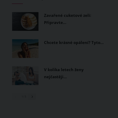
měly být přírodní nebo funkční
prodyšné tkaniny a volnější střihy.
Zavařené cuketové zelí:
Připravte…
Chcete krásné opálení? Tyto…
V kolika letech ženy
nejčastěji…
1
/ 3