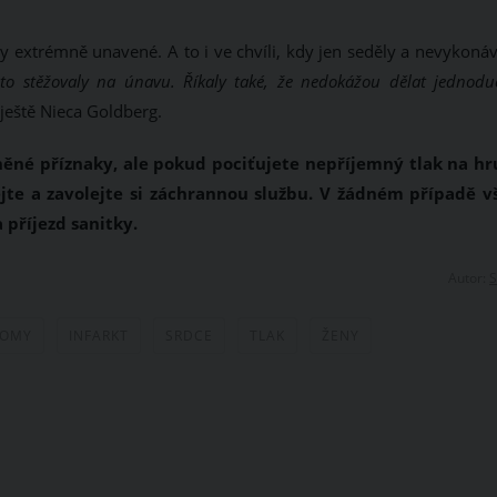
tily extrémně unavené. A to i ve chvíli, kdy jen seděly a nevykoná
asto stěžovaly na únavu. Říkaly také, že nedokážou dělat jednodu
ještě Nieca Goldberg.
něné příznaky, ale pokud pociťujete nepříjemný tlak na hr
jte a zavolejte si záchrannou službu. V žádném případě v
 příjezd sanitky.
Autor:
S
TOMY
INFARKT
SRDCE
TLAK
ŽENY