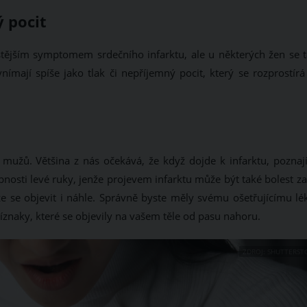
ý pocit
častějším symptomem srdečního infarktu, ale u některých žen se t
nímají spíše jako tlak či nepříjemný pocit, který se rozprostírá
mužů. Většina z nás očekává, že když dojde k infarktu, poznají
bnosti levé ruky, jenže projevem infarktu může být také bolest z
že se objevit i náhle. Správně byste měly svému ošetřujícímu lék
íznaky, které se objevily na vašem těle od pasu nahoru.
ZDROJ: SHUTTERST