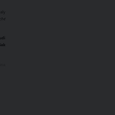
valy
ché
udi
šak
ima