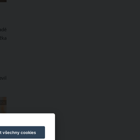
adě
žka
vil
OCK
t všechny cookies