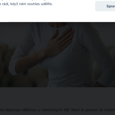
 rádi, když nám souhlas udělíte.
Spra
se objevuje většinou u nemocných lidí. Není to pocení ze cvičení