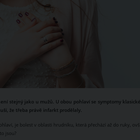
není stejný jako u mužů. U obou pohlaví se symptomy klasick
ší, že třeba právě infarkt prodělaly.
ohlaví, je bolest v oblasti hrudníku, která přechází až do ruky, o
 to jsou?