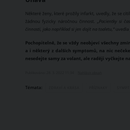
Některé ženy, které prožily infarkt, uvedly, že se cí
žádnou fyzicky náročnou činnost.
„Pacientky si č
činnosti, jako například si jen dojít na toaletu,“
uvedla 
Pochopitelně, že se vždy neobjeví všechny zmí
a i některý z dalších symptomů, na nic nečeke
nesedejte samy za volant, ale raději vyčkejte na
Publikováno: 28. 3. 2022 11:34
Nahlásit obsah
Témata:
ZDRAVÍ A KRÁSA
PŘÍZNAKY
SYMP