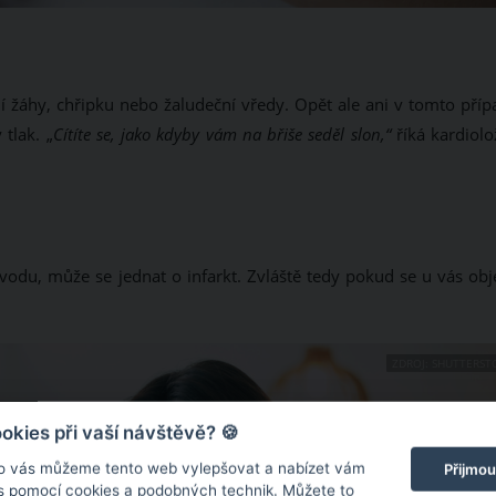
í žáhy, chřipku nebo žaludeční vředy. Opět ale ani v tomto příp
tlak. „
Cítíte se, jako kdyby vám na břiše seděl slon,“
říká kardiolo
u, může se jednat o infarkt. Zvláště tedy pokud se u vás obje
ZDROJ: SHUTTERST
kies při vaší návštěvě? 🍪
o vás můžeme tento web vylepšovat a nabízet vám
Přijmou
 s pomocí cookies a podobných technik. Můžete to