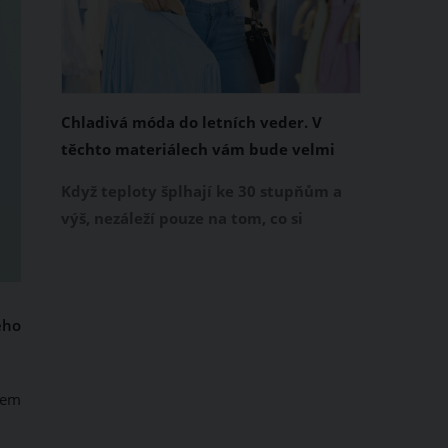
Chladivá móda do letních veder. V
těchto materiálech vám bude velmi
příjemně
Když teploty šplhají ke 30 stupňům a
výš, nezáleží pouze na tom, co si
obléknete, ale také z čeho je oblečení
ušité. Některé materiály totiž zadržují
teplo a pot, jiné naopak nechají
ého
pokožku dýchat a pomohou vám
zvládnout i opravdu horké dny.
Základem letního šatníku by proto
všem
měly být přírodní nebo funkční
prodyšné tkaniny a volnější střihy.