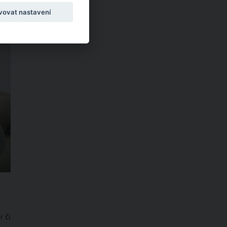
vovat nastavení
 či