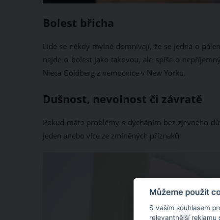
Bolest břicha
Lidé se někdy mylně domnívají, že se jedná o pálen
nejde o bolest jako takovou, ale spíše o nepříjemný 
Nieca Goldberg z nemocnice v New Yorku.
Dušnost, nevolnost či závratě
Pokud máte problémy s dýcháním bez zjevného důvod
jeden anebo více ze zmíněných příznaků.
Můžeme použít coo
S vaším souhlasem pr
relevantnější reklamu