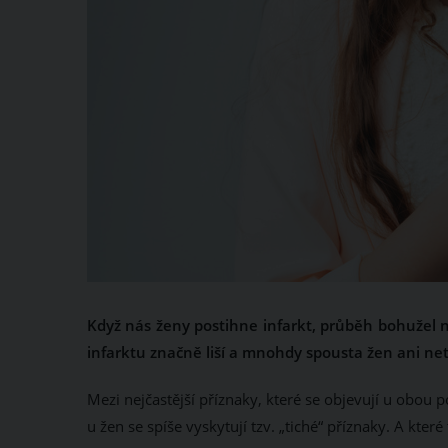
Když nás ženy postihne infarkt, průběh bohužel 
infarktu značně liší a mnohdy spousta žen ani netu
Mezi nejčastější příznaky, které se objevují u obou p
u žen se spíše vyskytují tzv. „tiché“ příznaky. A které