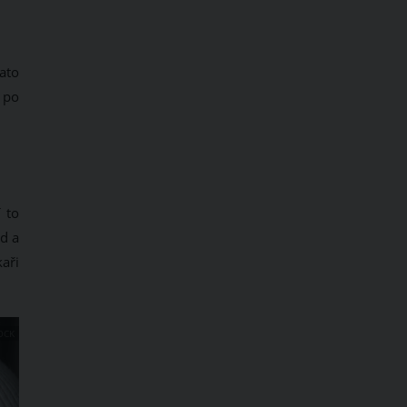
ato
 po
 to
ad a
aři
OCK