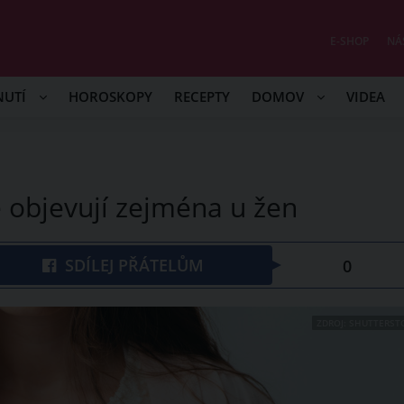
E-SHOP
NÁ
NUTÍ
HOROSKOPY
RECEPTY
DOMOV
VIDEA
e objevují zejména u žen
SDÍLEJ PŘÁTELŮM
0
ZDROJ: SHUTTERST