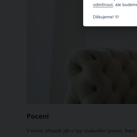
odmítnout
, ale budeme
Děkujeme! 🩷
Pocení
V tomto případě jde o typ studeného pocení, který 