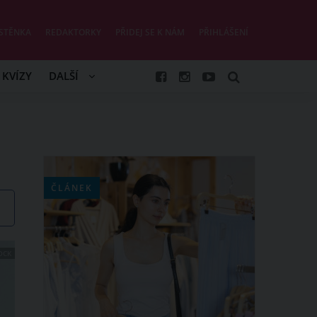
STĚNKA
REDAKTORKY
PŘIDEJ SE K NÁM
PŘIHLÁŠENÍ
KVÍZY
DALŠÍ
ČLÁNEK
OCK