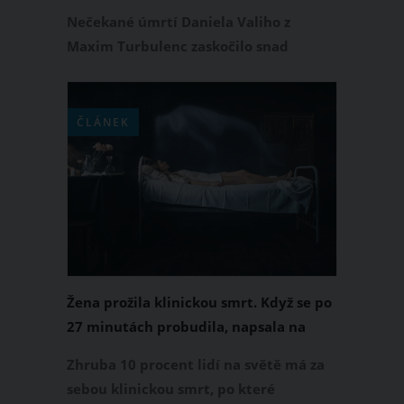
Nečekané úmrtí Daniela Valiho z
Maxim Turbulenc zaskočilo snad
každého. 53letý zpěvák zřejmě zemřel
na infarkt. O jeho náhlém skonu
informovali ostatní členové Maxim
ČLÁNEK
Turbulenc na sociálních sítích.
Žena prožila klinickou smrt. Když se po
27 minutách probudila, napsala na
papír záhadný vzkaz
Zhruba 10 procent lidí na světě má za
sebou klinickou smrt, po které