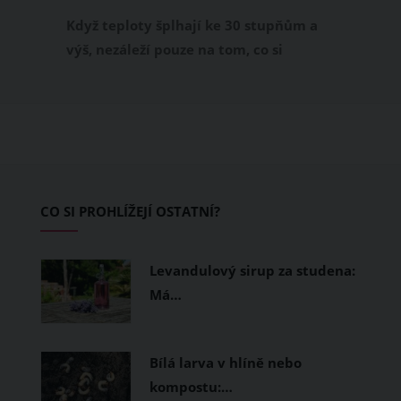
příjemně
Když teploty šplhají ke 30 stupňům a
výš, nezáleží pouze na tom, co si
obléknete, ale také z čeho je oblečení
ušité. Některé materiály totiž zadržují
teplo a pot, jiné naopak nechají
pokožku dýchat a pomohou vám
zvládnout i opravdu horké dny.
Základem letního šatníku by proto
CO SI PROHLÍŽEJÍ OSTATNÍ?
měly být přírodní nebo funkční
prodyšné tkaniny a volnější střihy.
Levandulový sirup za studena:
Má…
Bílá larva v hlíně nebo
kompostu:…