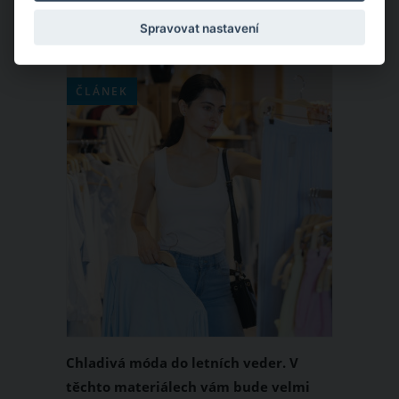
Spravovat nastavení
ČLÁNEK
Chladivá móda do letních veder. V
těchto materiálech vám bude velmi