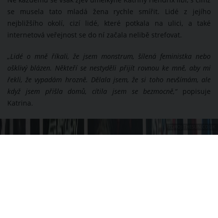
se musela tato mladá žena rychle smířit. Lidé z jejího
nejbližšího okolí, cizí lidé, které potkala na ulici, a také
internetová veřejnost se do ní začala nelibě strefovat.
„Lidé o mně říkali, že jsem monstrum, šílená feministka nebo
ošklivý blázen. Někteří se nestyděli přijít rovnou ke mně, aby mi
řekli, že vypadám hrozně. Dělala jsem, že si toho nevšímám, ale
když jsem přišla domů, cítila jsem se bezmocně,“
popisuje
Katrina.
ZDROJ: THESUN.CO.UK