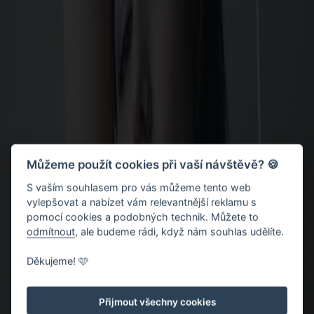
Můžeme použít cookies při vaší návštěvě? 🍪
S vaším souhlasem pro vás můžeme tento web
vylepšovat a nabízet vám relevantnější reklamu s
pomocí cookies a podobných technik. Můžete to
odmítnout
, ale budeme rádi, když nám souhlas udělíte.
Děkujeme! 🩷
Přijmout všechny cookies