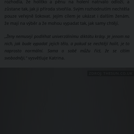
rozhodla, že holítko a pěnu na holení natrvalo odloží, a
zůstane tak, jak ji příroda stvořila. Svým rozhodnutím nechtěla
pouze veřejně šokovat. Jejím cílem je ukázat i dalším ženám,
že mají na výběr a že mohou vypadat tak, jak samy chtějí.
„Ženy nemusejí podléhat univerzálnímu diktátu krásy. Je jenom na
nich, jak bude vypadat jejich tělo, a pokud se nechtějí holit, je to
naprosto normální. Sama o sobě můžu říct, že se cítím
svobodněji,“
vysvětluje Katrina.
ZDROJ: THESUN.CO.UK