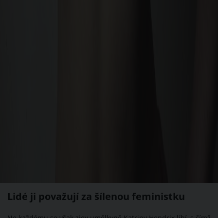
Lidé ji považují za šílenou feministku
Ne každému se však zjev umělkyně Katriny Hendrix líbí, s čímž