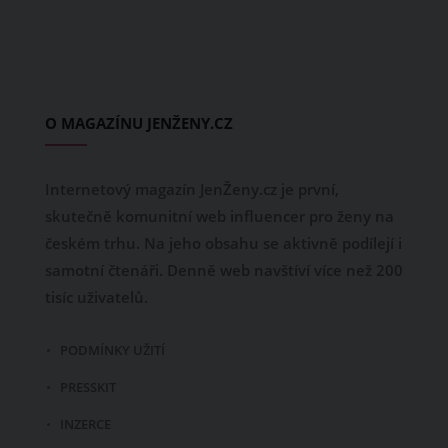
O MAGAZÍNU JENŽENY.CZ
Internetový magazín JenŽeny.cz je první,
skutečně komunitní web influencer pro ženy na
českém trhu. Na jeho obsahu se aktivně podílejí i
samotní čtenáři. Denně web navštíví více než 200
tisíc uživatelů.
PODMÍNKY UŽITÍ
PRESSKIT
INZERCE