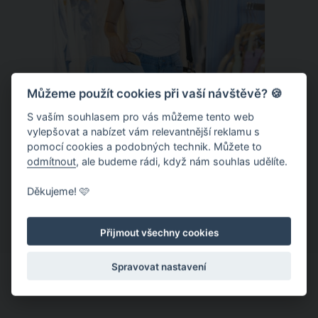
Můžeme použít cookies při vaší návštěvě? 🍪
S vaším souhlasem pro vás můžeme tento web
vylepšovat a nabízet vám relevantnější reklamu s
Chladivá móda do letních veder. V
pomocí cookies a podobných technik. Můžete to
těchto materiálech vám bude velmi
odmítnout
, ale budeme rádi, když nám souhlas udělíte.
příjemně
Když teploty šplhají ke 30 stupňům a
Děkujeme! 🩷
výš, nezáleží pouze na tom, co si
obléknete, ale také z čeho je oblečení
Přijmout všechny cookies
ušité. Některé materiály totiž zadržují
teplo a pot, jiné naopak nechají
Spravovat nastavení
pokožku dýchat a pomohou vám
zvládnout i opravdu horké dny.