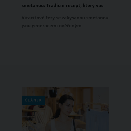
smetanou: Tradiční recept, který vás
dostane svou chutí
Vitacitové řezy se zakysanou smetanou
jsou generacemi ověřeným
moučníkem, který se vám doslova
rozplyne na jazyku. Vyzkoušejte
tradiční recept, který je jednoduchý na
přípravu a který patří k pokladům
české kuchyně. Tyto luxusní vitacitové
řezy si zkrátka nebudete moci
vynachválit!
ČLÁNEK