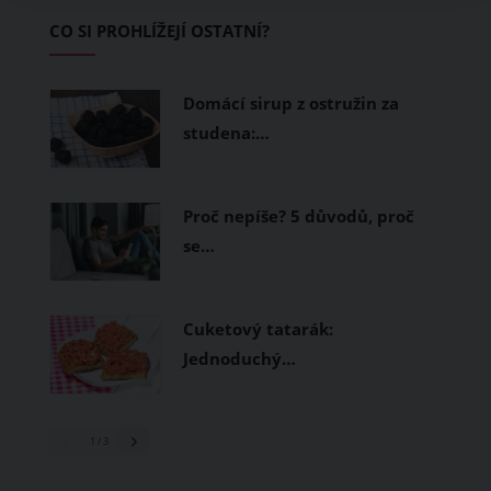
Základem letního šatníku by proto
CO SI PROHLÍŽEJÍ OSTATNÍ?
měly být přírodní nebo funkční
prodyšné tkaniny a volnější střihy.
Domácí sirup z ostružin za
studena:…
Proč nepíše? 5 důvodů, proč
se…
Cuketový tatarák:
Jednoduchý…
1
/ 3