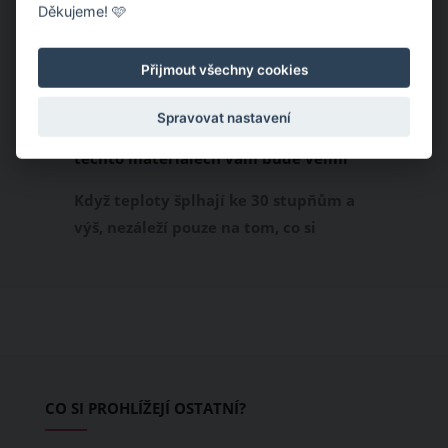
Děkujeme! 🩷
Přijmout všechny cookies
Spravovat nastavení
Chladivá móda do letních veder. V
těchto materiálech vám bude velmi
příjemně
Když teploty šplhají ke 30 stupňům a
výš, nezáleží pouze na tom, co si
obléknete, ale také z čeho je oblečení
ušité. Některé materiály totiž zadržují
teplo a pot, jiné naopak nechají
pokožku dýchat a pomohou vám
zvládnout i opravdu horké dny.
Základem letního šatníku by proto
CO SI PROHLÍŽEJÍ OSTATNÍ?
měly být přírodní nebo funkční
prodyšné tkaniny a volnější střihy.