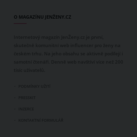
O MAGAZÍNU JENŽENY.CZ
Internetový magazín JenŽeny.cz je první,
skutečně komunitní web influencer pro ženy na
českém trhu. Na jeho obsahu se aktivně podílejí i
samotní čtenáři. Denně web navštíví více než 200
tisíc uživatelů.
PODMÍNKY UŽITÍ
PRESSKIT
INZERCE
KONTAKTNÍ FORMULÁŘ