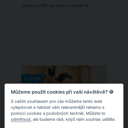
kadeřnictví, rozhodne vláda
systému PES vzrostlo v neděli 6.
prosince na 64. Toto číslo odpovídá
čtvrtému stupni pohotovosti, který je
mnohem přísnější. Zhoršením
epidemické situace v Česku se má v
pondělí 7. prosince zabývat vláda. Je
tedy otázkou, zda budou muset opět
zavřít některé maloobchody či
restaurace.
ČLÁNEK
Můžeme použít cookies při vaší návštěvě? 🍪
S vaším souhlasem pro vás můžeme tento web
vylepšovat a nabízet vám relevantnější reklamu s
pomocí cookies a podobných technik. Můžete to
odmítnout
, ale budeme rádi, když nám souhlas udělíte.