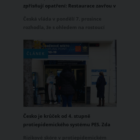
zpřísňují opatření: Restaurace zavřou v
8 večer, začne platit zákaz konzumace
Česká vláda v pondělí 7. prosince
alkoholu na veřejnosti
rozhodla, že s ohledem na rostoucí
index protiepidemického systému PES
zpřísní v Česku některá opatření. Nová
nařízení, která začnou platit od středy
ČLÁNEK
9. prosince, dolehnou zejména na bary,
restaurace a další stravovací zařízení.
Budou se týkat také trhů. PES ve třetím
stupni však zatím zůstává.
Česko je krůček od 4. stupně
protiepidemického systému PES. Zda
zavřou restaurace, obchody či
Rizikové skóre v protiepidemickém