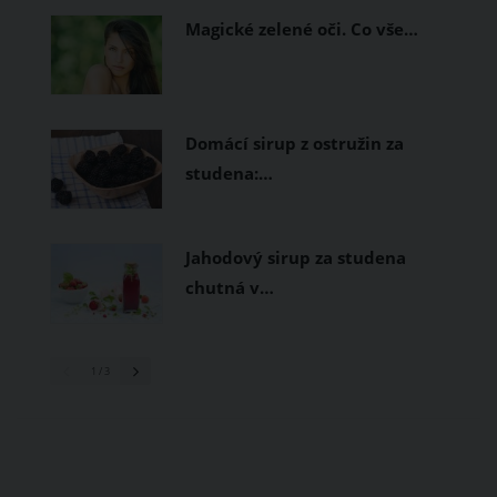
Magické zelené oči. Co vše…
Domácí sirup z ostružin za
studena:…
Jahodový sirup za studena
chutná v…
1
/ 3