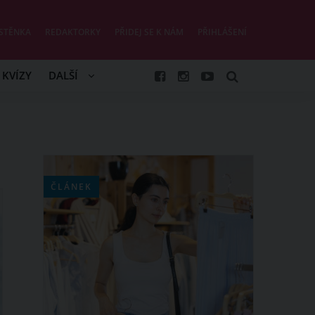
STĚNKA
REDAKTORKY
PŘIDEJ SE K NÁM
PŘIHLÁŠENÍ
KVÍZY
DALŠÍ
ČLÁNEK