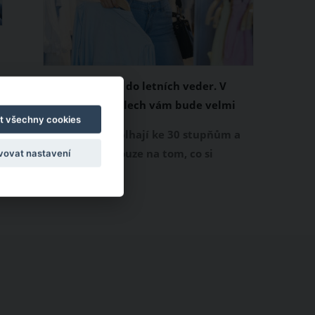
Chladivá móda do letních veder. V
těchto materiálech vám bude velmi
t všechny cookies
příjemně
Když teploty šplhají ke 30 stupňům a
výš, nezáleží pouze na tom, co si
vovat nastavení
obléknete, ale také z čeho je oblečení
ušité. Některé materiály totiž zadržují
teplo a pot, jiné naopak nechají
pokožku dýchat a pomohou vám
zvládnout i opravdu horké dny.
Základem letního šatníku by proto
měly být přírodní nebo funkční
prodyšné tkaniny a volnější střihy.