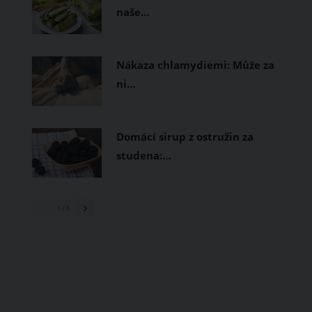
naše…
Nákaza chlamydiemi: Může za
ni…
Domácí sirup z ostružin za
studena:…
1
/ 3