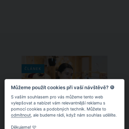
vystřelil mezi hvězdy. Upírské romance
byly zrovna v kurzu a tak se není co
divit, že seriál sledovaly miliony lidí po
celém světě. Od první klapky uběhlo už
10 let a my se dnes podíváme, jak se
daří hercům, kteří se v seriálu objevili.
ČLÁNEK
Můžeme použít cookies při vaší návštěvě? 🍪
S vaším souhlasem pro vás můžeme tento web
vylepšovat a nabízet vám relevantnější reklamu s
pomocí cookies a podobných technik. Můžete to
odmítnout
, ale budeme rádi, když nám souhlas udělíte.
Děkujeme! 🩷