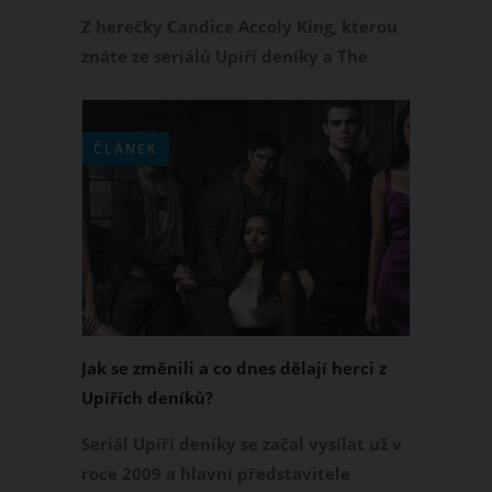
Těhotenství oznámila ve svém
Z herečky Candice Accoly King, kterou
podcastu
znáte ze seriálů Upíří deníky a The
Originals, bude brzy dvojnásobná
maminka. Tato 33letá žena v nejnovější
epizodě svého podcastu Directionally
ČLÁNEK
Challenged otevřeně přiznala, že se
svým manželem Joem Kingem čekají
miminko. Candice je momentálně v
pátém měsíci.
Jak se změnili a co dnes dělají herci z
Upířích deníků?
Seriál Upíří deníky se začal vysílat už v
roce 2009 a hlavní představitele