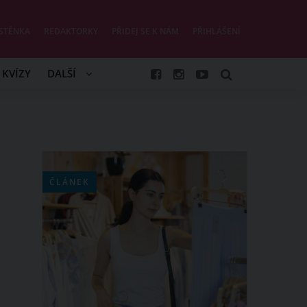
STĚNKA
REDAKTORKY
PŘIDEJ SE K NÁM
PŘIHLÁŠENÍ
KVÍZY
DALŠÍ
ČLÁNEK