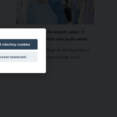
Chladivá móda do letních veder. V
těchto materiálech vám bude velmi
t všechny cookies
příjemně
Když teploty šplhají ke 30 stupňům a
výš, nezáleží pouze na tom, co si
vovat nastavení
obléknete, ale také z čeho je oblečení
ušité. Některé materiály totiž zadržují
teplo a pot, jiné naopak nechají
pokožku dýchat a pomohou vám
zvládnout i opravdu horké dny.
Základem letního šatníku by proto
měly být přírodní nebo funkční
prodyšné tkaniny a volnější střihy.