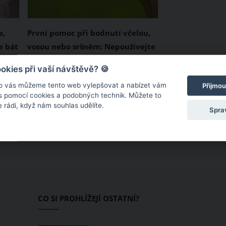
a,
První pomoc při bodnutí včelou,
e bát
vosou nebo sršněm: Nepoužívejte
pouze cibuli
Každé léto si odnášíme alespoň
kies při vaší návštěvě? 🍪
jedno včelí nebo vosí bodnutí.
o vás můžeme tento web vylepšovat a nabízet vám
Přijmou
která
Složení jedu tohoto blanokřídlého
 s pomocí cookies a podobných technik. Můžete to
 rádi, když nám souhlas udělíte.
hmyzu, ke kterému patří i
Spra
čmeláci či sršně, je různé. Vaše
stínu
tělo však bude na bodnutí
ůbec
reagovat vždy. Pokud nejste
e
alergici, nastane u vás klasická
í a
reakce. I tak není od věci znát
e
první pomoc při bodnutí včelou,
CO SI PROHLÍŽEJÍ OSTATNÍ?
vosou či sršněm, která zmírní
bolest i otok.