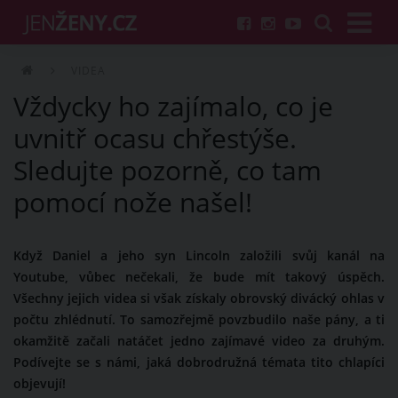
VIDEA
Vždycky ho zajímalo, co je
uvnitř ocasu chřestýše.
Sledujte pozorně, co tam
pomocí nože našel!
Když Daniel a jeho syn Lincoln založili svůj kanál na
Youtube, vůbec nečekali, že bude mít takový úspěch.
Všechny jejich videa si však získaly obrovský divácký ohlas v
počtu zhlédnutí. To samozřejmě povzbudilo naše pány, a ti
okamžitě začali natáčet jedno zajímavé video za druhým.
Podívejte se s námi, jaká dobrodružná témata tito chlapíci
objevují!