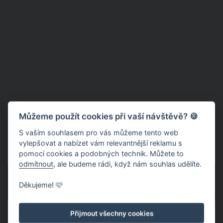
Můžeme použít cookies při vaší návštěvě? 🍪
S vaším souhlasem pro vás můžeme tento web
vylepšovat a nabízet vám relevantnější reklamu s
pomocí cookies a podobných technik. Můžete to
odmítnout
, ale budeme rádi, když nám souhlas udělíte.
PŘEDCHOZÍ
DALŠÍ
Děkujeme! 🩷
Přijmout všechny cookies
Publikováno: 7. 9. 2022 11:35
Autor:
Milena Rozborilová