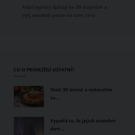
příjemně
Když teploty šplhají ke 30 stupňům a
výš, nezáleží pouze na tom, co si
obléknete, ale také z čeho je oblečení
ušité. Některé materiály totiž zadržují
teplo a pot, jiné naopak nechají
pokožku dýchat a pomohou vám
zvládnout i opravdu horké dny.
Základem letního šatníku by proto
CO SI PROHLÍŽEJÍ OSTATNÍ?
měly být přírodní nebo funkční
prodyšné tkaniny a volnější střihy.
Stačí 30 minut a vykouzlíte
tu…
Vypadá to, že jejich svatební
dort…