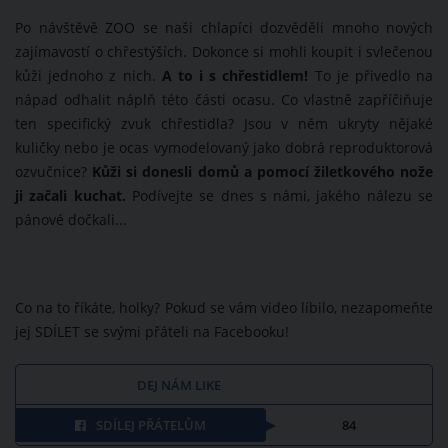
Po návštěvě ZOO se naši chlapíci dozvěděli mnoho nových
zajímavostí o chřestýších. Dokonce si mohli koupit i svlečenou
kůži jednoho z nich.
A to i s chřestidlem!
To je přivedlo na
nápad odhalit náplň této části ocasu. Co vlastně zapříčiňuje
ten specifický zvuk chřestidla? Jsou v něm ukryty nějaké
kuličky nebo je ocas vymodelovaný jako dobrá reproduktorová
ozvučnice?
Kůži si donesli domů a pomocí žiletkového nože
ji začali kuchat.
Podívejte se dnes s námi, jakého nálezu se
pánové dočkali...
Co na to říkáte, holky? Pokud se vám video líbilo, nezapomeňte
jej SDÍLET se svými přáteli na Facebooku!
DEJ NÁM LIKE
SDÍLEJ PŘÁTELŮM
84