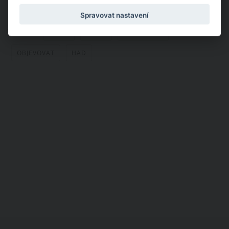
Nahlásit obsah
Spravovat nastavení
Témata:
VIDEA
VIDEO
OTEC A SYN
OBJEVOVAT
HAD