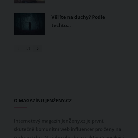
Věříte na duchy? Podle
těchto…
1
/ 3
O MAGAZÍNU JENŽENY.CZ
Internetový magazín JenŽeny.cz je první,
skutečně komunitní web influencer pro ženy na
českém trhu. Na jeho obsahu se aktivně podílejí i