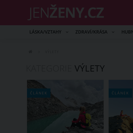
LÁSKA/VZTAHY
ZDRAVÍ/KRÁSA
HUB
VÝLETY
KATEGORIE
VÝLETY
ČLÁNEK
ČLÁNEK