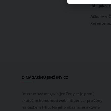
lidí. Jak v
porušování
Ačkoliv v Č
karanténa,
vylákalo li
mezi proch
v parku či 
sportování
tedy běhe
soboty dop
měla polic
O MAGAZÍNU JENŽENY.CZ
Internetový magazín JenŽeny.cz je první,
skutečně komunitní web influencer pro ženy
na českém trhu. Na jeho obsahu se aktivně