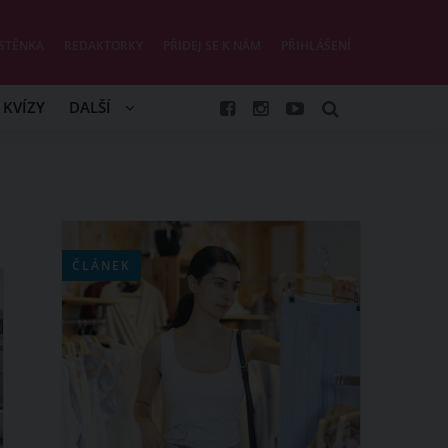
STĚNKA
REDAKTORKY
PŘIDEJ SE K NÁM
PŘIHLÁŠENÍ
KVÍZY
DALŠÍ
ČLÁNEK