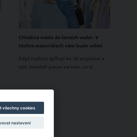
Chladivá móda do letních veder. V
těchto materiálech vám bude velmi
příjemně
Když teploty šplhají ke 30 stupňům a
výš, nezáleží pouze na tom, co si
obléknete, ale také z čeho je oblečení
ušité. Některé materiály totiž zadržují
teplo a pot, jiné naopak nechají
pokožku dýchat a pomohou vám
zvládnout i opravdu horké dny.
t všechny cookies
Základem letního šatníku by proto
vovat nastavení
měly být přírodní nebo funkční
prodyšné tkaniny a volnější střihy.