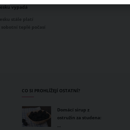
 Česku vypadá
 vládního nařízení?
esku stále platí
 sobotní teplé počasí
di ven. Jenže je rozdíl
ázkou a lenošením
turistikou a
m. Čeho všeho jsme se
m poslední březnové
ustili a kvůli čemu
ie dost napilno?
CO SI PROHLÍŽEJÍ OSTATNÍ?
Domácí sirup z
ostružin za studena:
…