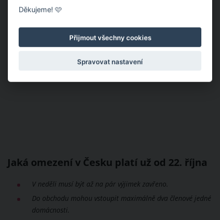
Děkujeme! 🩷
Přijmout všechny cookies
Spravovat nastavení
Jaká omezení v Česku platí už od 22. října
V neděli musí být až na pár výjimek zavřeno.
Do obchodu mohou vstoupit maximálně dva členové jedné
domácnosti.