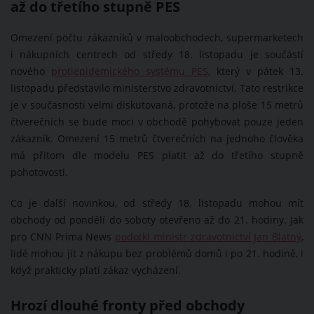
až do třetího stupně PES
Omezení počtu zákazníků v maloobchodech, supermarketech
i nákupních centrech od středy 18. listopadu je součástí
nového
protiepidemického systému PES
, který v pátek 13.
listopadu představilo ministerstvo zdravotnictví. Tato restrikce
je v současnosti velmi diskutovaná, protože na ploše 15 metrů
čtverečních se bude moci v obchodě pohybovat pouze jeden
zákazník. Omezení 15 metrů čtverečních na jednoho člověka
má přitom dle modelu PES platit až do třetího stupně
pohotovosti.
Co je další novinkou, od středy 18. listopadu mohou mít
obchody od pondělí do soboty otevřeno až do 21. hodiny. Jak
pro CNN Prima News
podotkl ministr zdravotnictví Jan Blatný
,
lidé mohou jít z nákupu bez problémů domů i po 21. hodině, i
když prakticky platí zákaz vycházení.
Hrozí dlouhé fronty před obchody