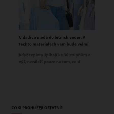
Chladivá móda do letních veder. V
těchto materiálech vám bude velmi
příjemně
Když teploty šplhají ke 30 stupňům a
výš, nezáleží pouze na tom, co si
obléknete, ale také z čeho je oblečení
ušité. Některé materiály totiž zadržují
teplo a pot, jiné naopak nechají
pokožku dýchat a pomohou vám
zvládnout i opravdu horké dny.
Základem letního šatníku by proto
CO SI PROHLÍŽEJÍ OSTATNÍ?
měly být přírodní nebo funkční