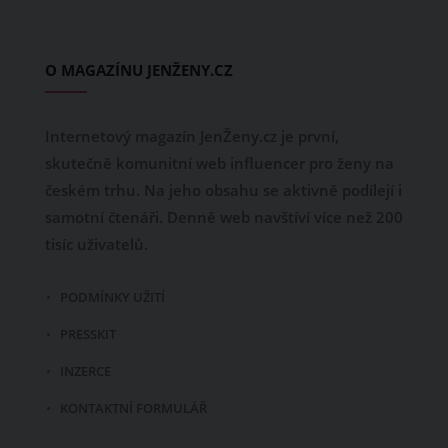
O MAGAZÍNU JENŽENY.CZ
Internetový magazín JenŽeny.cz je první,
skutečně komunitní web influencer pro ženy na
českém trhu. Na jeho obsahu se aktivně podílejí i
samotní čtenáři. Denně web navštíví více než 200
tisíc uživatelů.
PODMÍNKY UŽITÍ
PRESSKIT
INZERCE
KONTAKTNÍ FORMULÁŘ