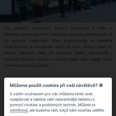
Dle vyjádření obchodních řetězců působících v Česku v
důsledku tohoto opatření nestihnou obchody obsloužit 20 až
30 procent zákazníků. Před maloobchody a zejména
supermarkety a nákupními centry se navíc mohou zvlášť ve
větších městech tvořit až hodinové fronty. Paradoxně i
navzdory tomuto novému nařízení bude stále platit zákaz
otevření obchodů v neděli.
Můžeme použít cookies při vaší návštěvě? 🍪
S vaším souhlasem pro vás můžeme tento web
vylepšovat a nabízet vám relevantnější reklamu s
pomocí cookies a podobných technik. Můžete to
odmítnout
, ale budeme rádi, když nám souhlas udělíte.