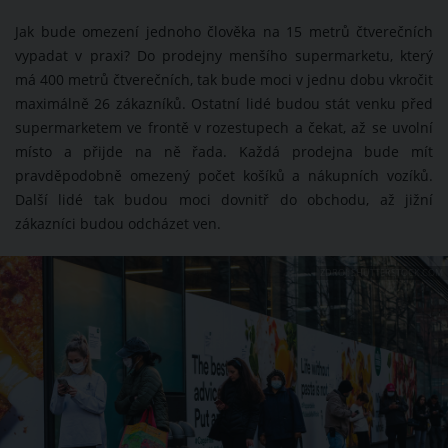
Jak bude omezení jednoho člověka na 15 metrů čtverečních
vypadat v praxi? Do prodejny menšího supermarketu, který
má 400 metrů čtverečních, tak bude moci v jednu dobu vkročit
maximálně 26 zákazníků. Ostatní lidé budou stát venku před
supermarketem ve frontě v rozestupech a čekat, až se uvolní
místo a přijde na ně řada. Každá prodejna bude mít
pravděpodobně omezený počet košíků a nákupních vozíků.
Další lidé tak budou moci dovnitř do obchodu, až jižní
zákazníci budou odcházet ven.
ZDROJ: SHUTTERSTOCK.COM