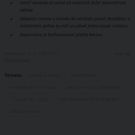
Uvnitř obchodu je nutné od ostatních držet dvoumetrový
odstup.
Zákazníci mohou u vchodu do obchodu použít dezinfekci, u
nebaleného pečiva by měli používat jednorázové rukavice.
Doporučena je bezhotovostní platba kartou.
Publikováno: 18. 11. 2020 12:40
Autor:
AK
Nahlásit obsah
Témata:
ZDRAVÍ A KRÁSA
NAKUPOVÁNÍ
KORONAVIRUS V ČESKU
OMEZENÍ POČTU ZÁKAZNÍKŮ
1 ČLOVĚK NA 15 M2
PROTIEPIDEMICKÝ SYSTÉM PES
NOUZOVÝ STAV