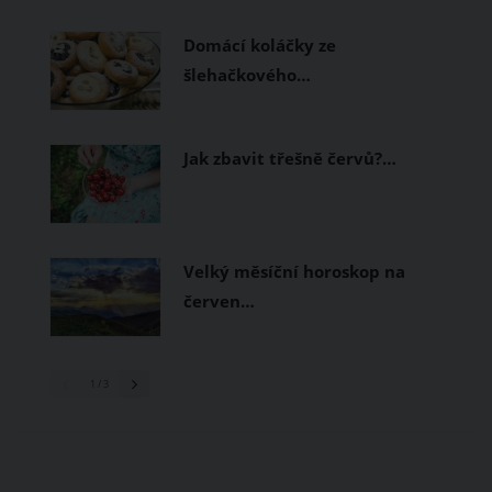
prodyšné tkaniny a volnější střihy.
Domácí koláčky ze
šlehačkového…
Jak zbavit třešně červů?…
Velký měsíční horoskop na
červen…
1
/ 3