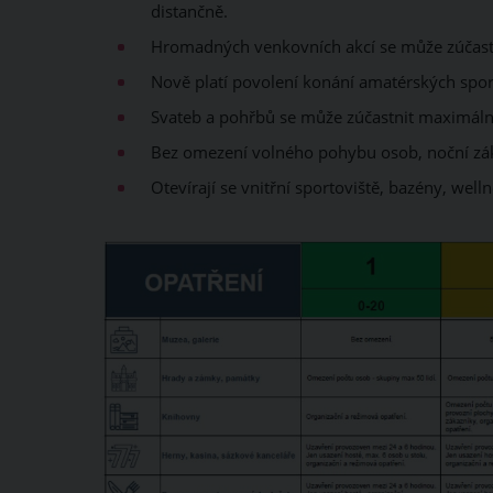
distančně.
Hromadných venkovních akcí se může zúčastn
Nově platí povolení konání amatérských spor
Svateb a pohřbů se může zúčastnit maximálně
Bez omezení volného pohybu osob, noční záka
Otevírají se vnitřní sportoviště, bazény, we