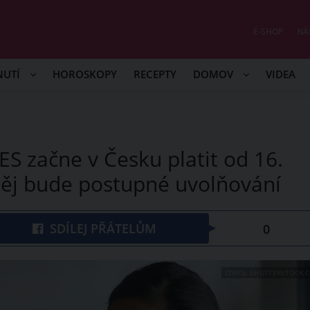
E-SHOP
NÁ
NUTÍ
HOROSKOPY
RECEPTY
DOMOV
VIDEA
S začne v Česku platit od 16.
 něj bude postupné uvolňování
SDÍLEJ PŘÁTELŮM
0
ZDROJ: SHUTTERSTOCK.