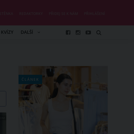
STĚNKA
REDAKTORKY
PŘIDEJ SE K NÁM
PŘIHLÁŠENÍ
KVÍZY
DALŠÍ
ČLÁNEK
COM