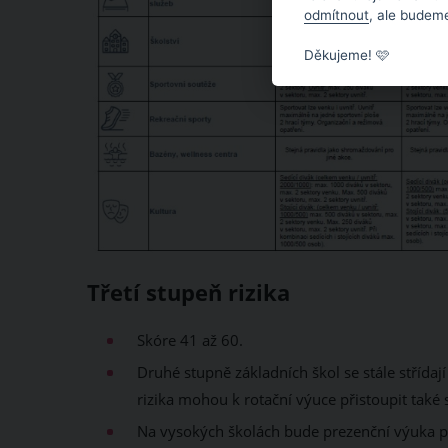
odmítnout
, ale budeme
Děkujeme! 🩷
Třetí stupeň rizika
Skóre 41 až 60.
Druhé stupně základních škol se stále střídaj
rizika mohou k rotační výuce přistoupit také 
Na vysokých školách bude prezenční výuka po