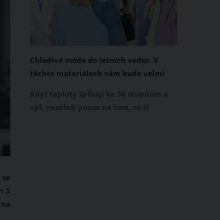
Chladivá móda do letních veder. V
těchto materiálech vám bude velmi
příjemně
Když teploty šplhají ke 30 stupňům a
výš, nezáleží pouze na tom, co si
obléknete, ale také z čeho je oblečení
ušité. Některé materiály totiž zadržují
teplo a pot, jiné naopak nechají
pokožku dýchat a pomohou vám
zvládnout i opravdu horké dny.
 se
Základem letního šatníku by proto
m 5
měly být přírodní nebo funkční
 na
prodyšné tkaniny a volnější střihy.