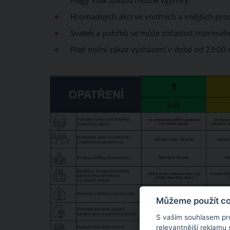
Plagy však budou možné výjimky.
Hromadných akcí ve vnitřních a vnějších pros
Svateb a pohřbů se může zúčastnit maximálně
Platí noční zákaz vycházení v době od 23:00 
Můžeme použít coo
S vaším souhlasem pr
relevantnější reklamu