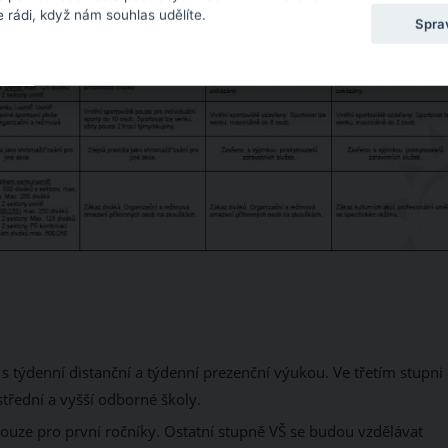
 rádi, když nám souhlas udělíte.
Spra
í s týdenní distanční a týdenní prezenční výukou. Ve třetím stupni
střední a vyšší odborné školy.
uze pro první ročníky. Ostatní stupně VŠ se budou vzdělávat