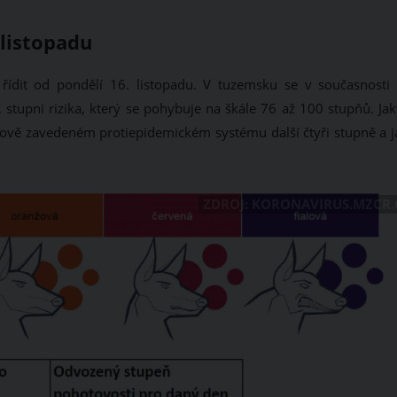
 listopadu
ídit od pondělí 16. listopadu. V tuzemsku se v současnosti 
. stupni rizika, který se pohybuje na škále 76 až 100 stupňů. Ja
nově zavedeném protiepidemickém systému další čtyři stupně a j
ZDROJ: KORONAVIRUS.MZCR.