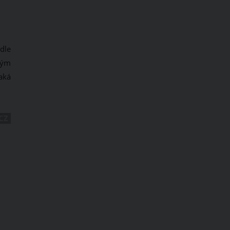
dle
kým
aká
CZ