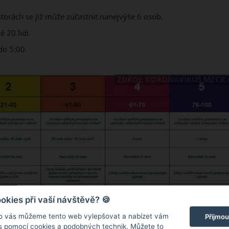
torách se již může zúčastnit nanejvýše 6 osob.
 20 lidí.
do 5:00.
ZDROJ: KORONAVIRUS.MZCR.
kies při vaší návštěvě? 🍪
o vás můžeme tento web vylepšovat a nabízet vám
Přijmou
 s pomocí cookies a podobných technik. Můžete to