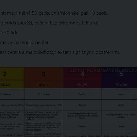
it maximálně 50 osob, vnitřních akcí pak 10 osob.
tovních soutěží, ovšem bez přítomnosti diváků.
 30 lidí.
z vycházení již neplatí.
llness centra a maloobchody, ovšem s přísnými opatřeními.
ZDROJ: KORONAVIRUS.MZCR.