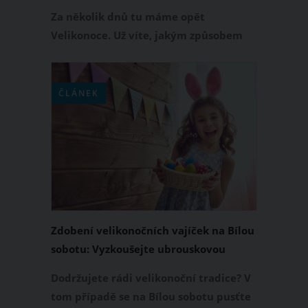
holicí pěnou
Za několik dnů tu máme opět
Velikonoce. Už víte, jakým způsobem
budete tentokrát zdobit vyfouknutá či
vařená vajíčka? Využít můžete spoustu
technik od tradičních až po ty méně
ČLÁNEK
obvyklé. Pokud chcete být letos
originální, máme pro vás několik tipů
na netradiční zdobení vajec. Který z
nich se vám líbí nejvíc?
Zdobení velikonočních vajíček na Bílou
sobotu: Vyzkoušejte ubrouskovou
techniku, washi pásky nebo drátkování
Dodržujete rádi velikonoční tradice? V
tom případě se na Bílou sobotu pusťte