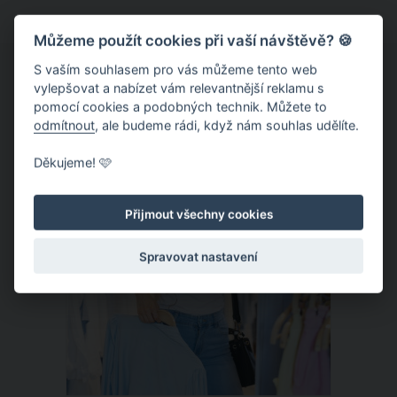
máme. Jde o zdobení velikonočních
Můžeme použít cookies při vaší návštěvě? 🍪
vajec japonskými washi páskami. Tyto
dekorační pásky si nakupte raději s
S vaším souhlasem pro vás můžeme tento web
vylepšovat a nabízet vám relevantnější reklamu s
předstihem, vajíčka s nimi totiž
pomocí cookies a podobných technik. Můžete to
zvládnete nazdobit i na poslední chvíli.
odmítnout
, ale budeme rádi, když nám souhlas udělíte.
ČLÁNEK
Děkujeme! 🩷
Přijmout všechny cookies
Spravovat nastavení