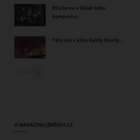
Bílá larva v hlíně nebo
kompostu:…
Toto má v krku každý čtvrtý…
1
/ 3
O MAGAZÍNU JENŽENY.CZ