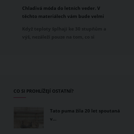
Chladivá móda do letních veder. V
těchto materiálech vám bude velmi
příjemně
Když teploty šplhají ke 30 stupňům a
výš, nezáleží pouze na tom, co si
obléknete, ale také z čeho je oblečení
ušité. Některé materiály totiž zadržují
teplo a pot, jiné naopak nechají
pokožku dýchat a pomohou vám
zvládnout i opravdu horké dny.
Základem letního šatníku by proto
CO SI PROHLÍŽEJÍ OSTATNÍ?
měly být přírodní nebo funkční
prodyšné tkaniny a volnější střihy.
Tato puma žila 20 let spoutaná
v…