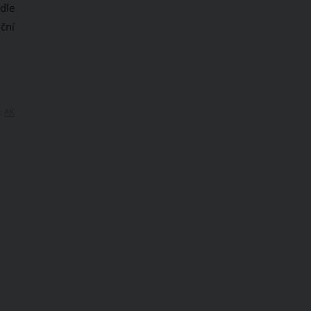
dle
ční
:
AK