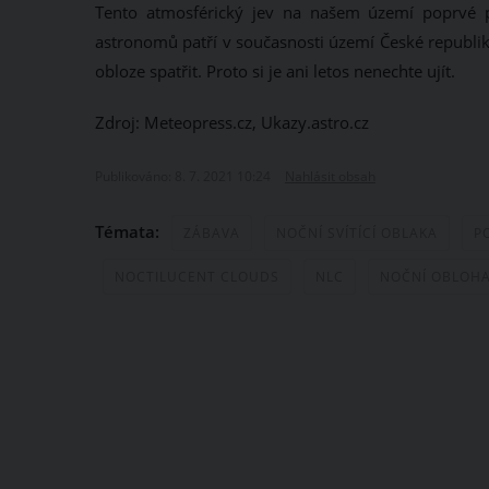
Tento atmosférický jev na našem území poprvé p
astronomů patří v současnosti území České republik
obloze spatřit. Proto si je ani letos nenechte ujít.
Zdroj: Meteopress.cz, Ukazy.astro.cz
Publikováno: 8. 7. 2021 10:24
Nahlásit obsah
Témata:
ZÁBAVA
NOČNÍ SVÍTÍCÍ OBLAKA
P
NOCTILUCENT CLOUDS
NLC
NOČNÍ OBLOH