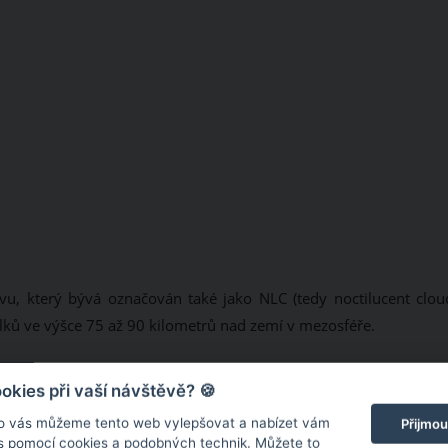
vu, který bývá označován také jako NLC (tedy noctilucent cloud
lků ve výšce 75 až 90 kilometrů nad zemí v mezosféře.
kies při vaší návštěvě? 🍪
o vás můžeme tento web vylepšovat a nabízet vám
Přijmou
 s pomocí cookies a podobných technik. Můžete to