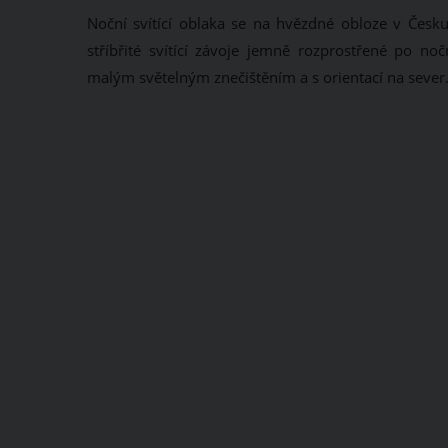
Noční svítící oblaka se na hvězdné obloze v Česk
stříbřité svítící závoje jemně rozprostřené po noč
malým světelným znečištěním a s orientací na sever