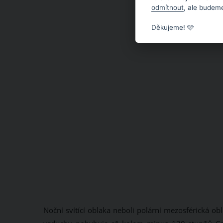
odmítnout
, ale budeme
Děkujeme! 🩷
Noční svítící oblaka neboli polární mezosférická obl