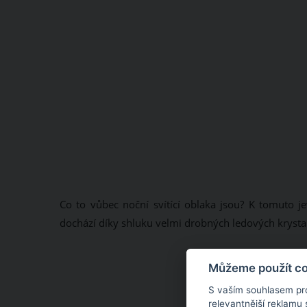
Co to vůbec noční svítící oblaka jsou? K tomuto je
dochází díky shluku velmi drobných ledových krysta
Můžeme použít coo
S vaším souhlasem pr
relevantnější reklamu