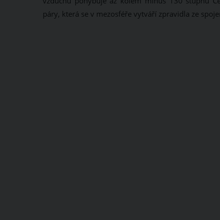
vzduchu pohybuje až kolem minus 130 stupňů Ce
páry, která se v mezosféře vytváří zpravidla ze spoj