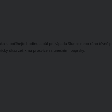
blaka si počíhejte hodinu a půl po západu Slunce nebo ráno těsně 
érický úkaz zešikma prosvícen slunečními paprsky.