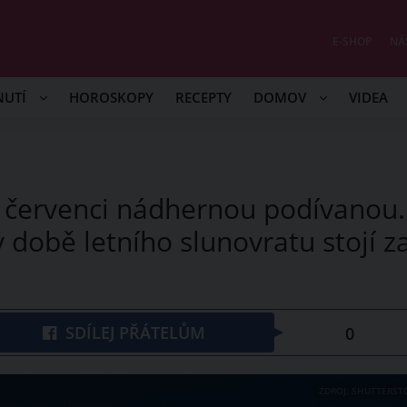
E-SHOP
NÁ
NUTÍ
HOROSKOPY
RECEPTY
DOMOV
VIDEA
 v červenci nádhernou podívanou.
 době letního slunovratu stojí z
SDÍLEJ PŘÁTELŮM
0
ZDROJ: SHUTTERST