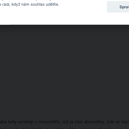
 rádi, když nám souhlas udělíte.
Spra
aka tedy vznikají v mezosféře, což je část atmosféry, kde se tep