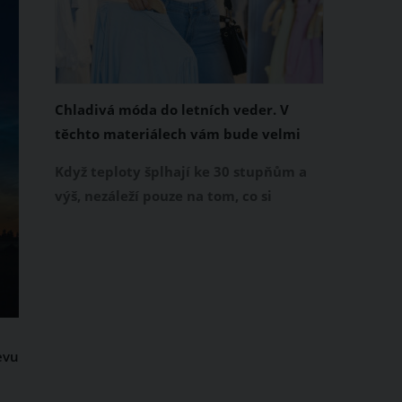
Chladivá móda do letních veder. V
těchto materiálech vám bude velmi
příjemně
Když teploty šplhají ke 30 stupňům a
výš, nezáleží pouze na tom, co si
obléknete, ale také z čeho je oblečení
ušité. Některé materiály totiž zadržují
teplo a pot, jiné naopak nechají
pokožku dýchat a pomohou vám
zvládnout i opravdu horké dny.
Základem letního šatníku by proto
evu
měly být přírodní nebo funkční
prodyšné tkaniny a volnější střihy.