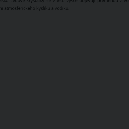
lsia.
Ledové krystalky se v této výšce objevují přeměnou z vo
ení atmosférického kyslíku a vodíku.