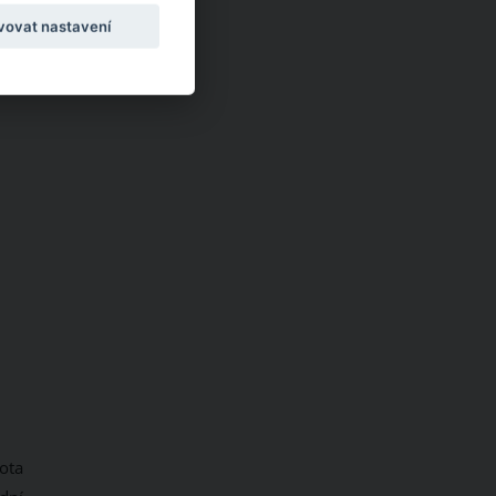
vovat nastavení
lota