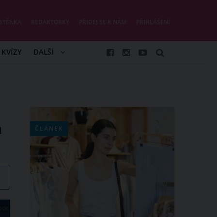
STĚNKA
REDAKTORKY
PŘIDEJ SE K NÁM
PŘIHLÁŠENÍ
KVÍZY
DALŠÍ
a
ČLÁNEK
OCK