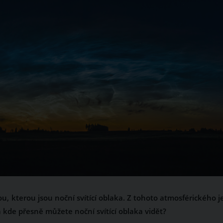
u, kterou jsou noční svítící oblaka. Z tohoto atmosférického j
a kde přesně můžete noční svítící oblaka vidět?