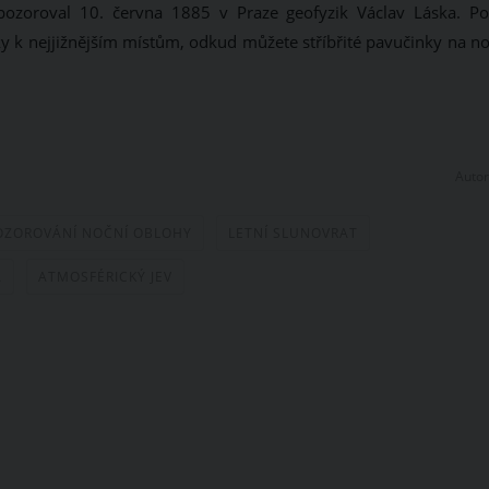
ozoroval 10. června 1885 v Praze geofyzik Václav Láska. Po
y k nejjižnějším místům, odkud můžete stříbřité pavučinky na no
Autor
OZOROVÁNÍ NOČNÍ OBLOHY
LETNÍ SLUNOVRAT
A
ATMOSFÉRICKÝ JEV