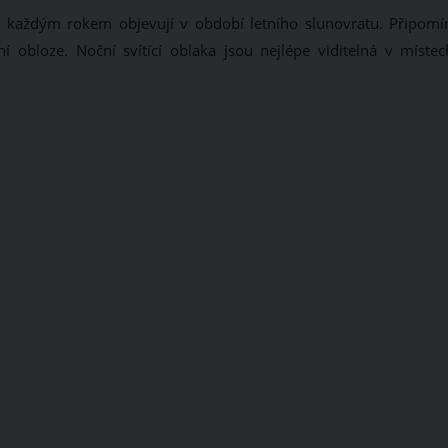
u každým rokem objevují v období letního slunovratu. Připomín
ní obloze. Noční svítící oblaka jsou nejlépe viditelná v místec
.