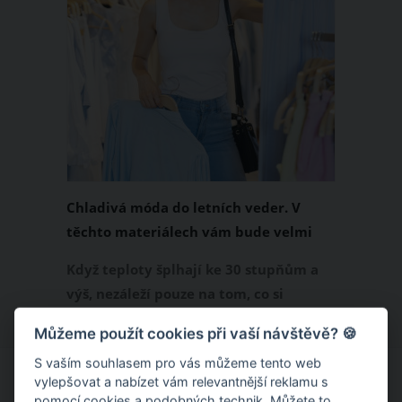
Chladivá móda do letních veder. V
těchto materiálech vám bude velmi
příjemně
Když teploty šplhají ke 30 stupňům a
výš, nezáleží pouze na tom, co si
obléknete, ale také z čeho je oblečení
Můžeme použít cookies při vaší návštěvě? 🍪
ušité. Některé materiály totiž zadržují
S vaším souhlasem pro vás můžeme tento web
teplo a pot, jiné naopak nechají
vylepšovat a nabízet vám relevantnější reklamu s
pokožku dýchat a pomohou vám
pomocí cookies a podobných technik. Můžete to