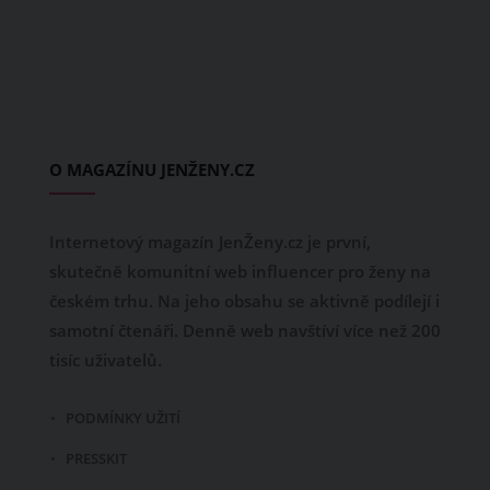
O MAGAZÍNU JENŽENY.CZ
Internetový magazín JenŽeny.cz je první,
skutečně komunitní web influencer pro ženy na
českém trhu. Na jeho obsahu se aktivně podílejí i
samotní čtenáři. Denně web navštíví více než 200
tisíc uživatelů.
PODMÍNKY UŽITÍ
PRESSKIT