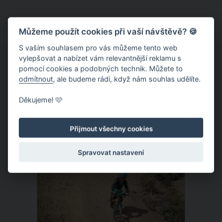
těsnější nežli obvykle? Ne, opravdu to
není jenom ve vaší hlavě, podle lékařů
během menstruace přibíráme na váze
Můžeme použít cookies při vaší návštěvě? 🍪
až o dva kilogramy! Za nárůst váhy
S vaším souhlasem pro vás můžeme tento web
přitom nemůžou jenom hormony, ale i
vylepšovat a nabízet vám relevantnější reklamu s
pomocí cookies a podobných technik. Můžete to
další faktory, na které se podíváme
odmítnout
, ale budeme rádi, když nám souhlas udělíte.
zblízka.
Děkujeme! 🩷
ČLÁNEK
Přijmout všechny cookies
Spravovat nastavení