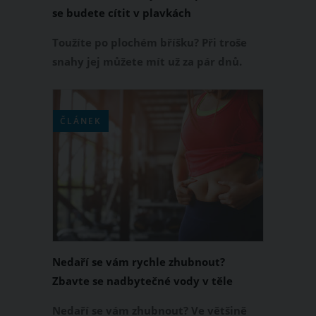
se budete cítit v plavkách
sebevědoměji
Toužíte po plochém bříšku? Při troše
snahy jej můžete mít už za pár dnů.
Stačí, když do svého jídelníčku zařadíte
potraviny, které mají schopnost
odvodňovat. Zkuste se držet
ČLÁNEK
následujících rad, díky kterým budete
mít už za čtyři dny méně centimetrů v
pase. Procházka v plavkách po pláži
nebo koupališti tak pro vás bude
mnohem příjemnější.
Nedaří se vám rychle zhubnout?
Zbavte se nadbytečné vody v těle
Nedaří se vám zhubnout? Ve většině