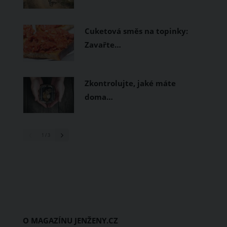
Cuketová směs na topinky:
Zavařte…
Zkontrolujte, jaké máte
doma…
1
/ 3
O MAGAZÍNU JENŽENY.CZ