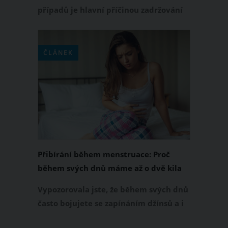
případů je hlavní příčinou zadržování
vody v těle. A co všechno tedy toto
zadržování může způsobovat a jak se
přebytečné vody v těle zbavit?
ČLÁNEK
Přibírání během menstruace: Proč
během svých dnů máme až o dvě kila
navíc?
Vypozorovala jste, že během svých dnů
často bojujete se zapínáním džínsů a i
ostatní kousky oblečení jsou vám