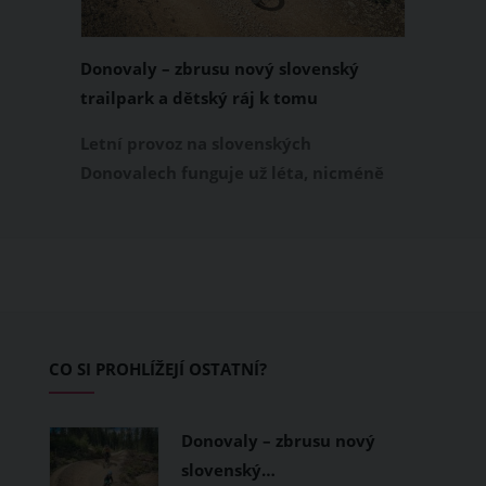
Donovaly – zbrusu nový slovenský
trailpark a dětský ráj k tomu
Letní provoz na slovenských
Donovalech funguje už léta, nicméně
dosud cílil především na pěší a rodiny s
dětmi. Letos nově se Donovaly zapisují
také na dovolenkové seznamy bikerů,
protože tu vznikl zbrusu nový trailpark,
který svými flowtraily zaujme i
začínající jezdce.
CO SI PROHLÍŽEJÍ OSTATNÍ?
Donovaly – zbrusu nový
slovenský…