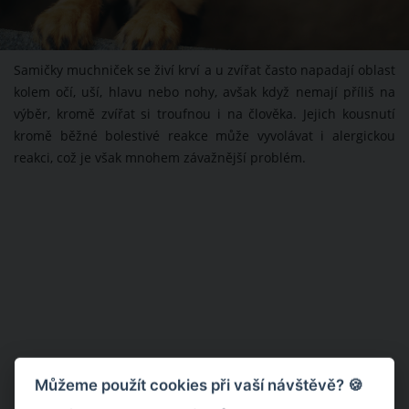
Samičky muchniček se živí krví a u zvířat často napadají oblast
kolem očí, uší, hlavu nebo nohy, avšak když nemají příliš na
výběr, kromě zvířat si troufnou i na člověka. Jejich kousnutí
kromě běžné bolestivé reakce může vyvolávat i alergickou
reakci, což je však mnohem závažnější problém.
Můžeme použít cookies při vaší návštěvě? 🍪