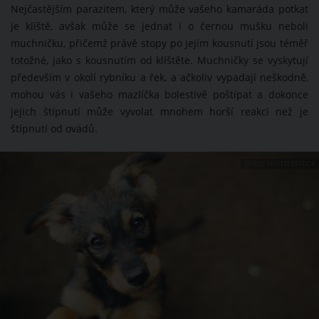
Nejčastějším parazitem, který může vašeho kamaráda potkat
je klíště, avšak může se jednat i o černou mušku neboli
muchničku, přičemž právě stopy po jejím kousnutí jsou téměř
totožné, jako s kousnutím od klíštěte. Muchničky se vyskytují
především v okolí rybníku a řek, a ačkoliv vypadají neškodně,
mohou vás i vašeho mazlíčka bolestivě poštípat a dokonce
jejich štípnutí může vyvolat mnohem horší reakci než je
štípnutí od ovádů.
ZDROJ: SHUTTERSTOCK