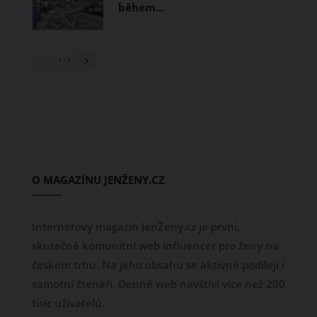
během…
1
/ 3
O MAGAZÍNU JENŽENY.CZ
Internetový magazín JenŽeny.cz je první,
skutečně komunitní web influencer pro ženy na
českém trhu. Na jeho obsahu se aktivně podílejí i
samotní čtenáři. Denně web navštíví více než 200
tisíc uživatelů.