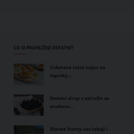
obléknete, ale také z čeho je oblečení
ušité. Některé materiály totiž zadržují
teplo a pot, jiné naopak nechají
pokožku dýchat a pomohou vám
zvládnout i opravdu horké dny.
Základem letního šatníku by proto
CO SI PROHLÍŽEJÍ OSTATNÍ?
měly být přírodní nebo funkční
prodyšné tkaniny a volnější střihy.
Cuketové čatní nejen na
topinky:…
Domácí sirup z ostružin za
studena:…
Dlouhé fronty vás čekají i