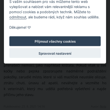
S vaším souhlasem pro vás můžeme tento web
vylepšovat a nabízet vám relevantnější reklamu s
pomocí cookies a podobných technik. Můžete to
odmítnout
, ale budeme rádi, když nám souhlas udělíte.
Děkujeme! 🩷
Přijmout všechny cookies
Spravovat nastavení
Jediným pozitivem, které muchničky mají je fakt, že nejsou
přenašeči nemocí, jako například klíšťata. Pokud však u své
kočky nebo pejska zpozorujete nadměrné podráždění
pokožky, zarudlé místo, které si váš mazlíček neustále olizuje,
ztrátu chuti, únavu až apatii, neváhejte a vezměte ho
k veterináři, který mu udělá potřebná vyšetření a najde
příčinu jeho stavu.
Publikováno: 25. 8. 2021 14:16
Autor:
NoJa