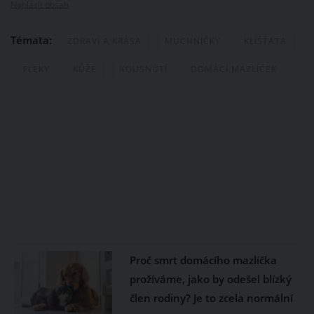
Nahlásit obsah
Témata:
ZDRAVÍ A KRÁSA
MUCHNIČKY
KLÍŠŤATA
FLEKY
KŮŽE
KOUSNUTÍ
DOMÁCÍ MAZLÍČEK
Proč smrt domácího mazlíčka
prožíváme, jako by odešel blízký
člen rodiny? Je to zcela normální