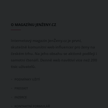
O MAGAZÍNU JENŽENY.CZ
Internetový magazín JenŽeny.cz je první,
skutečně komunitní web influencer pro ženy na
českém trhu. Na jeho obsahu se aktivně podílejí i
samotní čtenáři. Denně web navštíví více než 200
tisíc uživatelů.
PODMÍNKY UŽITÍ
PRESSKIT
INZERCE
KONTAKTNÍ FORMULÁŘ