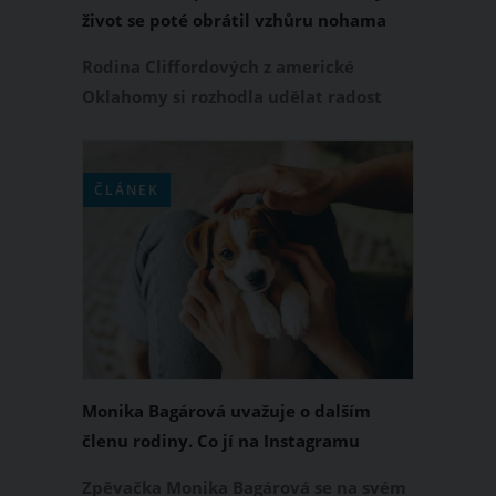
život se poté obrátil vzhůru nohama
Rodina Cliffordových z americké
Oklahomy si rozhodla udělat radost
svému 9letému synovi a splnila mu sen
o domácím mazlíčkovi. Nebylo by to
nic zvláštního, kdyby si tento chlapec
ČLÁNEK
nepřál chobotnici. Co začalo jako
dobrodružství, se rychle změnilo v
nečekanou výzvu, která ovlivnila jejich
každodenní život. Přečtěte si příběh
plný radosti i smutku.
Monika Bagárová uvažuje o dalším
členu rodiny. Co jí na Instagramu
vzkázali fanoušci?
Zpěvačka Monika Bagárová se na svém