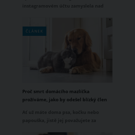
instagramovém účtu zamyslela nad
tím, zda pořídit nového člena rodiny.
Řeč byla samozřejmě o čtyřnohém
mazlíčkovi. I když má doma už psa,
ČLÁNEK
chtěla by své dcerce Rumince koupit
ještě jedno zvířátko. Tipnete si, o které
se jedná?
Proč smrt domácího mazlíčka
prožíváme, jako by odešel blízký člen
rodiny? Je to zcela normální
Ať už máte doma psa, kočku nebo
papouška, jistě jej považujete za
dalšího člena rodiny. O to bolestnější