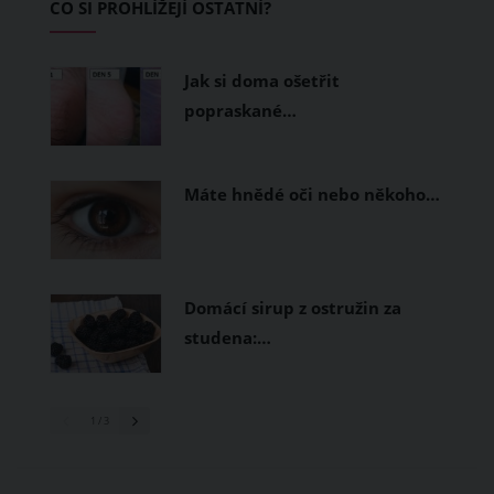
CO SI PROHLÍŽEJÍ OSTATNÍ?
měly být přírodní nebo funkční
prodyšné tkaniny a volnější střihy.
Jak si doma ošetřit
popraskané…
Máte hnědé oči nebo někoho…
Domácí sirup z ostružin za
studena:…
1
/ 3