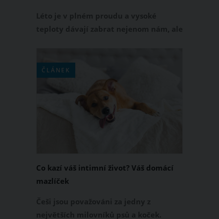
majitel
Léto je v plném proudu a vysoké
teploty dávají zabrat nejenom nám, ale
také našim domácím mazlíčkům. O
tom, že bychom je v těchto horkých
dnech neměli brát na dlouhé
ČLÁNEK
procházky a už vůbec ne je nechávat v
rozpáleném autě, snad všichni dobře
ví. Jaké nebezpečí však na ně ještě
číhá?
Co kazí váš intimní život? Váš domácí
mazlíček
Češi jsou považováni za jedny z
největších milovníků psů a koček.