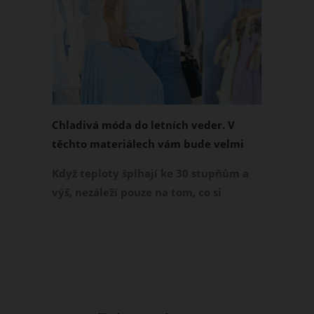
Chladivá móda do letních veder. V
těchto materiálech vám bude velmi
příjemně
Když teploty šplhají ke 30 stupňům a
výš, nezáleží pouze na tom, co si
obléknete, ale také z čeho je oblečení
ušité. Některé materiály totiž zadržují
teplo a pot, jiné naopak nechají
pokožku dýchat a pomohou vám
zvládnout i opravdu horké dny.
Základem letního šatníku by proto