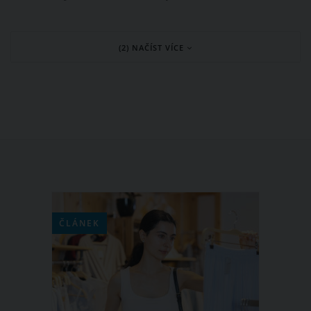
Zároveň většina těchto mazlíčků s nimi
sdílí také jejich postel. A tady je právě
(2) NAČÍST VÍCE
ten problém, protože ať už si to páníčci
uvědomují nebo ne, kazí jim to intimní
život.
ČLÁNEK