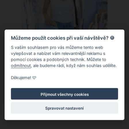
Můžeme použít cookies při vaší návštěvě? 🍪
S vaším souhlasem pro vás můžeme tento web
vylepšovat a nabízet vám relevantnější reklamu s
Chladivá móda do letních veder. V
pomocí cookies a podobných technik. Můžete to
těchto materiálech vám bude velmi
odmítnout
, ale budeme rádi, když nám souhlas udělíte.
příjemně
Když teploty šplhají ke 30 stupňům a
Děkujeme! 🩷
výš, nezáleží pouze na tom, co si
obléknete, ale také z čeho je oblečení
Přijmout všechny cookies
ušité. Některé materiály totiž zadržují
teplo a pot, jiné naopak nechají
Spravovat nastavení
pokožku dýchat a pomohou vám
zvládnout i opravdu horké dny.