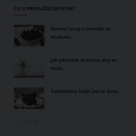
Základem letního šatníku by proto
CO SI PROHLÍŽEJÍ OSTATNÍ?
měly být přírodní nebo funkční
prodyšné tkaniny a volnější střihy.
Domácí sirup z ostružin za
studena:…
Jak pěstovat dracenu, aby se
stala…
Čokoládový koláč jen ze dvou…
1
/ 3