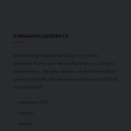
O MAGAZÍNU JENŽENY.CZ
Internetový magazín JenŽeny.cz je první,
skutečně komunitní web influencer pro ženy na
českém trhu. Na jeho obsahu se aktivně podílejí i
samotní čtenáři. Denně web navštíví více než 200
tisíc uživatelů.
PODMÍNKY UŽITÍ
PRESSKIT
INZERCE