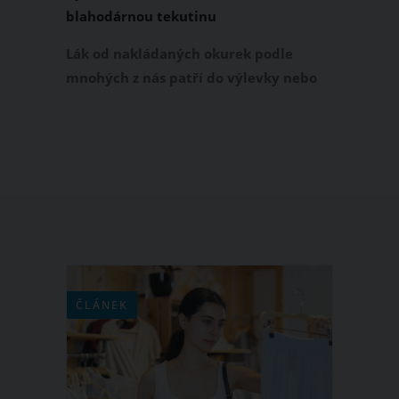
blahodárnou tekutinu
Lák od nakládaných okurek podle
mnohých z nás patří do výlevky nebo
záchodové mísy. Co jiného bychom s
ním taky dělali, že? Jenže zdání klame:
Lák od okurek má překvapivě
všestranné využití a blahodárně působí
hlavně na naše zdraví. Co všechno lák
od okurek umí? To vám napoví
následující tipy, díky kterým tuto
cennou tekutinu už nikdy nevylijete!
ČLÁNEK