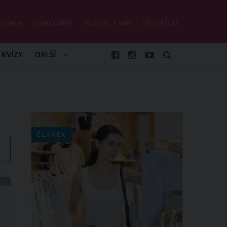
STĚNKA
REDAKTORKY
PŘIDEJ SE K NÁM
PŘIHLÁŠENÍ
KVÍZY
DALŠÍ
ČLÁNEK
.CZ