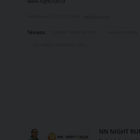
www.night-run.cz
Publikováno: 23. 3. 2022 16:36
Nahlásit obsah
Témata:
ZDRAVÝ ŽIVOTNÍ STYL
NN NIGHT RUN
BĚH PROTI RAKOVINĚ PRSU
NN NIGHT RUN