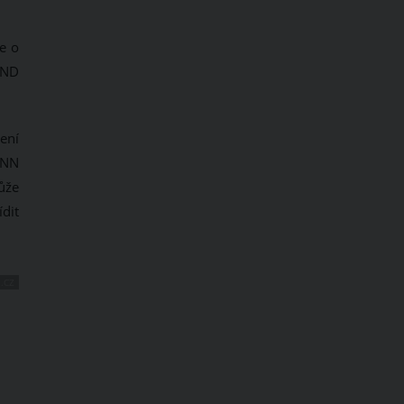
e o
END
vení
d NN
ůže
dit
.CZ