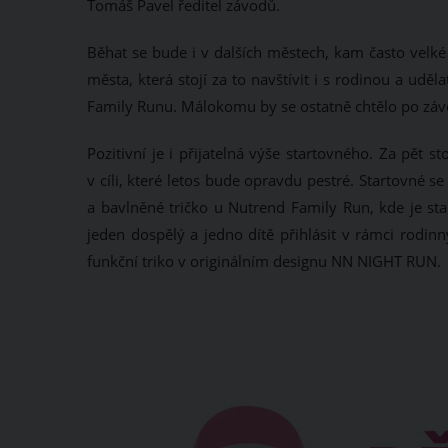
Tomáš Pavel ředitel závodů.
Běhat se bude i v dalších městech, kam často velké
města, která stojí za to navštívit i s rodinou a u
Family Runu. Málokomu by se ostatně chtělo po záv
Pozitivní je i přijatelná výše startovného. Za pět 
v cíli, které letos bude opravdu pestré. Startovné 
a bavlněné tričko u Nutrend Family Run, kde je st
jeden dospělý a jedno dítě přihlásit v rámci rodin
funkční triko v originálním designu NN NIGHT RUN.