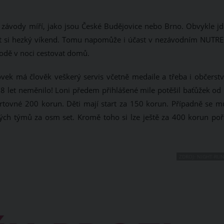
 závody míří, jako jsou České Budějovice nebo Brno. Obvykle jd
dělat si hezký víkend. Tomu napomůže i účast v nezávodním NUTR
odě v noci cestovat domů.
stovek má člověk veškerý servis včetně medaile a třeba i občerst
se 8 let neměnilo! Loni předem přihlášené mile potěšil baťůžek o
artovné 200 korun. Děti mají start za 150 korun. Případně se m
ných týmů za osm set. Kromě toho si lze ještě za 400 korun poří
ZDROJ: NIGHT-RUN