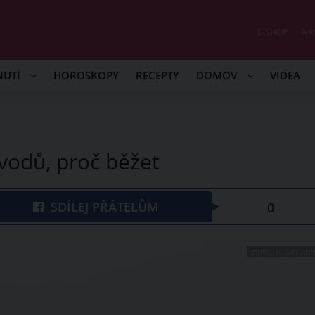
E-SHOP
NÁ
NUTÍ
HOROSKOPY
RECEPTY
DOMOV
VIDEA
odů, proč běžet
SDÍLEJ PŘÁTELŮM
0
ZDROJ: NIGHT-RUN