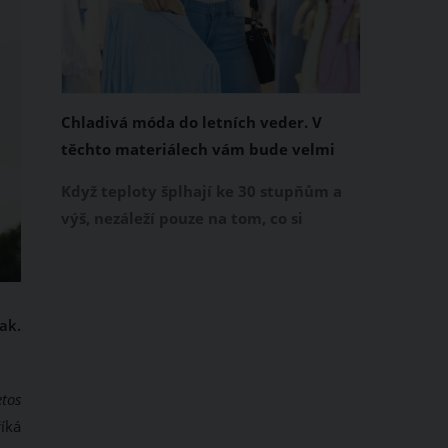
Chladivá móda do letních veder. V
těchto materiálech vám bude velmi
příjemně
Když teploty šplhají ke 30 stupňům a
výš, nezáleží pouze na tom, co si
obléknete, ale také z čeho je oblečení
ušité. Některé materiály totiž zadržují
teplo a pot, jiné naopak nechají
ak.
pokožku dýchat a pomohou vám
zvládnout i opravdu horké dny.
Základem letního šatníku by proto
tos
měly být přírodní nebo funkční
íká
prodyšné tkaniny a volnější střihy.