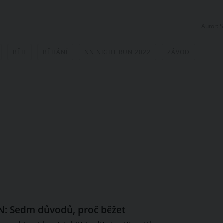
Autor:
S
BĚH
BĚHÁNÍ
NN NIGHT RUN 2022
ZÁVOD
: Sedm důvodů, proč běžet