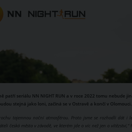
čně patří seriálu NN NIGHT RUN a v roce 2022 tomu nebude jin
udou stejná jako loni, začíná se v Ostravě a končí v Olomouci.
chu tajemnou noční atmosférou. Proto jsme se rozhodli dát i le
eli česká města v závodě, ve kterém jde o víc než jen o vítězství,“
ř