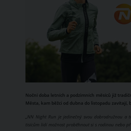
Noční doba letních a podzimních měsíců již tradi
Města, kam běžci od dubna do listopadu zavítají, b
„NN Night Run je jedinečný svou dobrodružnou a tro
tisícům lidí možnost proběhnout si s rodinou nebo přát