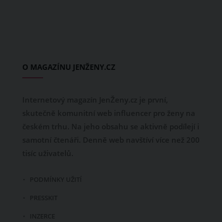
O MAGAZÍNU JENŽENY.CZ
Internetový magazín JenŽeny.cz je první,
skutečně komunitní web influencer pro ženy na
českém trhu. Na jeho obsahu se aktivně podílejí i
samotní čtenáři. Denně web navštíví více než 200
tisíc uživatelů.
PODMÍNKY UŽITÍ
PRESSKIT
INZERCE