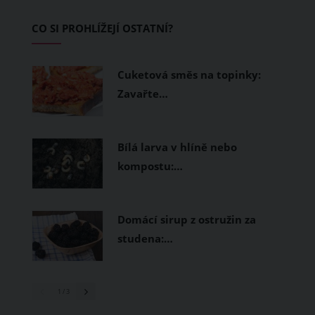
začínající jezdce.
CO SI PROHLÍŽEJÍ OSTATNÍ?
Cuketová směs na topinky:
Zavařte…
Bílá larva v hlíně nebo
kompostu:…
Domácí sirup z ostružin za
studena:…
1
/ 3