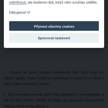
odmítnout
, ale budeme rádi, když nám souhlas udělíte.
Děkujeme! 🩷
Přijmout všechny cookies
Spravovat nastavení
✓
Otevřel se první stupeň základních škol. Děti mají tzv.
rotační výuku. Jeden týden se vzdělávají prezenčně ve škole a
další týden distančně doma.
✓
Žáci druhého stupně, kteří mají problémy s prospěchem, a
žáci 9. tříd mohou chodit do školy na skupinové konzultační
hodiny. Limit počtu dětí je 6.