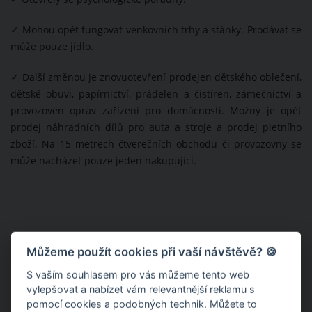
✓
Mohou opět fungovat venkovních trhy a stánky. Prodávat se
může pouze jídlo.
✓
Další změnou je znovuotevření prodejen dětského oblečení,
dětské obuvi, papírnictví, prádelen a čistíren, zámečnictví a
provozoven oprav zařízení pro domácnosti. Možný je opět
prodej náhradních dílů pro auta a stroje a prodej pietního
zboží. Na 15 metrech čtverečních obchodu či provozovny se
může nacházet pouze jeden nakupující.
Můžeme použít cookies při vaší návštěvě? 🍪
S vaším souhlasem pro vás můžeme tento web
vylepšovat a nabízet vám relevantnější reklamu s
pomocí cookies a podobných technik. Můžete to