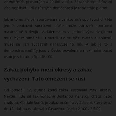
ve vnitřních prostorách a 20 lidí venku. Zákaz shromažďování
více než dvou lidí z různých domácností je tedy stále platný.
Jak je tomu ale při sportování na venkovních sportovištích? Na
jedné venkovní sportovní ploše může zároveň sportovat
maximálně 6 dvojic. Vzdálenost mezi jednotlivými dvojicemi
musí být minimálně 10 metrů. Co se týče svateb a pohřbů,
může se jich zúčastnit nanejvýše 15 lidí. A jak je to s
demonstracemi? Ty jsou v Česku povolené a maximální počet
osob je v tomto případě 100.
Zákaz pohybu mezi okresy a zákaz
vycházení: Tato omezení se ruší
Od pondělí 12. dubna končí zákaz cestování mezi okresy.
Někteří lidé se tak konečně dostanou na svoji chatu nebo
chalupu. Co dále končí, je zákaz nočního vycházení, který se až
do 12. dubna vztahoval k časovému úseku 21:00 až 5:00.