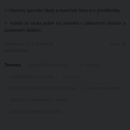
✓
Otevřely speciální školy a mateřské školy pro předškoláky.
✓
Vrátila se výuka jeden na jednoho v základních školách a
jazykových školách.
Publikováno: 13. 4. 2021 09:18
Autor:
AK
Nahlásit obsah
Témata:
ZDRAVÝ ŽIVOTNÍ STYL
12. DUBNA
KORONAVIRUS V ČESKU
CO PLATÍ
PROTIEPIDEMIOLOGICKÁ OPATŘENÍ
ZÁKAZ VYCHÁZENÍ
ZÁKAZ CESTOVÁNÍ MEZI OKRESY
OMEZENÍ SHROMAŽĎOVÁNÍ