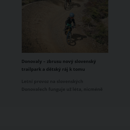
Donovaly – zbrusu nový slovenský
trailpark a dětský ráj k tomu
Letní provoz na slovenských
Donovalech funguje už léta, nicméně
dosud cílil především na pěší a rodiny s
dětmi. Letos nově se Donovaly zapisují
také na dovolenkové seznamy bikerů,
protože tu vznikl zbrusu nový trailpark,
který svými flowtraily zaujme i