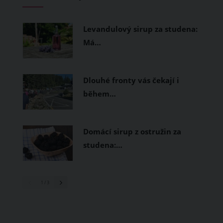
měly být přírodní nebo funkční
prodyšné tkaniny a volnější střihy.
Levandulový sirup za studena:
Má…
Dlouhé fronty vás čekají i
během…
Domácí sirup z ostružin za
studena:…
1
/ 3