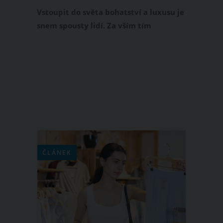
život musí dodržovat přísná pravidla
Vstoupit do světa bohatství a luxusu je
snem spousty lidí. Za vším tím
pozlátkem se však ukrývá celá řada
pravidel a omezení. Jak to vypadá, když
se britská studentka zamiluje do
milionáře z Dubaje a stane se jeho
ženou?
ČLÁNEK