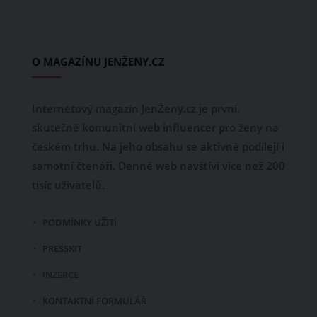
O MAGAZÍNU JENŽENY.CZ
Internetový magazín JenŽeny.cz je první,
skutečně komunitní web influencer pro ženy na
českém trhu. Na jeho obsahu se aktivně podílejí i
samotní čtenáři. Denně web navštíví více než 200
tisíc uživatelů.
PODMÍNKY UŽITÍ
PRESSKIT
INZERCE
KONTAKTNÍ FORMULÁŘ