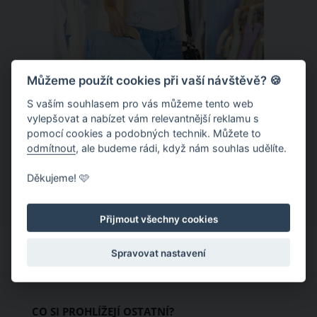
Můžeme použít cookies při vaší návštěvě? 🍪
S vaším souhlasem pro vás můžeme tento web
Chladivá móda do letních veder. V
vylepšovat a nabízet vám relevantnější reklamu s
pomocí cookies a podobných technik. Můžete to
těchto materiálech vám bude velmi
odmítnout
, ale budeme rádi, když nám souhlas udělíte.
příjemně
Když teploty šplhají ke 30 stupňům a
Děkujeme! 🩷
výš, nezáleží pouze na tom, co si
obléknete, ale také z čeho je oblečení
Přijmout všechny cookies
ušité. Některé materiály totiž zadržují
teplo a pot, jiné naopak nechají
Spravovat nastavení
pokožku dýchat a pomohou vám
zvládnout i opravdu horké dny.
Základem letního šatníku by proto
CO SI PROHLÍŽEJÍ OSTATNÍ?