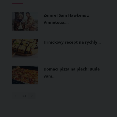
měly být přírodní nebo funkční
prodyšné tkaniny a volnější střihy.
Zemřel Sam Hawkens z
Vinnetoua.…
Hrníčkový recept na rychlý…
Domácí pizza na plech: Bude
vám…
1
/ 3