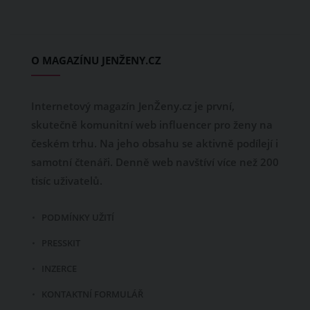
O MAGAZÍNU JENŽENY.CZ
Internetový magazín JenŽeny.cz je první,
skutečně komunitní web influencer pro ženy na
českém trhu. Na jeho obsahu se aktivně podílejí i
samotní čtenáři. Denně web navštíví více než 200
tisíc uživatelů.
PODMÍNKY UŽITÍ
PRESSKIT
INZERCE
KONTAKTNÍ FORMULÁŘ