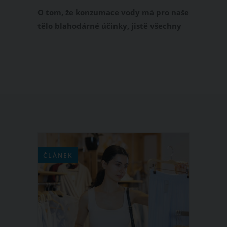
O tom, že konzumace vody má pro naše
tělo blahodárné účinky, jistě všechny
víme, ale věděly jste také to, že ke
zlepšení pleti přispívá i voda perlivá?
Jediné, co stačí udělat, je to, že obličej
namočíte na 30 sekund do perlivé
vody. A jaké jsou výhody tohoto úkonu?
ČLÁNEK