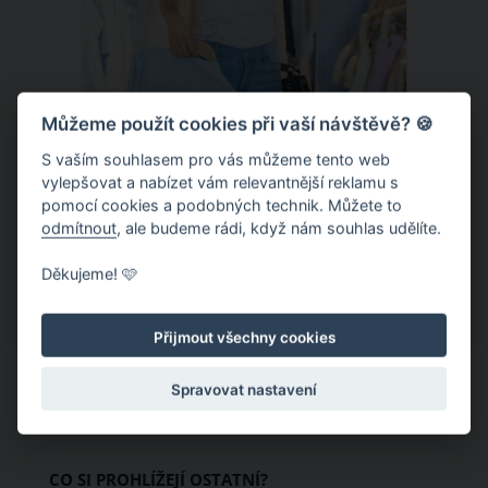
Můžeme použít cookies při vaší návštěvě? 🍪
S vaším souhlasem pro vás můžeme tento web
Chladivá móda do letních veder. V
vylepšovat a nabízet vám relevantnější reklamu s
pomocí cookies a podobných technik. Můžete to
těchto materiálech vám bude velmi
odmítnout
, ale budeme rádi, když nám souhlas udělíte.
příjemně
Když teploty šplhají ke 30 stupňům a
Děkujeme! 🩷
výš, nezáleží pouze na tom, co si
obléknete, ale také z čeho je oblečení
Přijmout všechny cookies
ušité. Některé materiály totiž zadržují
teplo a pot, jiné naopak nechají
Spravovat nastavení
pokožku dýchat a pomohou vám
zvládnout i opravdu horké dny.
Základem letního šatníku by proto
CO SI PROHLÍŽEJÍ OSTATNÍ?