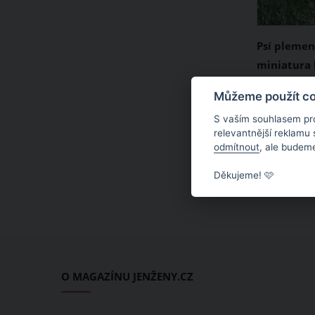
Psí plemeno
miniatura 
malého psa
Aljašský a 
Můžeme použít coo
zamilujete
celosvětov
S vaším souhlasem pr
psím pleme
relevantnější reklamu
odmítnout
, ale budeme
středně ve
Vzhledem k
Děkujeme! 🩷
tito inteli
nejsou ide
bytu. Poku
toužíte, m
pro jeho mi
O MAGAZÍNU JENŽENY.CZ
je plemeno 