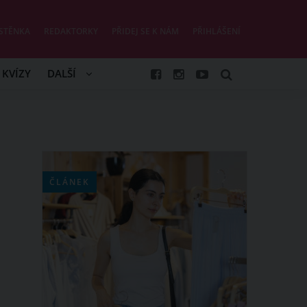
STĚNKA
REDAKTORKY
PŘIDEJ SE K NÁM
PŘIHLÁŠENÍ
KVÍZY
DALŠÍ
ČLÁNEK