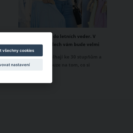
Chladivá móda do letních veder. V
těchto materiálech vám bude velmi
t všechny cookies
příjemně
Když teploty šplhají ke 30 stupňům a
výš, nezáleží pouze na tom, co si
vovat nastavení
obléknete, ale také z čeho je oblečení
ušité. Některé materiály totiž zadržují
teplo a pot, jiné naopak nechají
pokožku dýchat a pomohou vám
zvládnout i opravdu horké dny.
Základem letního šatníku by proto
měly být přírodní nebo funkční
prodyšné tkaniny a volnější střihy.