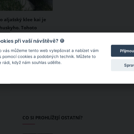
 aljašský klee kai je
huskyho. Tohoto
 s velkým srdcem si
sibiřský husky patří
kies při vaší návštěvě? 🍪
ě k nejoblíbenějším
o vás můžeme tento web vylepšovat a nabízet vám
Přijmou
nům, která dosahují
 s pomocí cookies a podobných technik. Můžete to
 rádi, když nám souhlas udělíte.
lkého vzrůstu.
Spra
e své velikosti však
gentní a oddaní psi
álními mazlíčky do
d však po huskym
ůžete se rozhodnout
niaturní verzi, kterou
CO SI PROHLÍŽEJÍ OSTATNÍ?
aljašský klee kai.