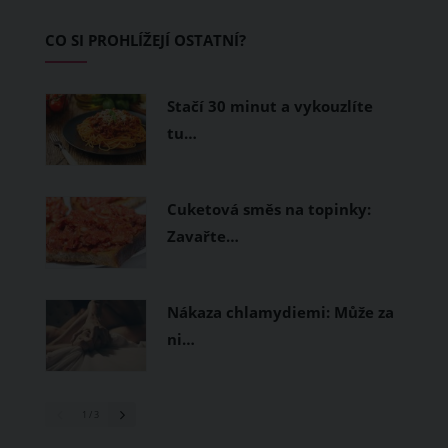
Základem letního šatníku by proto
CO SI PROHLÍŽEJÍ OSTATNÍ?
měly být přírodní nebo funkční
prodyšné tkaniny a volnější střihy.
Stačí 30 minut a vykouzlíte
tu…
Cuketová směs na topinky:
Zavařte…
Nákaza chlamydiemi: Může za
ni…
1
/ 3