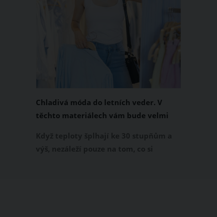
Chladivá móda do letních veder. V
těchto materiálech vám bude velmi
příjemně
Když teploty šplhají ke 30 stupňům a
výš, nezáleží pouze na tom, co si
obléknete, ale také z čeho je oblečení
ušité. Některé materiály totiž zadržují
teplo a pot, jiné naopak nechají
pokožku dýchat a pomohou vám
zvládnout i opravdu horké dny.