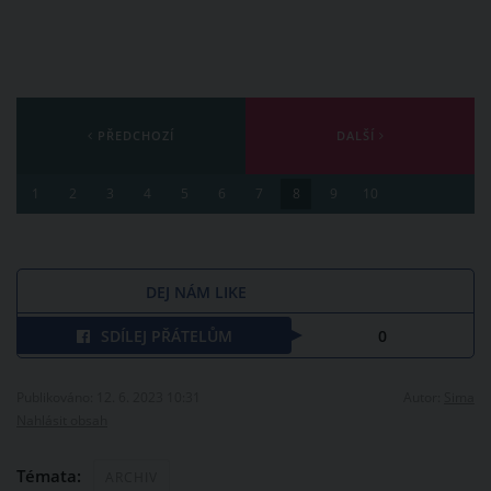
PŘEDCHOZÍ
DALŠÍ
1
2
3
4
5
6
7
8
9
10
DEJ NÁM LIKE
SDÍLEJ PŘÁTELŮM
0
Publikováno: 12. 6. 2023 10:31
Autor:
Sima
Nahlásit obsah
Témata:
ARCHIV