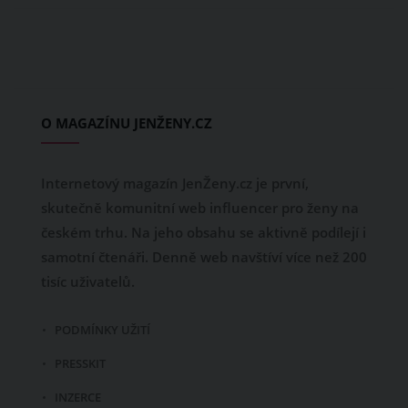
O MAGAZÍNU JENŽENY.CZ
Internetový magazín JenŽeny.cz je první,
skutečně komunitní web influencer pro ženy na
českém trhu. Na jeho obsahu se aktivně podílejí i
samotní čtenáři. Denně web navštíví více než 200
tisíc uživatelů.
PODMÍNKY UŽITÍ
PRESSKIT
INZERCE