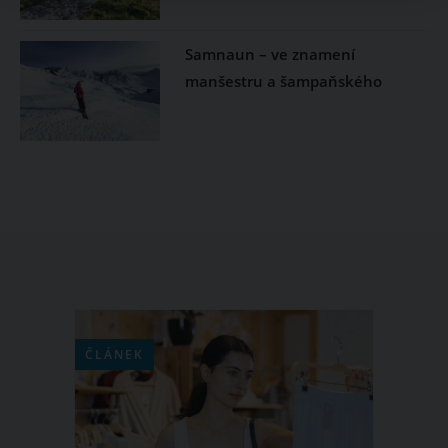
Samnaun – ve znamení
manšestru a šampaňského
ČLÁNEK