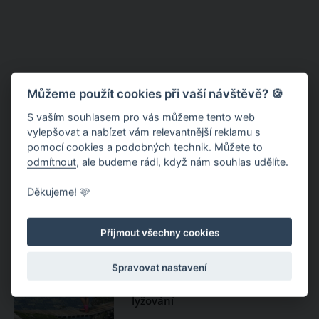
Můžeme použít cookies při vaší návštěvě? 🍪
S vaším souhlasem pro vás můžeme tento web
vylepšovat a nabízet vám relevantnější reklamu s
pomocí cookies a podobných technik. Můžete to
odmítnout
, ale budeme rádi, když nám souhlas udělíte.
Kitzbühel – s dětmi, s celopérem
Děkujeme! 🩷
nebo s golfovými holemi
Přijmout všechny cookies
Kitzbühel – rodinné vyžití i
Spravovat nastavení
cyklistika v mekce sjezdového
lyžování