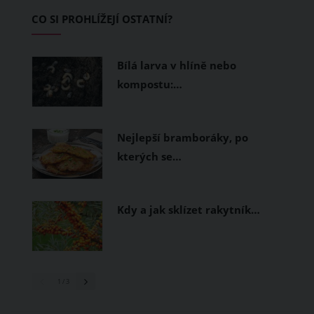
Základem letního šatníku by proto
CO SI PROHLÍŽEJÍ OSTATNÍ?
měly být přírodní nebo funkční
prodyšné tkaniny a volnější střihy.
Bílá larva v hlíně nebo
kompostu:…
Nejlepší bramboráky, po
kterých se…
Kdy a jak sklízet rakytník…
1
/ 3