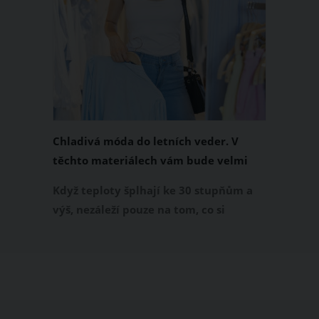
Chladivá móda do letních veder. V
těchto materiálech vám bude velmi
příjemně
Když teploty šplhají ke 30 stupňům a
výš, nezáleží pouze na tom, co si
obléknete, ale také z čeho je oblečení
ušité. Některé materiály totiž zadržují
teplo a pot, jiné naopak nechají
pokožku dýchat a pomohou vám
zvládnout i opravdu horké dny.