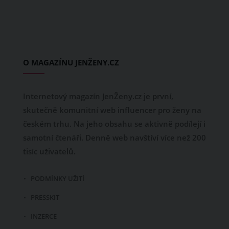
O MAGAZÍNU JENŽENY.CZ
Internetový magazín JenŽeny.cz je první,
skutečně komunitní web influencer pro ženy na
českém trhu. Na jeho obsahu se aktivně podílejí i
samotní čtenáři. Denně web navštíví více než 200
tisíc uživatelů.
PODMÍNKY UŽITÍ
PRESSKIT
INZERCE