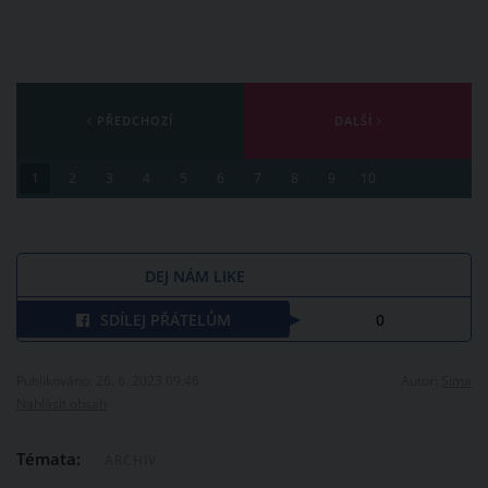
PŘEDCHOZÍ
DALŠÍ
1
2
3
4
5
6
7
8
9
10
DEJ NÁM LIKE
SDÍLEJ PŘÁTELŮM
0
Publikováno: 26. 6. 2023 09:46
Autor:
Sima
Nahlásit obsah
Témata:
ARCHIV