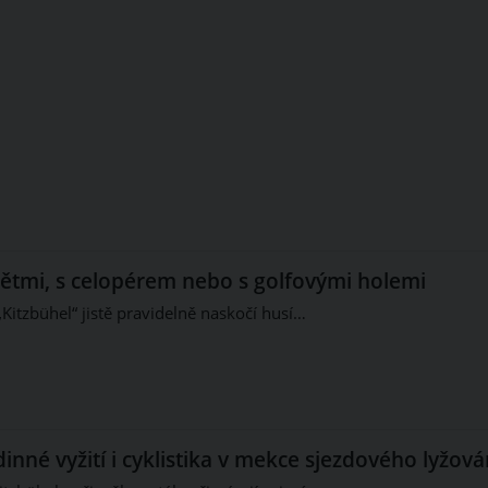
dětmi, s celopérem nebo s golfovými holemi
Kitzbühel“ jistě pravidelně naskočí husí…
dinné vyžití i cyklistika v mekce sjezdového lyžová