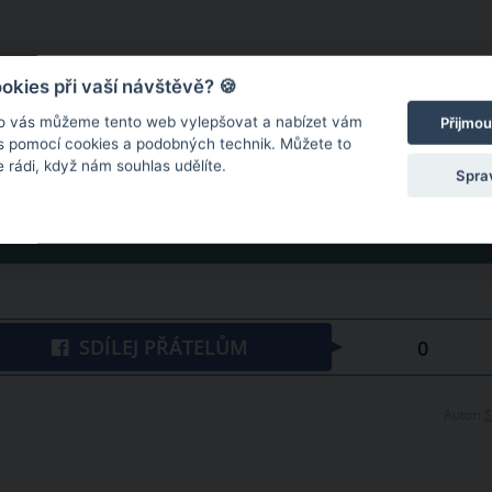
kies při vaší návštěvě? 🍪
o vás můžeme tento web vylepšovat a nabízet vám
Přijmou
 s pomocí cookies a podobných technik. Můžete to
 rádi, když nám souhlas udělíte.
Spra
DALŠÍ
SDÍLEJ PŘÁTELŮM
0
Autor:
S