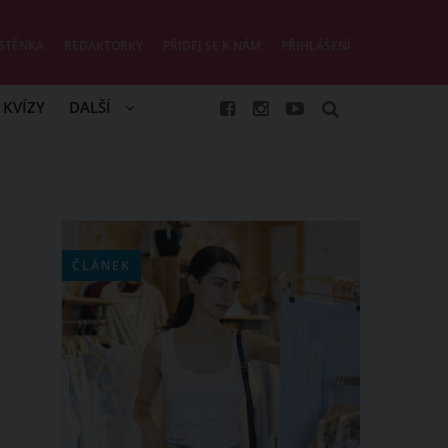
STĚNKA
REDAKTORKY
PŘIDEJ SE K NÁM
PŘIHLÁŠENÍ
KVÍZY
DALŠÍ
ČLÁNEK