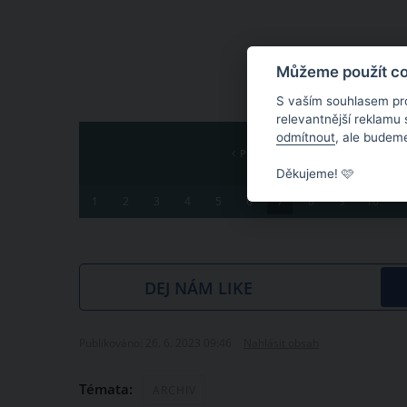
Můžeme použít coo
S vaším souhlasem pr
relevantnější reklamu
odmítnout
, ale budeme
PŘEDCHOZÍ
Děkujeme! 🩷
1
2
3
4
5
6
7
8
9
10
DEJ NÁM LIKE
Publikováno: 26. 6. 2023 09:46
Nahlásit obsah
Témata:
ARCHIV