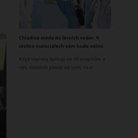
CKÝ
Chladivá móda do letních veder. V
těchto materiálech vám bude velmi
příjemně
Když teploty šplhají ke 30 stupňům a
výš, nezáleží pouze na tom, co si
obléknete, ale také z čeho je oblečení
ušité. Některé materiály totiž zadržují
teplo a pot, jiné naopak nechají
pokožku dýchat a pomohou vám
zvládnout i opravdu horké dny.
Základem letního šatníku by proto
měly být přírodní nebo funkční
prodyšné tkaniny a volnější střihy.