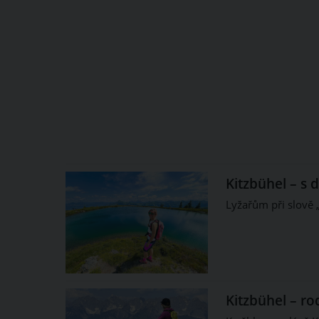
Kitzbühel – s 
Lyžařům při slově „
Kitzbühel – ro