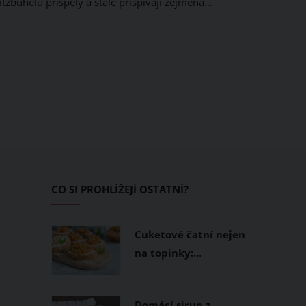
itzbühelu přispěly a stále přispívají zejména…
CO SI PROHLÍŽEJÍ OSTATNÍ?
Cuketové čatní nejen
na topinky:…
Domácí sirup z