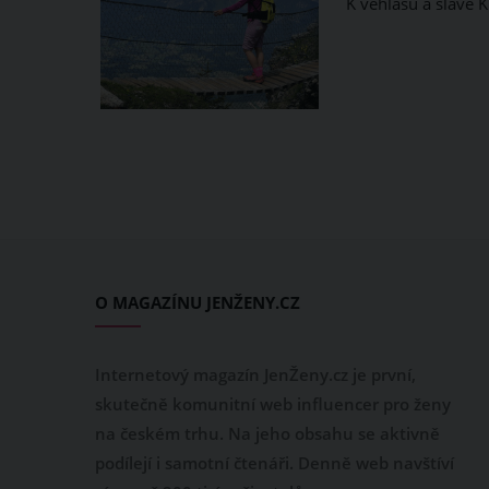
K věhlasu a slávě K
O MAGAZÍNU JENŽENY.CZ
Internetový magazín JenŽeny.cz je první,
skutečně komunitní web influencer pro ženy
na českém trhu. Na jeho obsahu se aktivně
podílejí i samotní čtenáři. Denně web navštíví