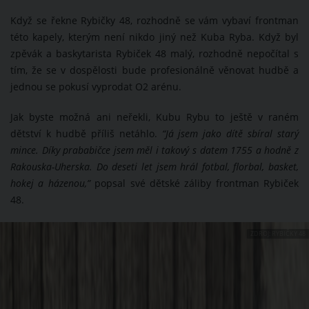
Když se řekne Rybičky 48, rozhodně se vám vybaví frontman
této kapely, kterým není nikdo jiný než Kuba Ryba. Když byl
zpěvák a baskytarista Rybiček 48 malý, rozhodně nepočítal s
tím, že se v dospělosti bude profesionálně věnovat hudbě a
jednou se pokusí vyprodat O2 arénu.
Jak byste možná ani neřekli, Kubu Rybu to ještě v raném
dětství k hudbě příliš netáhlo.
“Já jsem jako dítě sbíral starý
mince. Díky prababičce jsem měl i takový s datem 1755 a hodně z
Rakouska-Uherska. Do deseti let jsem hrál fotbal, florbal, basket,
hokej a házenou,”
popsal své dětské záliby frontman Rybiček
48.
ZDROJ: RYBIČKY 48