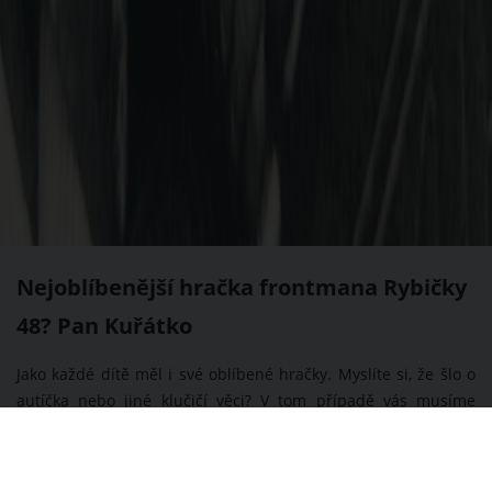
Nejoblíbenější hračka frontmana Rybičky
48? Pan Kuřátko
Jako každé dítě měl i své oblíbené hračky. Myslíte si, že šlo o
autíčka nebo jiné klučičí věci? V tom případě vás musíme
vyvést z omylu. Kuba Ryba nedal v dětství dopustit na hračku
malého plastového kuřete.