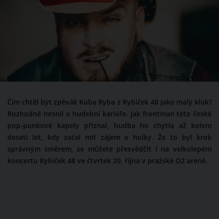
Čím chtěl být zpěvák Kuba Ryba z Rybiček 48 jako malý kluk?
Rozhodně nesnil o hudební kariéře. Jak frontman této české
pop-punkové kapely přiznal, hudba ho chytla až kolem
deseti let, kdy začal mít zájem o holky. Že to byl krok
správným směrem, se můžete přesvědčit i na velkolepém
koncertu Rybiček 48 ve čtvrtek 20. října v pražské O2 areně.