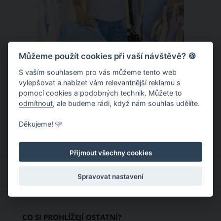
Můžeme použít cookies při vaší návštěvě? 🍪
S vaším souhlasem pro vás můžeme tento web
Chladivá móda do letních veder. V
vylepšovat a nabízet vám relevantnější reklamu s
pomocí cookies a podobných technik. Můžete to
těchto materiálech vám bude velmi
odmítnout
, ale budeme rádi, když nám souhlas udělíte.
příjemně
Když teploty šplhají ke 30 stupňům a
Děkujeme! 🩷
výš, nezáleží pouze na tom, co si
obléknete, ale také z čeho je oblečení
Přijmout všechny cookies
ušité. Některé materiály totiž zadržují
teplo a pot, jiné naopak nechají
Spravovat nastavení
pokožku dýchat a pomohou vám
zvládnout i opravdu horké dny.
Základem letního šatníku by proto
CO SI PROHLÍŽEJÍ OSTATNÍ?