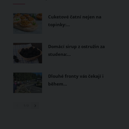
měly být přírodní nebo funkční
prodyšné tkaniny a volnější střihy.
Cuketové čatní nejen na
topinky:…
Domácí sirup z ostružin za
studena:…
Dlouhé fronty vás čekají i
během…
1
/ 3