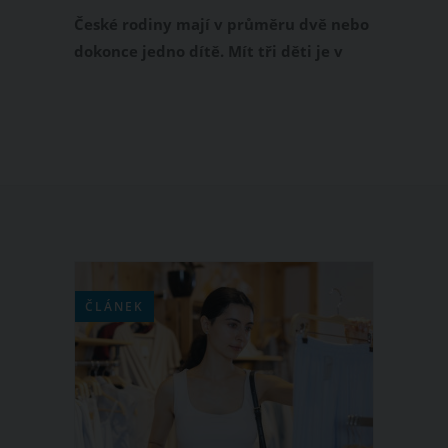
dravější a úspěšnější
České rodiny mají v průměru dvě nebo
dokonce jedno dítě. Mít tři děti je v
dnešní době raritou, a tak se s
prostředními dětmi potkáváme spíše
výjimečně. Tyto děti, které mají v
rodině snad tu nejtěžší pozici, jsou
jedinečné. Na rozdíl od prvorozeného
sourozence a benjamínka se totiž musí
naučit vybojovat si pozornost.
ČLÁNEK