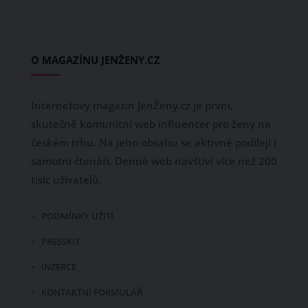
O MAGAZÍNU JENŽENY.CZ
Internetový magazín JenŽeny.cz je první,
skutečně komunitní web influencer pro ženy na
českém trhu. Na jeho obsahu se aktivně podílejí i
samotní čtenáři. Denně web navštíví více než 200
tisíc uživatelů.
PODMÍNKY UŽITÍ
PRESSKIT
INZERCE
KONTAKTNÍ FORMULÁŘ