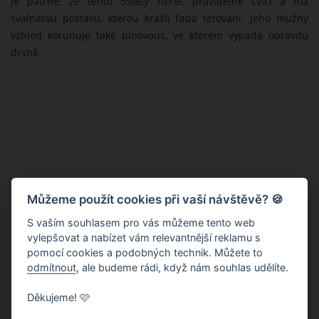
je patrné, že tento 55letý herec pravidelně cvičí a má
svalnatou postavu, kterou krášlí řada tetování. Jeho mužný
vzhled korunuje také plnovous, ve kterém vypadá opravdu
drsně.
Můžeme použít cookies při vaší návštěvě? 🍪
S vaším souhlasem pro vás můžeme tento web
vylepšovat a nabízet vám relevantnější reklamu s
pomocí cookies a podobných technik. Můžete to
odmítnout
, ale budeme rádi, když nám souhlas udělíte.
Děkujeme! 🩷