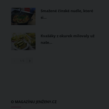
Smažené čínské nudle, které
si…
Kvašáky z okurek milovaly už
naše…
1
/ 3
O MAGAZÍNU JENŽENY.CZ