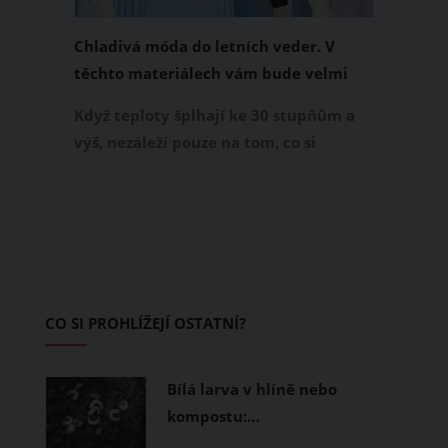
Chladivá móda do letních veder. V
těchto materiálech vám bude velmi
příjemně
Když teploty šplhají ke 30 stupňům a
výš, nezáleží pouze na tom, co si
obléknete, ale také z čeho je oblečení
ušité. Některé materiály totiž zadržují
teplo a pot, jiné naopak nechají
pokožku dýchat a pomohou vám
zvládnout i opravdu horké dny.
Základem letního šatníku by proto
CO SI PROHLÍŽEJÍ OSTATNÍ?
měly být přírodní nebo funkční
prodyšné tkaniny a volnější střihy.
Bílá larva v hlíně nebo
kompostu:…