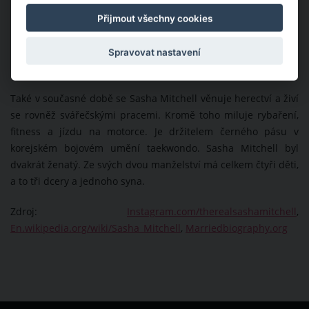
Přijmout všechny cookies
Spravovat nastavení
Také v současné době se Sasha Mitchell věnuje herectví a živí
se rovněž svářečskými pracemi. Kromě toho miluje rybaření,
fitness a jízdu na motorce. Je držitelem černého pásu v
korejském bojovém umění taekwondo. Sasha Mitchell byl
dvakrát ženatý. Ze svých dvou manželství má celkem čtyři děti,
a to tři dcery a jednoho syna.
Zdroj:
Instagram.com/therealsashamitchell
,
En.wikipedia.org/wiki/Sasha_Mitchell
,
Marriedbiography.org