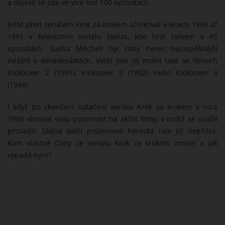
a objevil se zde ve více než 100 epizodách.
Ještě před seriálem Krok za krokem účinkoval v letech 1989 až
1991 v televizním seriálu Dallas, kde hrál celkem v 45
epizodách. Sasha Mitchell byl coby herec nejúspěšnější
zvláště v devadesátkách. Vidět jste jej mohli také ve filmech
Kickboxer 2 (1991), Kickboxer 3 (1992) nebo Kickboxer 4
(1994).
I když po skončení natáčení seriálu Krok za krokem v roce
1998 věnoval svou pozornost na akční filmy, v nichž se snažil
prosadit, žádná další průlomová herecká role již nepřišla.
Kam vlastně Cody ze seriálu Krok za krokem zmizel a jak
vypadá nyní?