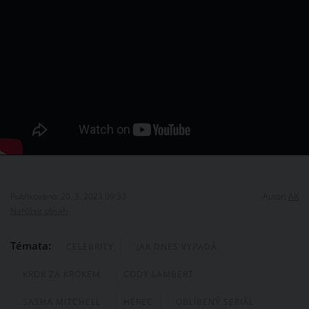
Publikováno: 20. 3. 2023 09:33
Autor:
AK
Nahlásit obsah
Témata:
CELEBRITY
JAK DNES VYPADÁ
KROK ZA KROKEM
CODY LAMBERT
SASHA MITCHELL
HEREC
OBLÍBENÝ SERIÁL