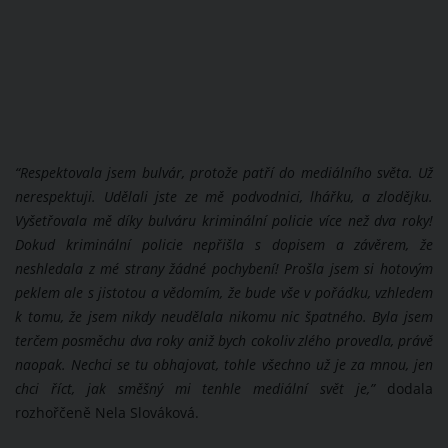
“
Respektovala jsem bulvár, protože patří do mediálního světa. Už
nerespektuji. Udělali jste ze mě podvodnici, lhářku, a zlodějku.
Vyšetřovala mě díky bulváru kriminální policie více než dva roky!
Dokud kriminální policie nepřišla s dopisem a závěrem, že
neshledala z mé strany žádné pochybení! Prošla jsem si hotovým
peklem ale s jistotou a vědomím, že bude vše v pořádku, vzhledem
k tomu, že jsem nikdy neudělala nikomu nic špatného. Byla jsem
terčem posměchu dva roky aniž bych cokoliv zlého provedla, právě
naopak. Nechci se tu obhajovat, tohle všechno už je za mnou, jen
chci říct, jak směšný mi tenhle mediální svět je,”
dodala
rozhořčeně Nela Slováková.