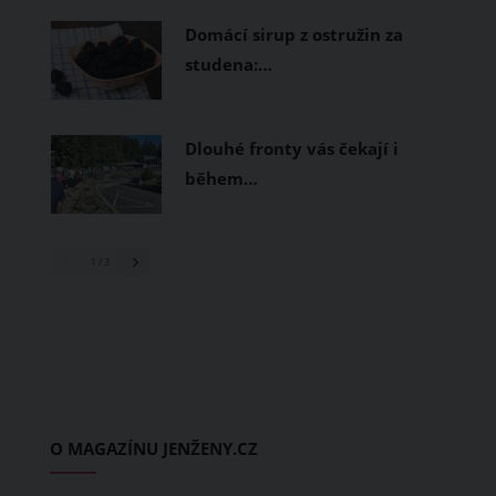
Domácí sirup z ostružin za
studena:…
Dlouhé fronty vás čekají i
během…
1
/ 3
O MAGAZÍNU JENŽENY.CZ