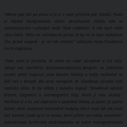
“Máme pár dní po plesu a já si o sobě přečetla pár článků. Psala
je nějaká bezvýznamná, skoro zkrachovalá média, kde se
zaměstnancům rozhodně nedá říkat redaktoři. A tak bych ráda
něco řekla. Věřte mi, neříkám to proto, že by mi to bylo nedejbože
líto, právě naopak - je mi tak směšně,”
vzkázala Nela Slováková
na Instagramu.
“
Také jsem si přečetla, že mám na sobě ukradené a cizí šaty.
Děkuji své návrhářce @zuzanalesakcerna_designer za jedinečný
model, jehož inspiraci jsme dlouho hledaly a našly rozhodně ne
blíž než v Evropě. Ale proč nenapsat, že Slováková ukradla šaty
namísto toho, že by někdo z bulváru napsal “Slováková vynesla
krásné, elegantní a extravagantní šaty, které jí moc slušely.”
Neříkám si o to, ani neprosím o podobné články, je jasné, že ubohý
bulvár musí zaujmout minimálně nadpisy, které musí být jak jinak
než hanlivé, jinak by si to hovno, které píšete ani nikdo neotevřel,
”
pokračovala brněnská podnikatelka ve svém instagramovém