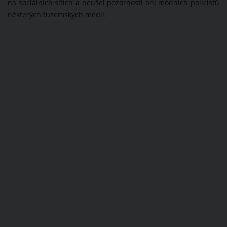
na sociálních sítích a neušel pozornosti ani módních policistů
některých tuzemských médií.