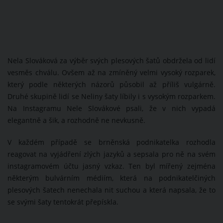
Nela Slováková za výběr svých plesových šatů obdržela od lidí
vesměs chválu. Ovšem až na zmíněný velmi vysoký rozparek,
který podle některých názorů působil až příliš vulgárně.
Druhé skupině lidí se Neliny šaty líbily i s vysokým rozparkem.
Na Instagramu Nele Slovákové psali, že v nich vypadá
elegantně a šik, a rozhodně ne nevkusně.
V každém případě se brněnská podnikatelka rozhodla
reagovat na vyjádření zlých jazyků a sepsala pro ně na svém
instagramovém účtu jasný vzkaz. Ten byl mířený zejména
některým bulvárním médiím, která na podnikatelčiných
plesových šatech nenechala nit suchou a která napsala, že to
se svými šaty tentokrát přepískla.