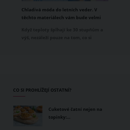
Chladivá móda do letních veder. V
těchto materiálech vám bude velmi
příjemně
Když teploty šplhají ke 30 stupňům a
výš, nezáleží pouze na tom, co si
obléknete, ale také z čeho je oblečení
ušité. Některé materiály totiž zadržují
teplo a pot, jiné naopak nechají
pokožku dýchat a pomohou vám
zvládnout i opravdu horké dny.
Základem letního šatníku by proto
CO SI PROHLÍŽEJÍ OSTATNÍ?
měly být přírodní nebo funkční
prodyšné tkaniny a volnější střihy.
Cuketové čatní nejen na
topinky:…