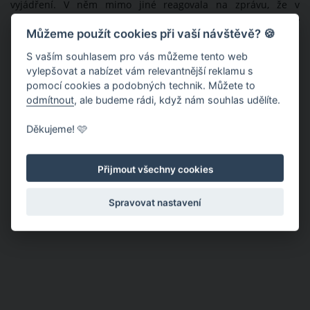
vyjádření. V něm mimo jiné reagovala na zprávu, že v
podobných šatech se na společenské akci před dvěma lety
Můžeme použít cookies při vaší návštěvě? 🍪
prezentovala už česká fitness trenérka Aneta Sulek.
S vaším souhlasem pro vás můžeme tento web
vylepšovat a nabízet vám relevantnější reklamu s
pomocí cookies a podobných technik. Můžete to
odmítnout
, ale budeme rádi, když nám souhlas udělíte.
Děkujeme! 🩷
Přijmout všechny cookies
Spravovat nastavení