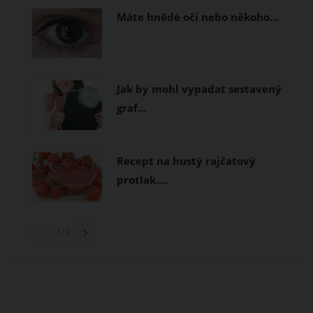
Máte hnědé oči nebo někoho…
Jak by mohl vypadat sestavený
graf…
Recept na hustý rajčatový
protlak.…
1
/ 3