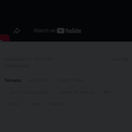
Publikováno: 1. 7. 2024 09:30
Autor:
AK
Nahlásit obsah
Témata:
CELEBRITY
CRAZY TOWN
SHIFTY SHELLSHOCK
AMERICKÁ KAPELA
RAP
ROCK
SMRT
DROGY