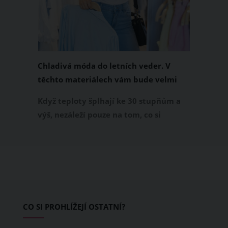
Chladivá móda do letních veder. V
těchto materiálech vám bude velmi
příjemně
Když teploty šplhají ke 30 stupňům a
výš, nezáleží pouze na tom, co si
obléknete, ale také z čeho je oblečení
ušité. Některé materiály totiž zadržují
teplo a pot, jiné naopak nechají
pokožku dýchat a pomohou vám
zvládnout i opravdu horké dny.
Základem letního šatníku by proto
CO SI PROHLÍŽEJÍ OSTATNÍ?
měly být přírodní nebo funkční
prodyšné tkaniny a volnější střihy.