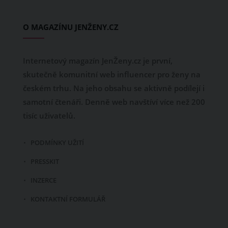
O MAGAZÍNU JENŽENY.CZ
Internetový magazín JenŽeny.cz je první,
skutečně komunitní web influencer pro ženy na
českém trhu. Na jeho obsahu se aktivně podílejí i
samotní čtenáři. Denně web navštíví více než 200
tisíc uživatelů.
PODMÍNKY UŽITÍ
PRESSKIT
INZERCE
KONTAKTNÍ FORMULÁŘ