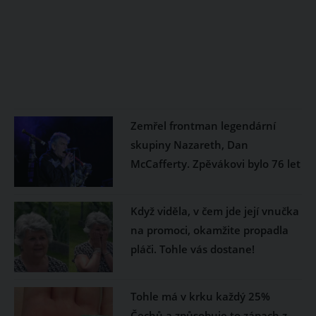
Zemřel frontman legendární
skupiny Nazareth, Dan
McCafferty. Zpěvákovi bylo 76 let
Když viděla, v čem jde její vnučka
na promoci, okamžite propadla
pláči. Tohle vás dostane!
Tohle má v krku každý 25%
Čechů a způsobuje to zápach z