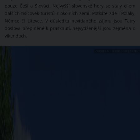
pouze Češi a Slováci. Nejvyšší slovenské hory se staly cílem
dalších tisícovek turistů z okolních zemí. Potkáte zde i Poláky,
Němce či Litevce. V důsledku nevídaného zájmu jsou Tatry
doslova přeplněné k prasknutí, nejvytíženější jsou zejména o
víkendech.
ZDROJ: FACEBOOK.COM | TATRY