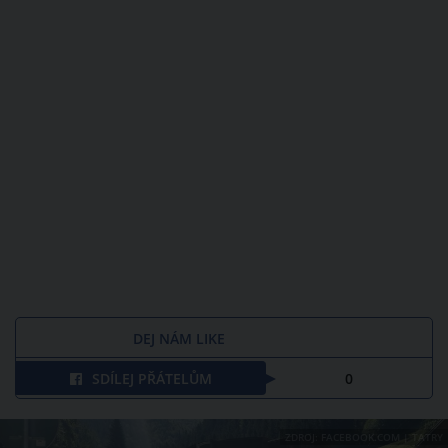
DEJ NÁM LIKE
SDÍLEJ PŘÁTELŮM
0
ZDROJ: FACEBOOK.COM | TATRY