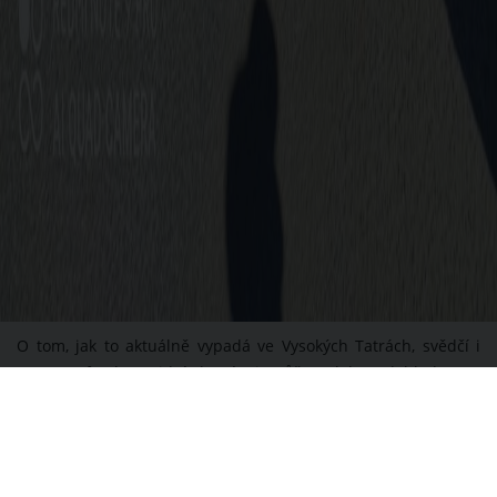
O tom, jak to aktuálně vypadá ve Vysokých Tatrách, svědčí i
spousta fotek a videí, které si můžete lehce dohledat na
Facebooku. V nejvyšších slovenských horách jsou fronty
turistů. Čeká se prakticky všude - na příjezd lanovky i na
horských chodnících.