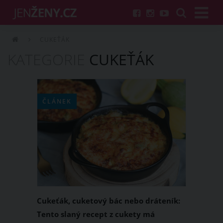
CUKEŤÁK
KATEGORIE
CUKEŤÁK
ČLÁNEK
Cukeťák, cuketový bác nebo dráteník:
Tento slaný recept z cukety má