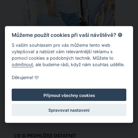
Můžeme použít cookies při vaší návštěvě? 🍪
S vaším souhlasem pro vás můžeme tento web
Chladivá móda do letních veder. V
vylepšovat a nabízet vám relevantnější reklamu s
pomocí cookies a podobných technik. Můžete to
těchto materiálech vám bude velmi
odmítnout
, ale budeme rádi, když nám souhlas udělíte.
příjemně
Když teploty šplhají ke 30 stupňům a
Děkujeme! 🩷
výš, nezáleží pouze na tom, co si
obléknete, ale také z čeho je oblečení
Přijmout všechny cookies
ušité. Některé materiály totiž zadržují
teplo a pot, jiné naopak nechají
Spravovat nastavení
pokožku dýchat a pomohou vám
zvládnout i opravdu horké dny.
Základem letního šatníku by proto
CO SI PROHLÍŽEJÍ OSTATNÍ?