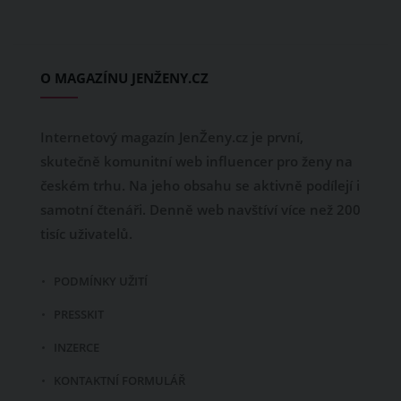
O MAGAZÍNU JENŽENY.CZ
Internetový magazín JenŽeny.cz je první,
skutečně komunitní web influencer pro ženy na
českém trhu. Na jeho obsahu se aktivně podílejí i
samotní čtenáři. Denně web navštíví více než 200
tisíc uživatelů.
PODMÍNKY UŽITÍ
PRESSKIT
INZERCE
KONTAKTNÍ FORMULÁŘ