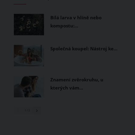
měly být přírodní nebo funkční
prodyšné tkaniny a volnější střihy.
Bílá larva v hlíně nebo
kompostu:…
Společná koupel: Nástroj ke…
Znamení zvěrokruhu, u
kterých vám…
1
/ 3