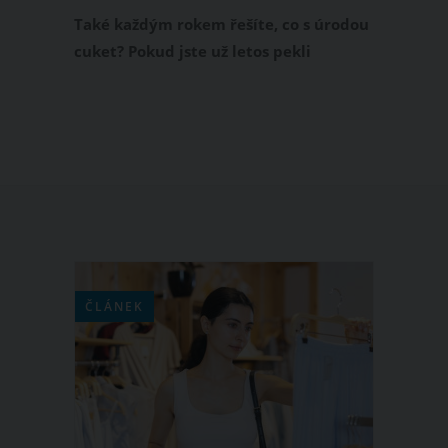
spoustu názvů, ale jednu přípravu
Také každým rokem řešíte, co s úrodou
cuket? Pokud jste už letos pekli
cuketový perník nebo cuketovou
bábovku, zkuste si tuto zeleninu
připravit také naslano. Velmi oblíbený
je zejména cukeťák. Tento slaný recept
z cukety je známý také pod názvem
cuketový bác nebo dráteník. Připravte
si jej podle našeho receptu a budete se
oblizovat až za ušima.
ČLÁNEK