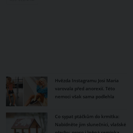
Hvězda Instagramu Josi Maria
varovala před anorexií. Této
nemoci však sama podlehla
Co sypat ptáčkům do krmítka:
Nabídněte jim slunečnici, vlašské
ořechy, proso i lněná semínka