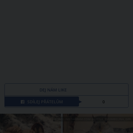
DEJ NÁM LIKE
SDÍLEJ PŘÁTELŮM
0
ZDROJ: INSTAGRAM.COM @LITTLE_THUMBELINA_GIRL