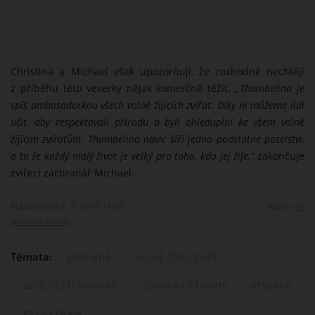
Christina a Michael však upozorňují, že rozhodně nechtějí
z příběhu této veverky nějak komerčně těžit.
„Thumbelina je
spíš ambasadorkou všech volně žijících zvířat. Díky ní můžeme lidi
učit, aby respektovali přírodu a byli ohleduplní ke všem volně
žijícím zvířatům. Thumbelina navíc šíří jedno podstatné poselství,
a to že každý malý život je velký pro toho, kdo jej žije,“
zakončuje
zvířecí záchranář Michael.
Publikováno: 6. 6. 2019 14:00
Autor:
AK
Nahlásit obsah
Témata:
DOJEMNÉ
VOLNĚ ŽIJÍCÍ ZVÍŘE
ZVÍŘECÍ ZÁCHRANÁŘ
OCHRANA PŘÍRODY
VEVERKA
RSS-SEZNAM