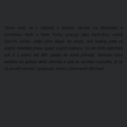
Tento muž se s žádostí o pomoc obrátil na Michaela a
Christinu, kteří v New Yorku pracují jako zachránci volně
žijících zvířat.
„Když jsme dojeli na místo, celé hodiny jsme se
snažili mláďata znovu spojit s jejich mámou. Ta ale stále odmítala
vzít si s sebou své děti zpátky do volné přírody. Namísto toho
vnášela do pokoje další větvičky a pak se zkrátka rozhodla, že se
už prostě nevrátí,“
popisuje zvířecí záchranář Michael.