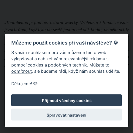
„Thumbelina je jiná než ostatní veverky. Vzhledem k tomu, že jsme
ji zachránili, když byla na světě jenom několik hodin, neměla nikdy
šanci se spojit s vlastním druhem. Vypiplali jsme ji z nejhoršího a
Můžeme použít cookies při vaší návštěvě? 🍪
ona nás bere jako své rodiče. Naopak dalších veverek se bojí,
často se leká i vlastního obrazu v zrcadle. Nemá ráda zimu a
S vaším souhlasem pro vás můžeme tento web
stresuje ji, když musí být venku na volném prostoru. Sám veterinář
vylepšovat a nabízet vám relevantnější reklamu s
pomocí cookies a podobných technik. Můžete to
nám řekl, že její návrat do volné přírody je absolutně nevhodný,“
odmítnout
, ale budeme rádi, když nám souhlas udělíte.
říká veverčin adoptivní táta Michael.
Děkujeme! 🩷
Přijmout všechny cookies
Spravovat nastavení