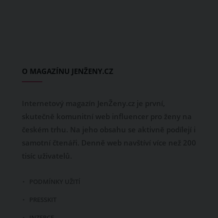
O MAGAZÍNU JENŽENY.CZ
Internetový magazín JenŽeny.cz je první,
skutečně komunitní web influencer pro ženy na
českém trhu. Na jeho obsahu se aktivně podílejí i
samotní čtenáři. Denně web navštíví více než 200
tisíc uživatelů.
PODMÍNKY UŽITÍ
PRESSKIT
INZERCE