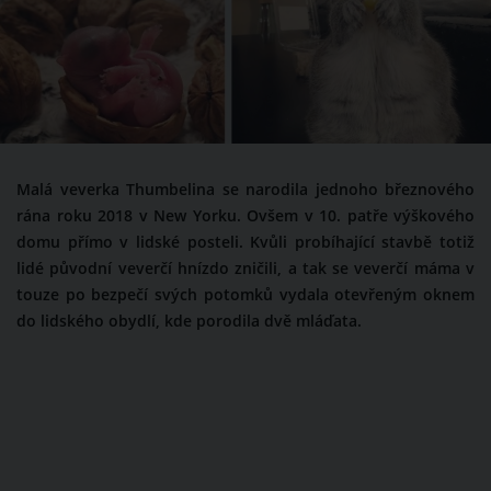
Malá veverka Thumbelina se narodila jednoho březnového
rána roku 2018 v New Yorku. Ovšem v 10. patře výškového
domu přímo v lidské posteli. Kvůli probíhající stavbě totiž
lidé původní veverčí hnízdo zničili, a tak se veverčí máma v
touze po bezpečí svých potomků vydala otevřeným oknem
do lidského obydlí, kde porodila dvě mláďata.