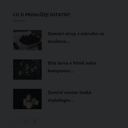
zvládnout i opravdu horké dny.
Základem letního šatníku by proto
CO SI PROHLÍŽEJÍ OSTATNÍ?
měly být přírodní nebo funkční
prodyšné tkaniny a volnější střihy.
Domácí sirup z ostružin za
studena:…
Bílá larva v hlíně nebo
kompostu:…
Zemřel nestor české
mykologie…
1
/ 3