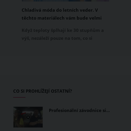
Chladivá móda do letních veder. V
těchto materiálech vám bude velmi
příjemně
Když teploty šplhají ke 30 stupňům a
výš, nezáleží pouze na tom, co si
obléknete, ale také z čeho je oblečení
ušité. Některé materiály totiž zadržují
teplo a pot, jiné naopak nechají
pokožku dýchat a pomohou vám
zvládnout i opravdu horké dny.
Základem letního šatníku by proto
CO SI PROHLÍŽEJÍ OSTATNÍ?
měly být přírodní nebo funkční
prodyšné tkaniny a volnější střihy.
Profesionální závodnice si…