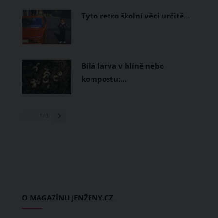
Tyto retro školní věci určitě…
Bílá larva v hlíně nebo
kompostu:…
1
/ 3
O MAGAZÍNU JENŽENY.CZ