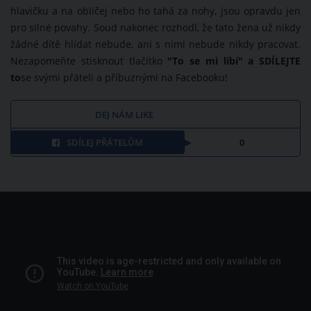
hlavičku a na obličej nebo ho tahá za nohy, jsou opravdu jen
pro silné povahy. Soud nakonec rozhodl, že tato žena už nikdy
žádné dítě hlídat nebude, ani s nimi nebude nikdy pracovat.
Nezapomeňte stisknout tlačítko
"To se mi líbí" a SDÍLEJTE
to
se svými přáteli a příbuznými na Facebooku!
DEJ NÁM LIKE
SDÍLEJ PŘÁTELŮM
0