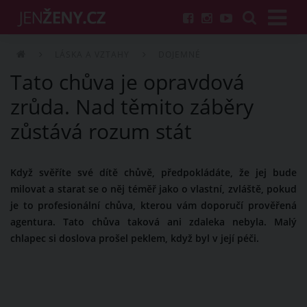
LÁSKA A VZTAHY
DOJEMNÉ
Tato chůva je opravdová
zrůda. Nad těmito záběry
zůstává rozum stát
Když svěříte své dítě chůvě, předpokládáte, že jej bude
milovat a starat se o něj téměř jako o vlastní, zvláště, pokud
je to profesionální chůva, kterou vám doporučí prověřená
agentura. Tato chůva taková ani zdaleka nebyla. Malý
chlapec si doslova prošel peklem, když byl v její péči.