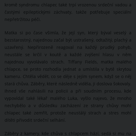
kromě syndromu chlapec také trpí vrozenou srdeční vadou a
častými epileptickými záchvaty, takže potřebuje speciální
nepřetržitou péči.
Matka si po čase všimla, že její syn, který býval veselý a
bezstarostný, najednou začal být ustrašený, odtažitý, plachý a
uzavřený. Nepřirozeně reagoval na každý prudký pohyb,
neustále se krčil v koutě a každé zvýšení hlasu v něm
najednou vyvolávalo strach. Tiffany Fields, matka malého
chlapce, se proto rozhodla jednat a umístila v bytě skrytou
kameru. Chtěla vědět, co se děje s jejím synem, když se o něj
stará chůva. Záběry, které následně viděla, ji doslova šokovaly.
Ihned vše nahlásili na policii a při soudním procesu, kde
vypovídal také lékař malého Luka, vyšlo najevo, že mnoho
nechybělo a v důsledku zacházení ze strany chůvy mohl
chlapec také zemřít, protože neustálý strach a stres mohl
dítěti přivodit srdeční selhání.
Záběry z kamery, kde chůva s chlapcem hází, sedá si mu na