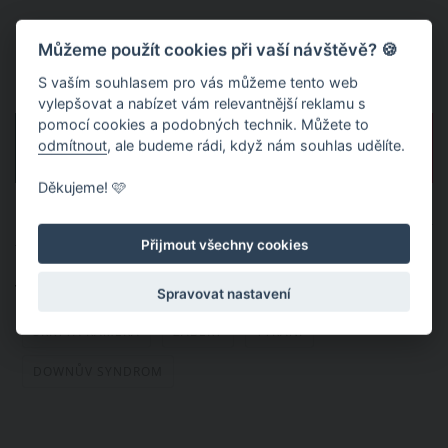
Můžeme použít cookies při vaší návštěvě? 🍪
S vaším souhlasem pro vás můžeme tento web
vylepšovat a nabízet vám relevantnější reklamu s
pomocí cookies a podobných technik. Můžete to
odmítnout
, ale budeme rádi, když nám souhlas udělíte.
PŘEDCHOZÍ
DALŠÍ
Děkujeme! 🩷
Publikováno: 25. 2. 2021 12:55
Autor:
NoJa
Nahlásit obsah
Přijmout všechny cookies
Témata:
DOJEMNÉ
CHŮVA
CHOVÁNÍ
Spravovat nastavení
SKRYTÁ KAMERA
ZÁBĚRY
TÝRÁNÍ
DOWNŮV SYNDROM