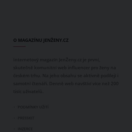
O MAGAZÍNU JENŽENY.CZ
Internetový magazín JenŽeny.cz je první,
skutečně komunitní web influencer pro ženy na
českém trhu. Na jeho obsahu se aktivně podílejí i
samotní čtenáři. Denně web navštíví více než 200
tisíc uživatelů.
PODMÍNKY UŽITÍ
PRESSKIT
INZERCE