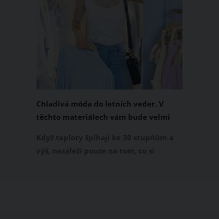
Chladivá móda do letních veder. V
těchto materiálech vám bude velmi
příjemně
Když teploty šplhají ke 30 stupňům a
výš, nezáleží pouze na tom, co si
obléknete, ale také z čeho je oblečení
ušité. Některé materiály totiž zadržují
teplo a pot, jiné naopak nechají
pokožku dýchat a pomohou vám
zvládnout i opravdu horké dny.