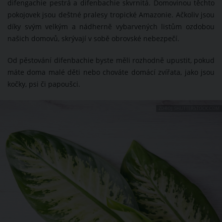
difengachie pestrá a difenbachie skvrnitá. Domovinou těchto
pokojovek jsou deštné pralesy tropické Amazonie. Ačkoliv jsou
díky svým velkým a nádherně vybarvených listům ozdobou
našich domovů, skrývají v sobě obrovské nebezpečí.
Od pěstování difenbachie byste měli rozhodně upustit, pokud
máte doma malé děti nebo chováte domácí zvířata, jako jsou
kočky, psi či papoušci.
ZDROJ: SHUTTERSTOCK.COM