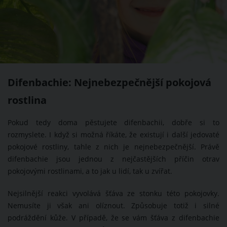
Difenbachie: Nejnebezpečnější pokojová
rostlina
Pokud tedy doma pěstujete difenbachii, dobře si to
rozmyslete. I když si možná říkáte, že existují i další jedovaté
pokojové rostliny, tahle z nich je nejnebezpečnější. Právě
difenbachie jsou jednou z nejčastějších příčin otrav
pokojovými rostlinami, a to jak u lidí, tak u zvířat.
Nejsilnější reakci vyvolává šťáva ze stonku této pokojovky.
Nemusíte ji však ani olíznout. Způsobuje totiž i silné
podráždění kůže. V případě, že se vám šťáva z difenbachie