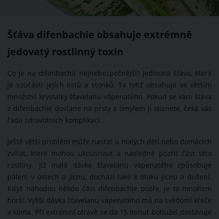
Šťáva difenbachie obsahuje extrémně
jedovatý rostlinný toxin
Co je na difenbachii nejnebezpečnější? Jedovatá šťáva, která
je součástí jejích listů a stonků. Ta totiž obsahuje ve větším
množství krystalky šťavelanu vápenatého. Pokud se vám šťáva
z difenbachie dostane na prsty a omylem ji olíznete, čeká vás
řada zdravotních komplikací.
Ještě větší problém může nastat u malých dětí nebo domácích
zvířat, které mohou ukousnout a následně pozřít část této
rostliny. Již malá dávka šťavelanu vápenatého způsobuje
pálení v ústech a jícnu, dochází také k otoku jícnu a dušení.
Když náhodou někdo část difenbachie pozře, je to mnohem
horší. Vyšší dávka šťavelanu vápenatého má na svědomí křeče
a kóma. Při extrémní otravě se do 15 minut bohužel dostavuje