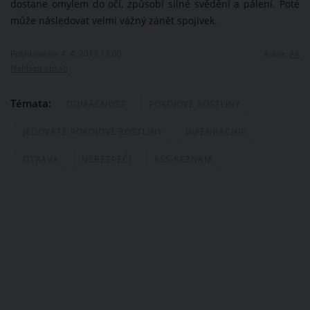
dostane omylem do očí, způsobí silné svědění a pálení. Poté
může následovat velmi vážný zánět spojivek.
Publikováno: 4. 4. 2019 12:00
Autor:
AK
Nahlásit obsah
Témata:
DOMÁCNOST
POKOJOVÉ ROSTLINY
JEDOVATÉ POKOJOVÉ ROSTLINY
DIFENBACHIE
OTRAVA
NEBEZPEČÍ
RSS-SEZNAM