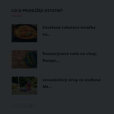
Základem letního šatníku by proto
CO SI PROHLÍŽEJÍ OSTATNÍ?
měly být přírodní nebo funkční
prodyšné tkaniny a volnější střihy.
Zavařená cuketová omáčka
na…
Rozmarýnová voda na vlasy:
Recept,…
Levandulový sirup za studena:
Má…
1
/ 3