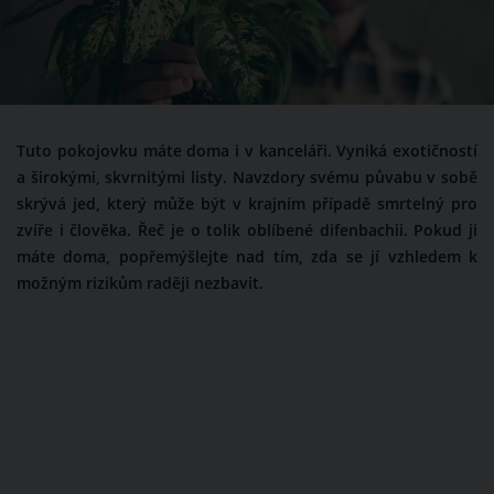
Tuto pokojovku máte doma i v kanceláři. Vyniká exotičností
a širokými, skvrnitými listy. Navzdory svému půvabu v sobě
skrývá jed, který může být v krajním případě smrtelný pro
zvíře i člověka. Řeč je o tolik oblíbené difenbachii. Pokud ji
máte doma, popřemýšlejte nad tím, zda se jí vzhledem k
možným rizikům raději nezbavit.