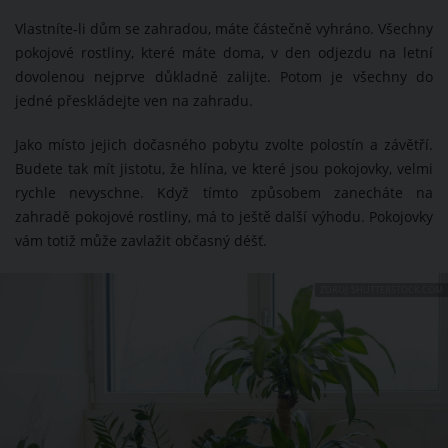
Vlastníte-li dům se zahradou, máte částečně vyhráno. Všechny
pokojové rostliny, které máte doma, v den odjezdu na letní
dovolenou nejprve důkladně zalijte. Potom je všechny do
jedné přeskládejte ven na zahradu.
Jako místo jejich dočasného pobytu zvolte polostín a závětří.
Budete tak mít jistotu, že hlína, ve které jsou pokojovky, velmi
rychle nevyschne. Když tímto způsobem zanecháte na
zahradě pokojové rostliny, má to ještě další výhodu. Pokojovky
vám totiž může zavlažit občasný déšť.
ZDROJ: SHUTTERSTOCK.COM