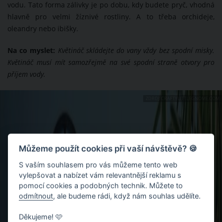
vodu. Tato forma zálivky je po dobu, kdy budete pryč, vhodná
hlavně pro velmi žíznivé rostliny. A to třeba orchideje,
oleandry nebo ibišky.
Na co myslet:
Květináč skládejte do vany vždy bez spodní misky.
Květináč musí mít samozřejmě na své spodní straně otvory pro
příjem vody.
ZDROJ: CRAFTYLITTLEGNOME.COM
Můžeme použít cookies při vaší návštěvě? 🍪
S vaším souhlasem pro vás můžeme tento web
vylepšovat a nabízet vám relevantnější reklamu s
pomocí cookies a podobných technik. Můžete to
odmítnout
, ale budeme rádi, když nám souhlas udělíte.
Děkujeme! 🩷